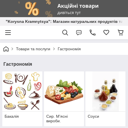
"Korysna Kramnytsya": Магазин натуральних продуктів та о
Товари та послуги
Гастрономія
Гастрономія
Бакалія
Сир. М'ясні
Соуси
вироби.