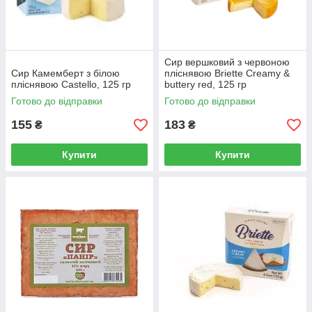
Сир вершковий з червоною
Сир Камемберт з білою
пліснявою Briette Creamy &
пліснявою Castello, 125 гр
buttery red, 125 гр
Готово до відправки
Готово до відправки
155
183
₴
₴
Купити
Купити