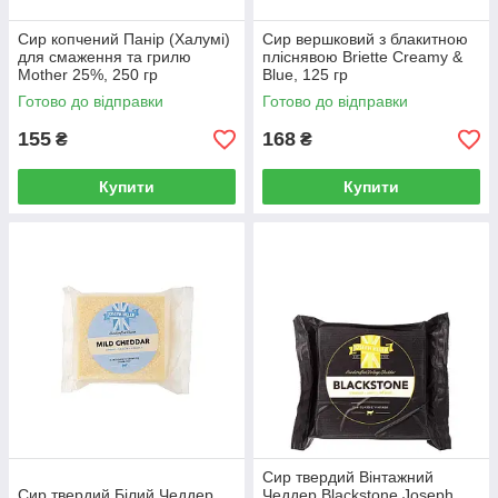
Сир копчений Панір (Халумі)
Сир вершковий з блакитною
для смаження та грилю
пліснявою Briette Creamy &
Mother 25%, 250 гр
Blue, 125 гр
Готово до відправки
Готово до відправки
155
168
₴
₴
Купити
Купити
Сир твердий Вінтажний
Сир твердий Білий Чеддер
Чеддер Blackstone Joseph