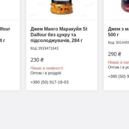
lfour
Джем Манго Маракуйя St
Джем з м
Dalfour без цукру та
500 г
4 г
підсолоджувачів, 284 г
301445
2919471643
290 ₴
230 ₴
Немає в ная
Оптом і в р
Немає в наявності
Оптом і в роздріб
+380 (50) 
+380 (50) 917-18-03