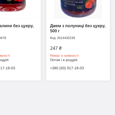
алини без цукру,
Джем з полуниці без цукру,
500 г
9478
3014430239
247 ₴
вності
Немає в наявності
оздріб
Оптом і в роздріб
917-18-03
+380 (50) 917-18-03