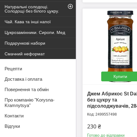
Натуральні солодощі.
Солодощі без білого цукру.
Чай. Кава та інші напої
Цукрозамінники. Сиропи. Мед
Подарункові набори
Смачний неформат
Рецепти
Купити
Доставка і оплата
Повернення та обмін
Джем Абрикос St Dal
без цукру та
Про компанію "Korysna-
Kramnytsya"
підсолоджувачів, 28
2499557498
Контакти
230 ₴
Відгуки
Готово до відправки