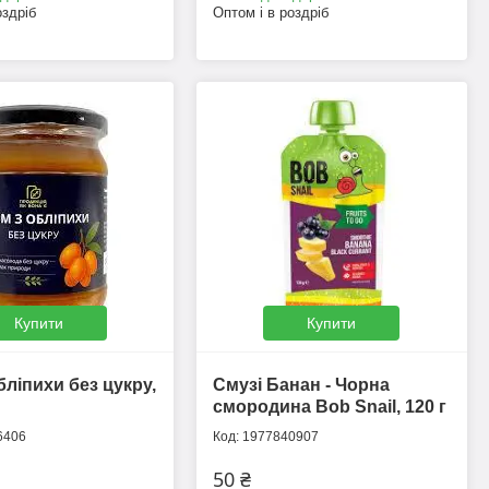
оздріб
Оптом і в роздріб
Купити
Купити
бліпихи без цукру,
Смузі Банан - Чорна
смородина Bob Snail, 120 г
6406
1977840907
50 ₴