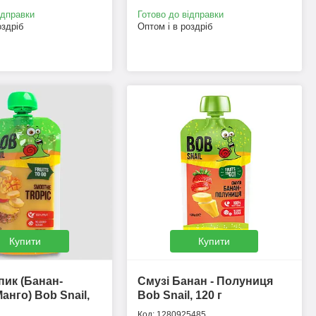
ідправки
Готово до відправки
оздріб
Оптом і в роздріб
Купити
Купити
пик (Банан-
Смузі Банан - Полуниця
анго) Bob Snail,
Bob Snail, 120 г
1280925485