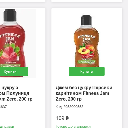
Купити
Купити
 цукру з
Джем без цукру Персик з
ном Полуниця
карнітином Fitness Jam
am Zero, 200 гр
Zero, 200 гр
4637
2953000553
109 ₴
ідправки
Готово до відправки