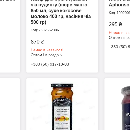
чіа пудингу (пюре манго
Aphonso K
850 мл, сухе кокосове
199290
молоко 400 гр, насіння чіа
500 гр)
295 ₴
2532662386
Немає в ная
Оптом і в р
870 ₴
+380 (50) 
Немає в наявності
Оптом і в роздріб
+380 (50) 917-18-03