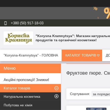
+380 (50) 917-18-03
"Korysna Kramnytsya": Магазин натуральн
продуктів та органічної косметики!
"Korysna-Kramnytsya" - ГОЛОВНА
КАТАЛОГ ТОВАРІВ
ДО
Фруктове пюре. См
Акційні пропозиції! Знижки!
Каталог товарів
Натуральна косметика
Побутова не хімія