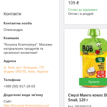
109 ₴
Готово до відправки
Контакти
Оптом і в роздріб
Олександра
"Korysna Kramnytsya": Магазин
натуральних продуктів та
органічної косметики!
м. Київ, вул. Білицька, 72Г
(Індекс 04078), Київ, Україна
Купити
+380 (50) 917-18-03
Смузі Манго кокос 
Snail, 120 г
http://korysna-kramnytsya.com
2953045318