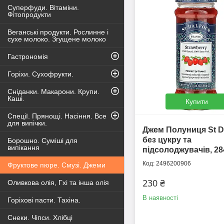
Суперфуди. Вітаміни.
Фітопродукти
Веганські продукти. Рослинне і
сухе молоко. Згущене молоко
Гастрономія
Горіхи. Сухофрукти.
Сніданки. Макарони. Крупи.
Каші.
Купити
Спеції. Прянощі. Насіння. Все
для випічки.
Джем Полуниця St D
без цукру та
Борошно. Суміші для
випікання
підсолоджувачів, 28
2496200906
Фруктове пюре. Смузі. Джеми
230 ₴
Оливкова олія, Гхі та інша олія
В наявності
Горіхові пасти. Тахіна.
Снеки. Чіпси. Хлібці