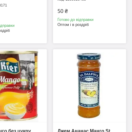
3171
50 ₴
Готово до відправки
Оптом і в роздріб
ідправки
оздріб
го без цукру
Джем Ананас Манго St