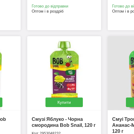
Готово до відправки
Готово до в
Оптом і в роздріб
Оптом і в р
Купити
Bob
Смузі Яблуко - Чорна
Смуі Тро
смородина Bob Snail, 120 г
Ананас-М
120 г
2953048232