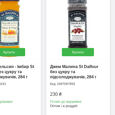
Купити
Купити
льсин - Імбир St
Джем Малина St Dalfour
ез цукру та
без цукру та
жувачів, 284 г
підсолоджувачів, 284 г
0241
2497087859
230 ₴
ідправки
Готово до відправки
Оптом і в роздріб