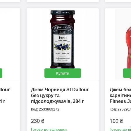
Купити
four
Джем Чорниця St Dalfour
Джем без
без цукру та
карніти
4 г
підсолоджувачів, 284 г
Fitness J
2533869272
295291
230 ₴
109 ₴
Готово до відправки
Готово до в