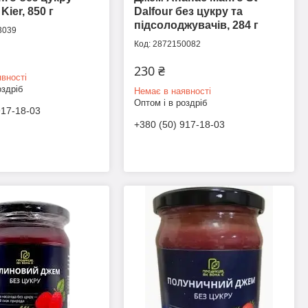
ier, 850 г
Dalfour без цукру та
підсолоджувачів, 284 г
3039
2872150082
230 ₴
вності
оздріб
Немає в наявності
Оптом і в роздріб
917-18-03
+380 (50) 917-18-03