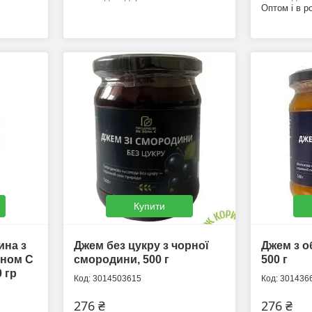
Оптом і в р
Купити
ина з
Джем без цукру з чорної
Джем з о
іном С
смородини, 500 г
500 г
0 гр
3014503615
301436
276 ₴
276 ₴