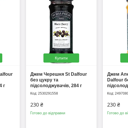
Купити
alfour
Джем Черешня St Dalfour
Джем Апе
без цукру та
Dalfour б
4 г
підсолоджувачів, 284 г
підсолод
2530291558
249708
230 ₴
230 ₴
Готово до відправки
Готово до в