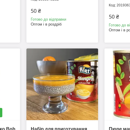
201936
50 ₴
50 ₴
Готово до відправки
Оптом і в роздріб
Готово до в
Оптом і в р
уко Bob
Набір для приготування
Пюре ман