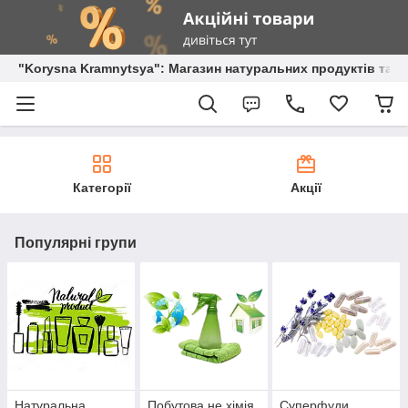
"Korysna Kramnytsya": Магазин натуральних продуктів та о
Категорії
Акції
Популярні групи
Натуральна
Побутова не хімія
Суперфуди.