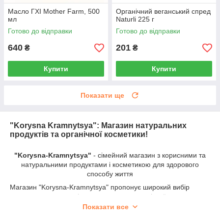
Масло ГХІ Mother Farm, 500
Органічний веганський спред
мл
Naturli 225 г
Готово до відправки
Готово до відправки
640
201
₴
₴
Купити
Купити
Показати ще
"Korysna Kramnytsya": Магазин натуральних
продуктів та органічної косметики!
"Korysna-Kramnytsya"
- сімейний магазин з корисними та
натуральними продуктами і косметикою для здорового
способу життя
Магазин "Korysna-Kramnytsya" пропонує широкий вибір
натуральних продуктів харчування та органічної косметики.
Незалежно від того, чи ви займаєтеся спортом, очікуєте
Показати все
немовля, молоді батьки, працюєте без вихідних або просто