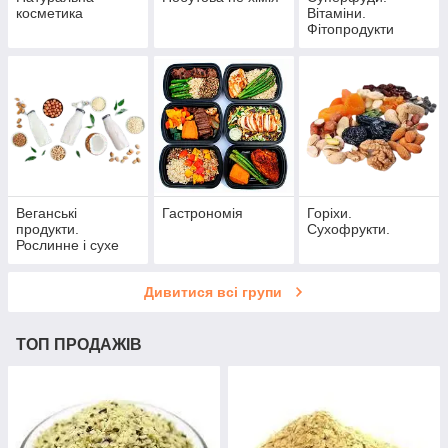
косметика
Вітаміни.
Фітопродукти
Веганські
Гастрономія
Горіхи.
продукти.
Сухофрукти.
Рослинне і сухе
молоко. Згущене
молоко
Дивитися всі групи
ТОП ПРОДАЖІВ