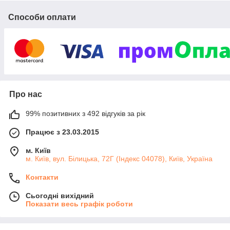
бажаєте підтримати своє здоров'я, у нас є щось для вас.
Способи оплати
Ми пильно відбираємо тільки найсвіжіші продукти від
виробників, щоб доставити вам тільки найкраще.
Лише те, що ми самі любимо! Смачне та корисне!
Про нас
99% позитивних з 492 відгуків за рік
Працює з 23.03.2015
м. Київ
м. Київ, вул. Білицька, 72Г (Індекс 04078), Київ, Україна
Контакти
Сьогодні вихідний
Показати весь графік роботи