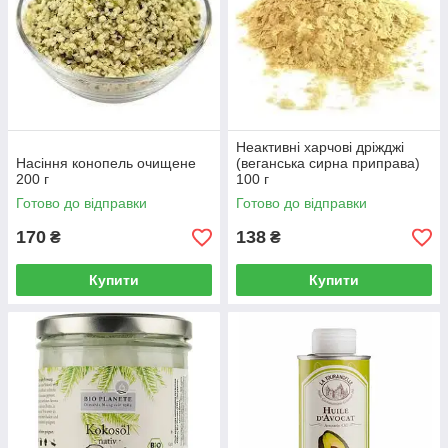
Неактивні харчові дріжджі
Насіння конопель очищене
(веганська сирна приправа)
200 г
100 г
Готово до відправки
Готово до відправки
170
138
₴
₴
Купити
Купити