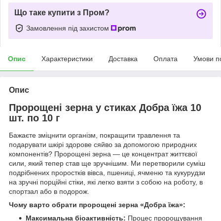
Що таке купити з Пром?
Замовлення під захистом
Опис
Характеристики
Доставка
Оплата
Умови п
Опис
Пророщені зерна у стиках Добра їжа 10
шт. по 10 г
Бажаєте зміцнити організм, покращити травлення та
подарувати шкірі здорове сяйво за допомогою природних
компонентів? Пророщені зерна — це концентрат життєвої
сили, який тепер став ще зручнішим. Ми перетворили суміш
подрібнених проростків вівса, пшениці, ячменю та кукурудзи
на зручні порційні стіки, які легко взяти з собою на роботу, в
спортзал або в подорож.
Чому варто обрати пророщені зерна «Добра їжа»:
Максимальна біоактивність:
Процес пророщування