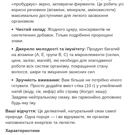
«пробуджує» зерно, активуючи ферменти. Це робить усі
корисні речовини (вітаміни, мінерали, амінокислоти)
максимально доступними для легкого засвоєння
організмом.
Чистий склад:
Жодного цукру, консервантів чи
синтетичних добавок. Тільки подрібнені пророщені
злаки.
Джерело молодості та імунітету:
Продукт багатий
на вітаміни (A, E, групи B, C) та мікроелементи (селен,
цинк, залізо, магній), які необхідні для злагодженої
роботи всіх систем організму, покращення стану
волосся, шкіри та зміцнення захисних сил.
Зручність вживання:
Вам більше не потрібно нічого
готувати. Просто додайте вміст стіка (10 г) у улюблений
напій (воду, сік, кефір) або страву (йогурт, кашу).
Завдяки нейтральному смаку, він гармонійно доповнює
будь-яку їжу.
Ваші відчуття:
Це делікатний, натуральний смак самої
природи. Одна порція — і ви відчуваєте, як організм
наповнюється енергією та легкістю.
Характеристики