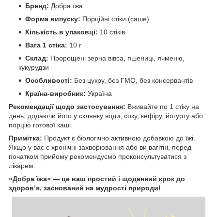
Бренд:
Добра їжа
Форма випуску:
Порційні стіки (саше)
Кількість в упаковці:
10 стіків
Вага 1 стіка:
10 г
Склад:
Пророщені зерна вівса, пшениці, ячменю,
кукурудзи
Особливості:
Без цукру, без ГМО, без консервантів
Країна-виробник:
Україна
Рекомендації щодо застосування:
Вживайте по 1 стіку на
день, додаючи його у склянку води, соку, кефіру, йогурту або
порцію готової каші.
Примітка:
Продукт є біологічно активною добавкою до їжі.
Якщо у вас є хронічні захворювання або ви вагітні, перед
початком прийому рекомендуємо проконсультуватися з
лікарем.
«Добра їжа» — це ваш простий і щоденний крок до
здоров’я, заснований на мудрості природи!