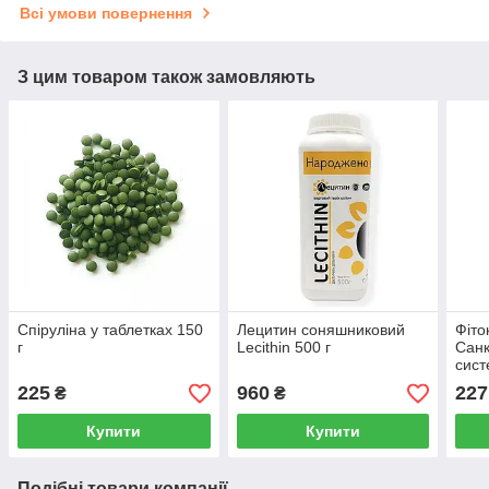
Всі умови повернення
З цим товаром також замовляють
Спіруліна у таблетках 150
Лецитин соняшниковий
Фіто
г
Lecithin 500 г
Санк
сист
225
960
227
₴
₴
Купити
Купити
Подібні товари компанії