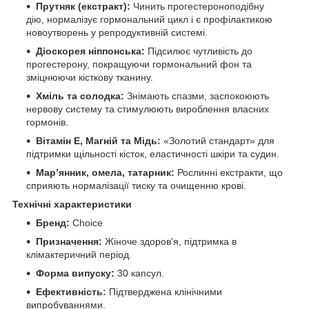
Прутняк (екстракт):
Чинить прогестероноподібну
дію, нормалізує гормональний цикл і є профілактикою
новоутворень у репродуктивній системі.
Діоскорея ніппонська:
Підсилює чутливість до
прогестерону, покращуючи гормональний фон та
зміцнюючи кісткову тканину.
Хміль та солодка:
Знімають спазми, заспокоюють
нервову систему та стимулюють вироблення власних
гормонів.
Вітамін Е, Магній та Мідь:
«Золотий стандарт» для
підтримки щільності кісток, еластичності шкіри та судин.
Мар’янник, омела, татарник:
Рослинні екстракти, що
сприяють нормалізації тиску та очищенню крові.
Технічні характеристики
Бренд:
Choice
Призначення:
Жіноче здоров'я, підтримка в
клімактеричний період.
Форма випуску:
30 капсул.
Ефективність:
Підтверджена клінічними
випробуваннями.