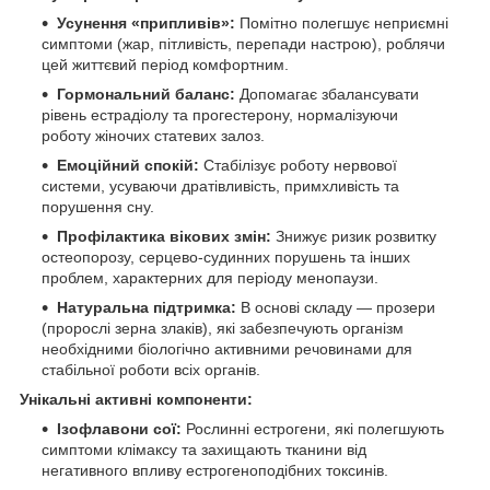
Усунення «припливів»:
Помітно полегшує неприємні
симптоми (жар, пітливість, перепади настрою), роблячи
цей життєвий період комфортним.
Гормональний баланс:
Допомагає збалансувати
рівень естрадіолу та прогестерону, нормалізуючи
роботу жіночих статевих залоз.
Емоційний спокій:
Стабілізує роботу нервової
системи, усуваючи дратівливість, примхливість та
порушення сну.
Профілактика вікових змін:
Знижує ризик розвитку
остеопорозу, серцево-судинних порушень та інших
проблем, характерних для періоду менопаузи.
Натуральна підтримка:
В основі складу — прозери
(пророслі зерна злаків), які забезпечують організм
необхідними біологічно активними речовинами для
стабільної роботи всіх органів.
Унікальні активні компоненти:
Ізофлавони сої:
Рослинні естрогени, які полегшують
симптоми клімаксу та захищають тканини від
негативного впливу естрогеноподібних токсинів.