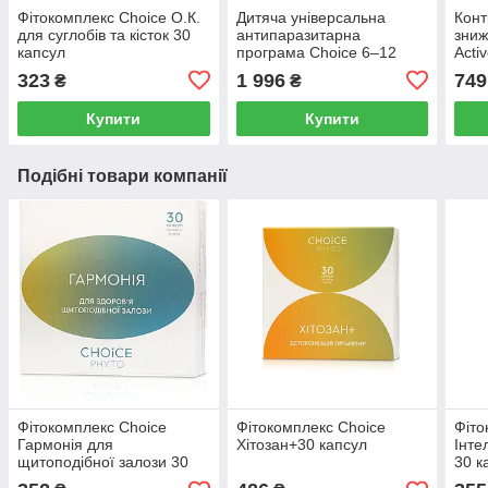
Фітокомплекс Choice О.К.
Дитяча універсальна
Конт
для суглобів та кісток 30
антипаразитарна
зниж
капсул
програма Choice 6–12
Acti
років 8 уп.
капс
323
1 996
749
₴
₴
Купити
Купити
Подібні товари компанії
Фітокомплекс Choice
Фітокомплекс Choice
Фіто
Гармонія для
Хітозан+30 капсул
Інте
щитоподібної залози 30
30 к
капсул