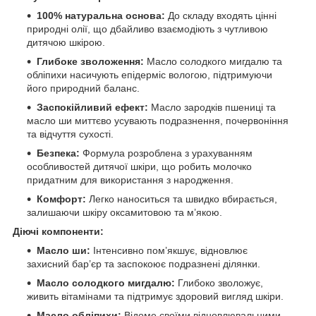
100% натуральна основа:
До складу входять цінні
природні олії, що дбайливо взаємодіють з чутливою
дитячою шкірою.
Глибоке зволоження:
Масло солодкого мигдалю та
обліпихи насичують епідерміс вологою, підтримуючи
його природний баланс.
Заспокійливий ефект:
Масло зародків пшениці та
масло ши миттєво усувають подразнення, почервоніння
та відчуття сухості.
Безпека:
Формула розроблена з урахуванням
особливостей дитячої шкіри, що робить молочко
придатним для використання з народження.
Комфорт:
Легко наноситься та швидко вбирається,
залишаючи шкіру оксамитовою та м’якою.
Діючі компоненти:
Масло ши:
Інтенсивно пом’якшує, відновлює
захисний бар’єр та заспокоює подразнені ділянки.
Масло солодкого мигдалю:
Глибоко зволожує,
живить вітамінами та підтримує здоровий вигляд шкіри.
Масло обліпихи:
Відоме своїми відновлювальними