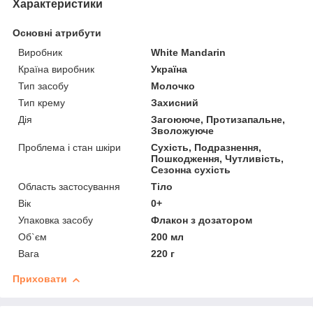
Характеристики
Основні атрибути
Виробник
White Mandarin
Країна виробник
Україна
Тип засобу
Молочко
Тип крему
Захисний
Дія
Загоююче, Протизапальне,
Зволожуюче
Проблема і стан шкіри
Сухість, Подразнення,
Пошкодження, Чутливість,
Сезонна сухість
Область застосування
Тіло
Вік
0+
Упаковка засобу
Флакон з дозатором
Об`єм
200 мл
Вага
220 г
Приховати