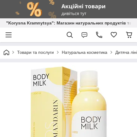
"Korysna Kramnytsya": Магазин натуральних продуктів та о
Товари та послуги
Натуральна косметика
Дитяча лін