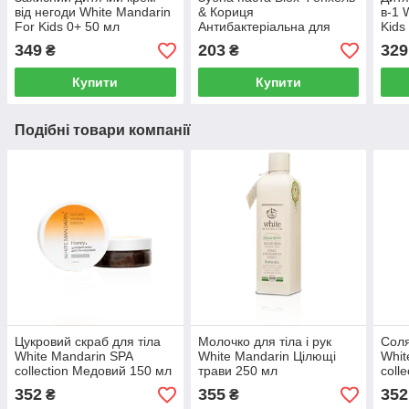
від негоди White Mandarin
& Кориця
в-1 
For Kids 0+ 50 мл
Антибактеріальна для
Kids
ясен Choice 75 мл 75 мл
349
203
329
₴
₴
Купити
Купити
Подібні товари компанії
Цукровий скраб для тіла
Молочко для тіла і рук
Соля
White Mandarin SPA
White Mandarin Цілющі
Whit
collection Медовий 150 мл
трави 250 мл
coll
352
355
352
₴
₴