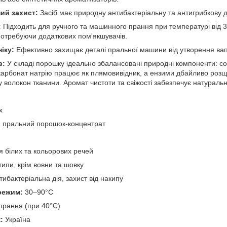
ий захист:
Засіб має природну антибактеріальну та антигрибкову д
:
Підходить для ручного та машинного прання при температурі від 3
 потребуючи додаткових пом'якшувачів.
іку:
Ефективно захищає деталі пральної машини від утворення вап
в:
У складі порошку ідеально збалансовані природні компоненти: со
карбонат натрію працює як плямовивідник, а ензими дбайливо роз
 волокон тканини. Аромат чистоти та свіжості забезпечує натураль
x
 пральний порошок-концентрат
 білих та кольорових речей
типи, крім вовни та шовку
ибактеріальна дія, захист від накипу
режим:
30–90°C
прання (при 40°C)
:
Україна