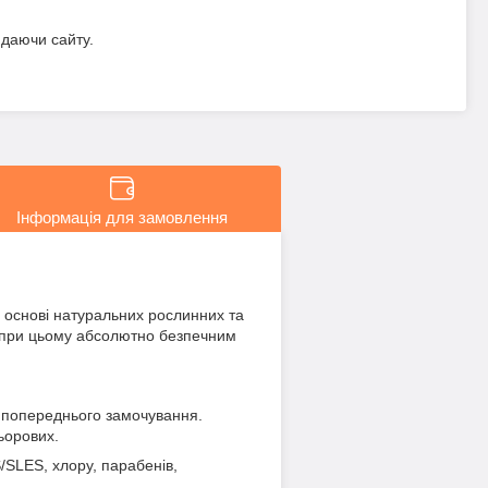
идаючи сайту.
Інформація для замовлення
 основі натуральних рослинних та
ь при цьому абсолютно безпечним
ез попереднього замочування.
ьорових.
/SLES, хлору, парабенів,