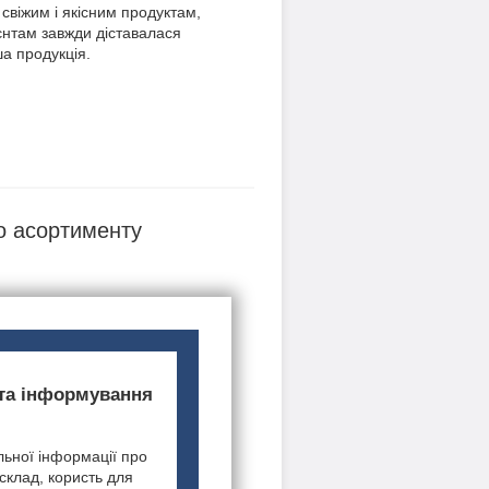
 свіжим і якісним продуктам,
нтам завжди діставалася
ша продукція.
о асортименту
 та інформування
ьної інформації про
 склад, користь для