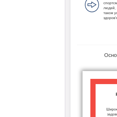
спортсм
людей, 
також ус
здоров'
Осно
Широк
задов