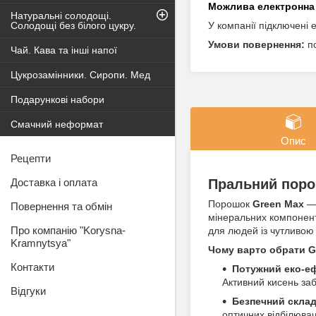
Натуральні солодощі.
Солодощі без білого цукру.
У компанії підключені 
п
Чай. Кава та інші напої
Цукрозамінники. Сиропи. Мед
Подарункові набори
Смачний неформат
Опис
Рецепти
Пральний поро
Доставка і оплата
Порошок
Green Max
— 
Повернення та обмін
мінеральних компонент
Про компанію "Korysna-
для людей із чутливою 
Kramnytsya"
Чому варто обрати G
Контакти
Потужний еко-еф
Активний кисень заб
Відгуки
Безпечний склад
оптичних відбілювач