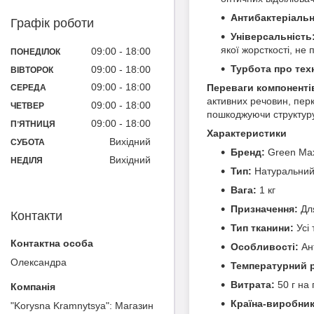
Антибактеріальн
Графік роботи
Універсальність
якої жорсткості, не
09:00
18:00
ПОНЕДІЛОК
Турбота про техн
09:00
18:00
ВІВТОРОК
09:00
18:00
Переваги компоненті
СЕРЕДА
активних речовин, пер
09:00
18:00
ЧЕТВЕР
пошкоджуючи структуру
09:00
18:00
ПʼЯТНИЦЯ
Характеристики
Вихідний
СУБОТА
Бренд:
Green Ma
Вихідний
НЕДІЛЯ
Тип:
Натуральний
Вага:
1 кг
Призначення:
Для
Контакти
Тип тканини:
Усі 
Особливості:
Ант
Олександра
Температурний 
Витрата:
50 г на 
Країна-виробник
"Korysna Kramnytsya": Магазин