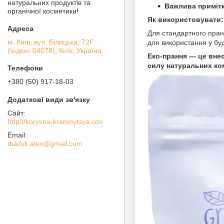
натуральних продуктів та
Важлива примітк
органічної косметики!
Як використовувати:
Для стандартного пра
м. Київ, вул. Білицька, 72Г
для використання у бу
(Індекс 04078), Київ, Україна
Еко-прання — це внес
силу натуральних ком
+380 (50) 917-18-03
http://korysna-kramnytsya.com
diadyk.alex@gmail.com