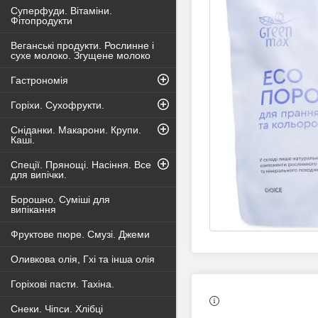
Суперфуди. Вітаміни.
Фітопродукти
Веганські продукти. Рослинне і
сухе молоко. Згущене молоко
Гастрономія
Горіхи. Сухофрукти.
Сніданки. Макарони. Крупи.
Каші.
Спеції. Прянощі. Насіння. Все
для випічки.
Борошно. Суміші для
випікання
Фруктове пюре. Смузі. Джеми
Оливкова олія, Гхі та інша олія
Горіхові пасти. Тахіна.
Снеки. Чіпси. Хлібці