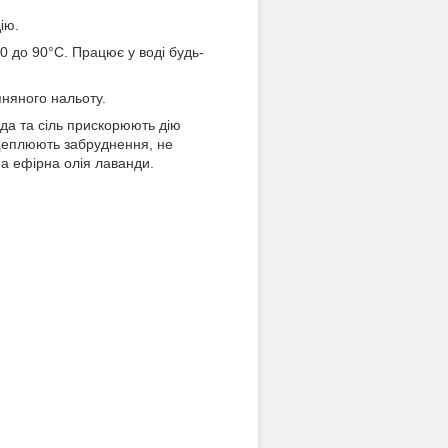
ію.
0 до 90°C. Працює у воді будь-
няного нальоту.
да та сіль прискорюють дію
щеплюють забруднення, не
на ефірна олія лаванди.