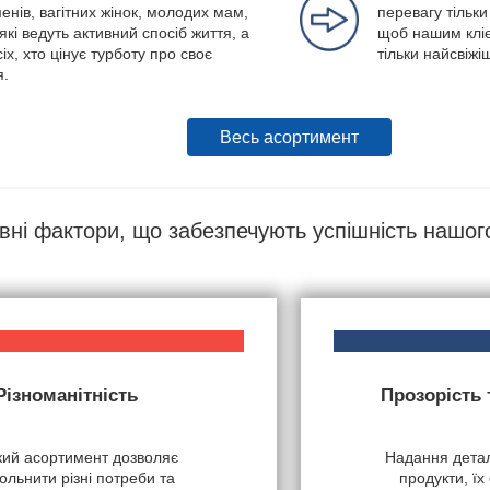
енів, вагітних жінок, молодих мам,
перевагу тільки
які ведуть активний спосіб життя, а
щоб нашим кліє
іх, хто цінує турботу про своє
тільки найсвіжі
я.
Весь асортимент
вні фактори, що забезпечують успішність нашог
Різноманітність
Прозорість
ий асортимент дозволяє
Надання детал
ольнити різні потреби та
продукти, їх