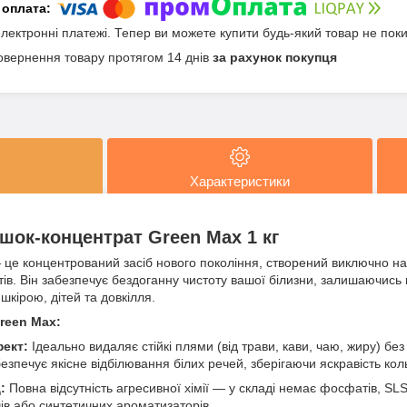
електронні платежі. Тепер ви можете купити будь-який товар не пок
овернення товару протягом 14 днів
за рахунок покупця
Характеристики
шок-концентрат Green Max 1 кг
це концентрований засіб нового покоління, створений виключно на
ів. Він забезпечує бездоганну чистоту вашої білизни, залишаючис
шкірою, дітей та довкілля.
reen Max:
ект:
Ідеально видаляє стійкі плями (від трави, кави, чаю, жиру) б
езпечує якісне відбілювання білих речей, зберігаючи яскравість кол
:
Повна відсутність агресивної хімії — у складі немає фосфатів, SLS
ів або синтетичних ароматизаторів.