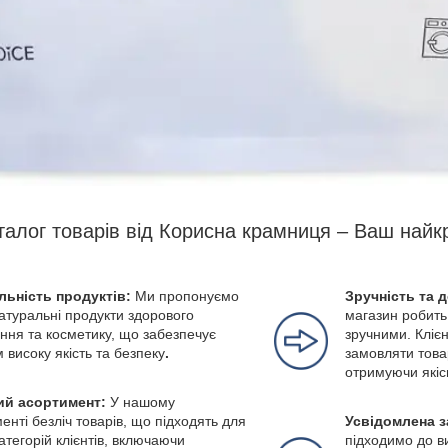
талог товарів від Корисна крамниця – Ваш найк
льність продуктів:
Ми пропонуємо
Зручність та 
натуральні продукти здорового
магазин робить
ння та косметику, що забезпечує
зручними. Клієн
м високу якість та безпеку
.
замовляти това
отримуючи якіс
й асортимент:
У нашому
енті безліч товарів, що підходять для
Усвідомлена з
категорій клієнтів, включаючи
підходимо до в