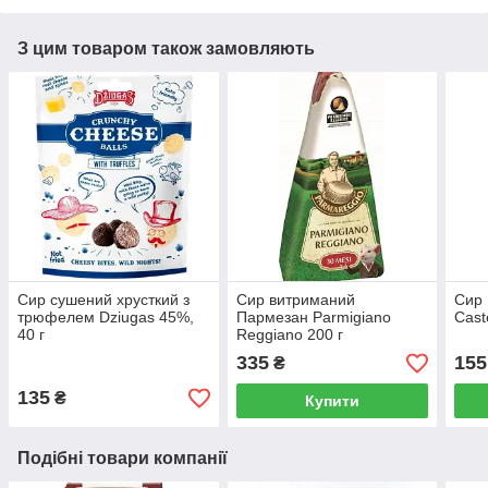
З цим товаром також замовляють
Сир сушений хрусткий з
Сир витриманий
Сир 
трюфелем Dziugas 45%,
Пармезан Parmigiano
Caste
40 г
Reggiano 200 г
335
155
₴
135
₴
Купити
Подібні товари компанії