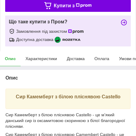
Купити з
Що таке купити з Пром?
Замовлення під захистом
Доступна доставка
Опис
Характеристики
Доставка
Оплата
Умови п
Опис
Сир Камемберт з білою пліснявою Castello
Сир Камемберт з білою пліснявою Castello - це м'який
данський сир із оксамитовою скоринкою з білої благородної
плісняви.
Сир Камемберт з білою пліснявою Camembert Castello - це