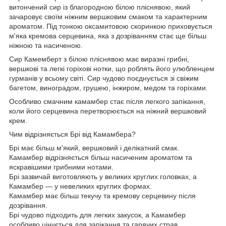
витончений сир із благородною білою пліснявою, який
зачаровує своїм ніжним вершковим смаком та характерним
ароматом. Під тонкою оксамитовою скоринкою приховується
м'яка кремова серцевина, яка з дозріванням стає ще більш
ніжною та насиченою.
Сир Камемберт з білою пліснявою має виразні грибні,
вершкові та легкі горіхові нотки, що роблять його улюбленцем
гурманів у всьому світі. Сир чудово поєднується зі свіжим
багетом, виноградом, грушею, інжиром, медом та горіхами.
Особливо смачним камамбер стає після легкого запікання,
коли його серцевина перетворюється на ніжний вершковий
крем.
Чим відрізняється Брі від Камамбера?
Брі має більш м'який, вершковий і делікатний смак.
Камамбер відрізняється більш насиченим ароматом та
яскравішими грибними нотами.
Брі зазвичай виготовляють у великих круглих головках, а
Камамбер — у невеликих круглих формах.
Камамбер має більш текучу та кремову серцевину після
дозрівання.
Брі чудово підходить для легких закусок, а Камамбер
особливо цінується для запікання та гарячих страв.