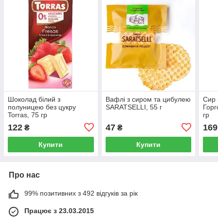
Шоколад білий з
Вафлі з сиром та цибулею
Сир 
полуницею без цукру
SARATSELLI, 55 г
Горг
Torras, 75 гр
гр
122
47
169
₴
₴
Купити
Купити
Про нас
99% позитивних з 492 відгуків за рік
Працює з 23.03.2015