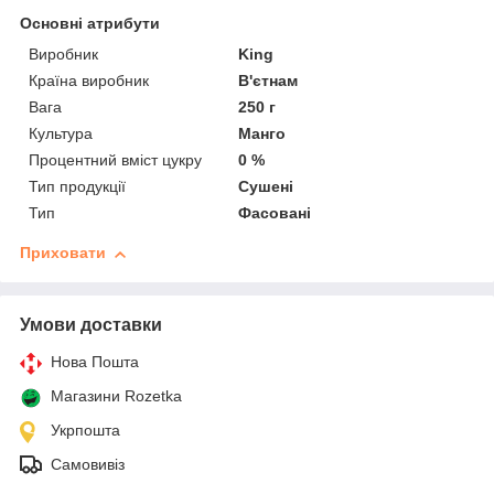
Основні атрибути
Виробник
King
Країна виробник
В'єтнам
Вага
250 г
Культура
Манго
Процентний вміст цукру
0 %
Тип продукції
Сушені
Тип
Фасовані
Приховати
Умови доставки
Нова Пошта
Магазини Rozetka
Укрпошта
Самовивіз