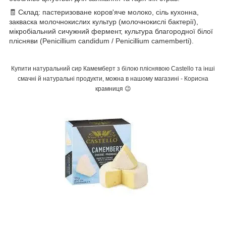
🧾 Склад: пастеризоване коров'яче молоко, сіль кухонна,
закваска молочнокислих культур (молочнокислі бактерії),
мікробіальний сичужний фермент, культура благородної білої
плісняви (Penicillium candidum / Penicillium camemberti).
Купити натуральний сир Камемберт з білою пліснявою Castello та інші
смачні й натуральні продукти, можна в нашому магазині - Корисна
крамниця 😉