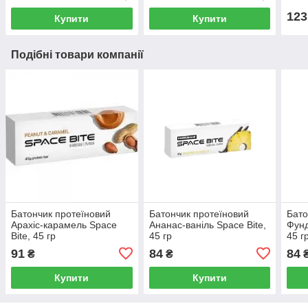
123
Купити
Купити
Подібні товари компанії
Батончик протеїновий
Батончик протеїновий
Бато
Арахіс-карамель Space
Ананас-ваніль Space Bite,
Фунд
Bite, 45 гр
45 гр
45 г
91
84
84
₴
₴
Купити
Купити