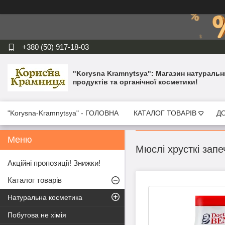
+380 (50) 917-18-03
"Korysna Kramnytsya": Магазин натуральн
продуктів та органічної косметики!
"Korysna-Kramnytsya" - ГОЛОВНА
КАТАЛОГ ТОВАРІВ
ДО
Мюслі хрусткі запе
Акційні пропозиції! Знижки!
Каталог товарів
Натуральна косметика
Побутова не хімія