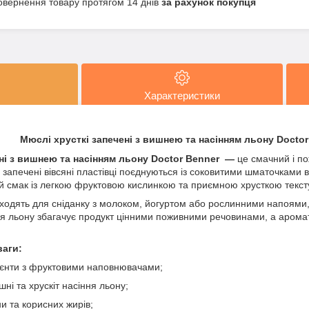
овернення товару протягом 14 днів
за рахунок покупця
Характеристики
Мюслі хрусткі запечені з вишнею та насінням льону Doctor
ні з вишнею та насінням льону Doctor Benner —
це смачний і по
 запечені вівсяні пластівці поєднуються із соковитими шматочками 
 смак із легкою фруктовою кислинкою та приємною хрусткою текст
дходять для сніданку з молоком, йогуртом або рослинними напоями,
іння льону збагачує продукт цінними поживними речовинами, а аром
ваги:
дієнти з фруктовими наповнювачами;
шні та хрускіт насіння льону;
и та корисних жирів;