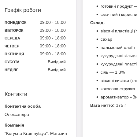
готовий продукт 
Графік роботи
смачний і корисни
09:00
18:00
Склад:
ПОНЕДІЛОК
09:00
18:00
ВІВТОРОК
вівсяні пластівці
09:00
18:00
СЕРЕДА
сахар
09:00
18:00
ЧЕТВЕР
пальмовий олеїн
09:00
18:00
ПʼЯТНИЦЯ
кукурудзяні кільц
Вихідний
СУБОТА
кукурудзяні пласті
Вихідний
НЕДІЛЯ
сіль — 1,3%
вівсяні висівки (
кокосова стружка
Контакти
ароматизатор «В
Вага нетто:
375 г
Олександра
"Korysna Kramnytsya": Магазин