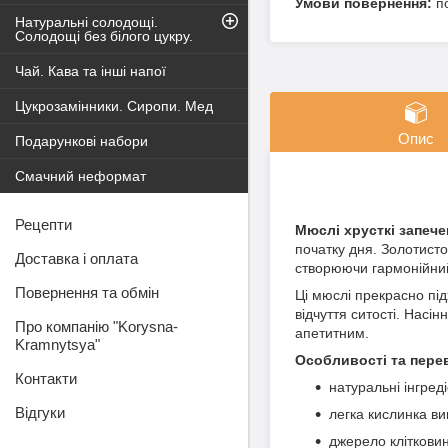
п
Натуральні солодощі.
Солодощі без білого цукру.
Чай. Кава та інші напої
Цукрозамінники. Сиропи. Мед
Опис
Подарункові набори
Смачний неформат
Рецепти
Мюслі хрусткі запече
початку дня. Золотисто
Доставка і оплата
створюючи гармонійний
Повернення та обмін
Ці мюслі прекрасно пі
відчуття ситості. Нас
Про компанію "Korysna-
апетитним.
Kramnytsya"
Особливості та пере
Контакти
натуральні інгре
Відгуки
легка кислинка ви
джерело клітковин