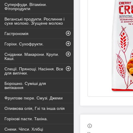
Суперфуди. Вітаміни.
Фітопродукти
Веганські продукти. Рослинне і
сухе молоко. Згущене молоко
Гастрономія
Горіхи. Сухофрукти.
Сніданки. Макарони. Крупи.
Каші.
Спеції. Прянощі. Насіння. Все
для випічки.
Борошно. Суміші для
випікання
Фруктове пюре. Смузі. Джеми
Оливкова олія, Гхі та інша олія
Горіхові пасти. Тахіна.
Снеки. Чіпси. Хлібці