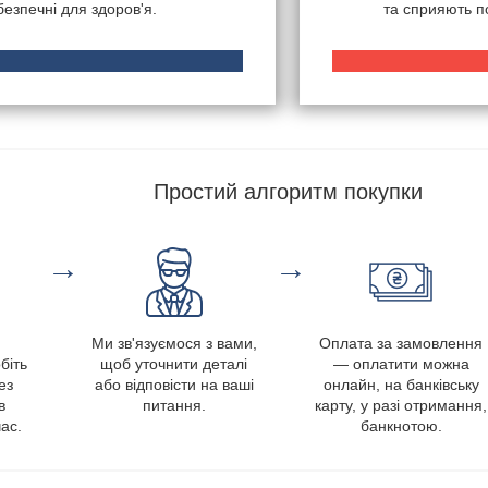
безпечні для здоров'я.
та сприяють 
Простий алгоритм покупки
→
→
Ми зв'язуємося з вами,
Оплата за замовлення
біть
щоб уточнити деталі
— оплатити можна
ез
або відповісти на ваші
онлайн, на банківську
в
питання.
карту, у разі отримання,
ас.
банкнотою.