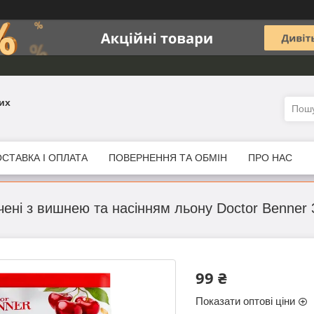
их
СТАВКА І ОПЛАТА
ПОВЕРНЕННЯ ТА ОБМІН
ПРО НАС
чені з вишнею та насінням льону Doctor Benner 
99 ₴
Показати оптові ціни