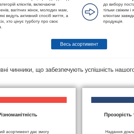
категорій клієнтів, включаючи
до вибору пост
енів, вагітних жінок, молодих мам,
тільки свіжим 
які ведуть активний спосіб життя, а
клієнтам завжди
іх, хто цінує турботу про своє
продукція.
я.
Весь асортимент
вні чинники, що забезпечують успішність нашог
Різноманітність
Прозорість
ий асортимент дає змогу
Надання докла