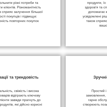
ольнити різні потреби та
продукти, їх
и клієнтів. Різноманітність
здоров'я та с
в сприяє залучення більшої
допомагає 
кості покупців і підвищує
усвідомлені рі
рність повторних покупок
також сприяє
вашо
вації та трендовість
Зручні
льність, свіжість і висока
Простий і
товарів відіграють ключову
замовлення, 
лієнти завжди прагнуть до
гарне обслу
продуктів, які дійсно корисні
створюють пози