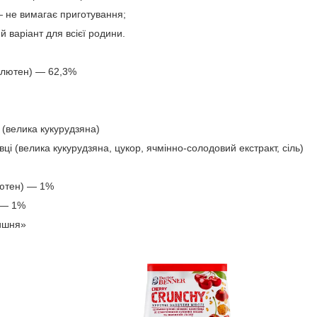
— не вимагає приготування;
й варіант для всієї родини.
 (глютен) — 62,3%
я (велика кукурудзяна)
вці (велика кукурудзяна, цукор, ячмінно-солодовий екстракт, сіль)
глютен) — 1%
 — 1%
ишня»