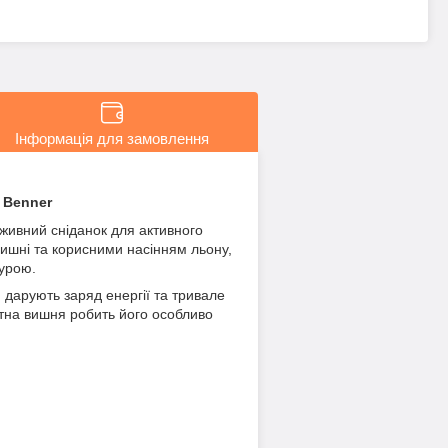
Інформація для замовлення
 Benner
живний сніданок для активного
вишні та корисними насінням льону,
урою.
 дарують заряд енергії та тривале
атна вишня робить його особливо