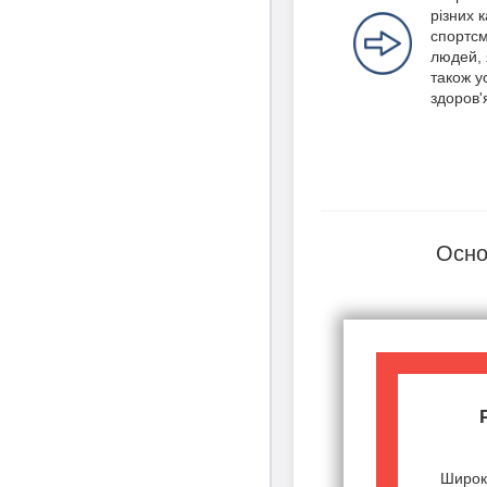
різних 
спортсм
людей, 
також ус
здоров'
Осно
Широк