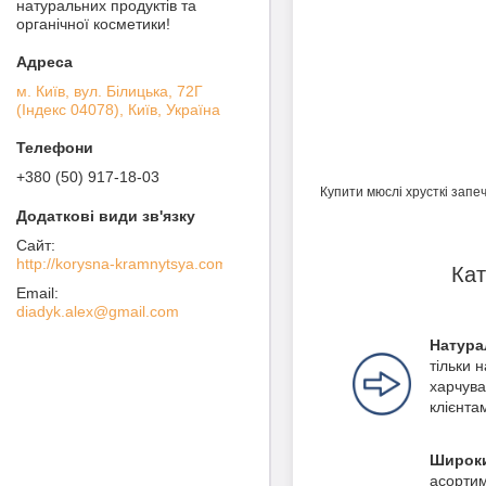
натуральних продуктів та
органічної косметики!
м. Київ, вул. Білицька, 72Г
(Індекс 04078), Київ, Україна
+380 (50) 917-18-03
Купити мюслі хрусткі запе
http://korysna-kramnytsya.com
Кат
diadyk.alex@gmail.com
Натура
тільки 
харчува
клієнтам
Широки
асортим