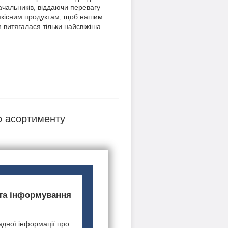
ачальників, віддаючи перевагу
і якісним продуктам, щоб нашим
 витягалася тільки найсвіжіша
о асортименту
 та інформування
дної інформації про