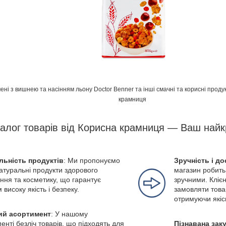
чені з вишнею та насінням льону Doctor Benner та інші смачні та корисні про
крамниця
алог товарів від Корисна крамниця — Ваш найк
льність продуктів
: Ми пропонуємо
Зручність і до
натуральні продукти здорового
магазин робить
ння та косметику, що гарантує
зручними. Кліє
 високу якість і безпеку.
замовляти това
отримуючи якіс
й асортимент
: У нашому
енті безліч товарів, що підходять для
Пізнавана зак