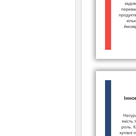
задов
переваг
продукті
кіль
ймові
Інно
Натура
якість 
роль. К
купівлі 