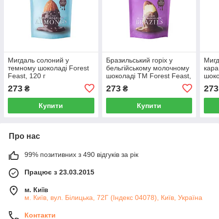
Мигдаль солоний у
Бразильський горіх у
Мигд
темному шоколаді Forest
бельгійському молочному
кар
Feast, 120 г
шоколаді TM Forest Feast,
шоко
120 г
120г
273
273
273
₴
₴
Купити
Купити
Про нас
99% позитивних з 490 відгуків за рік
Працює з 23.03.2015
м. Київ
м. Київ, вул. Білицька, 72Г (Індекс 04078), Київ, Україна
Контакти