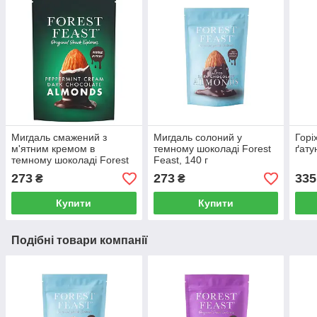
Мигдаль смажений з
Мигдаль солоний у
Горі
м'ятним кремом в
темному шоколаді Forest
ґату
темному шоколаді Forest
Feast, 140 г
Feast, 120 г
273
273
335
₴
₴
Купити
Купити
Подібні товари компанії