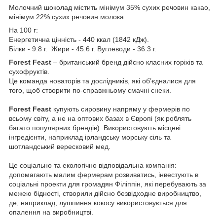
Молочний шоколад містить мінімум 35% сухих речовин какао,
мінімум 22% сухих речовин молока.
На 100 г:
Енергетична цінність - 440 ккал (1842 кДж).
Білки - 9.8 г. Жири - 45.6 г. Вуглеводи - 36.3 г.
Forest Feast
‒ британський бренд дійсно класних горіхів та
сухофруктів.
Це команда новаторів та дослідників, які об’єдналися для
того, щоб створити по-справжньому смачні снеки.
Forest Feast
купують сировину напряму у фермерів по
всьому світу, а не на оптових базах в Європі (як роблять
багато популярних брендів). Використовують місцеві
інгредієнти, наприклад ірландську морську сіль та
шотландський вересковий мед.
Це соціально та екологічно відповідальна компанія:
допомагають малим фермерам розвиватись, інвестують в
соціальні проекти для громадян Філіппін, які перебувають за
межею бідності, створили дійсно безвідходне виробництво,
де, наприклад, лушпиння кокосу використовується для
опалення на виробництві.