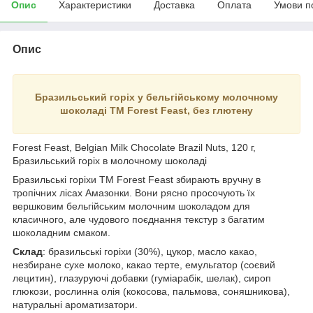
Опис
Характеристики
Доставка
Оплата
Умови п
Опис
Бразильський горіх у бельгійському молочному
шоколаді TM Forest Feast, без глютену
Forest Feast, Belgian Milk Chocolate Brazil Nuts, 120 г,
Бразильський горіх в молочному шоколаді
Бразильські горіхи ТМ Forest Feast збирають вручну в
тропічних лісах Амазонки. Вони рясно просочують їх
вершковим бельгійським молочним шоколадом для
класичного, але чудового поєднання текстур з багатим
шоколадним смаком.
Склад
: бразильські горіхи (30%), цукор, масло какао,
незбиране сухе молоко, какао терте, емульгатор (соєвий
лецитин), глазуруючі добавки (гуміарабік, шелак), сироп
глюкози, рослинна олія (кокосова, пальмова, соняшникова),
натуральні ароматизатори.