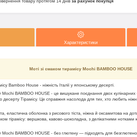
овернення товару протягом 14 днів
за рахунок покупця
Характеристики
Моті зі смаком тирамісу Mochi BAMBOO HOUSE
місу Bamboo House - ніжність Італії у японському десерті.
у Mochi BAMBOO HOUSE - це вишукане поєднання двох кулінарних сві
 десерту Тірамісу. Це справжня насолода для тих, хто любить ніжні
та, еластична оболонка з рисового тіста, ніжна й оксамитова на дот
аком тірамісу: вершкова, кавово-шоколадна, з делікатними нотками
су Mochi BAMBOO HOUSE - без глютену — підходять для безглютеново