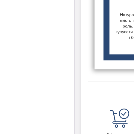
Натурал
якість 
роль.
купувати 
і 