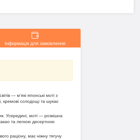
Інформація для замовлення
тів — м’які японські моті з
, кремові солодощі та шукає
ик. Усередині, моті — розкішна
 какао та легкою десертною
го раціону, має ніжну тягучу