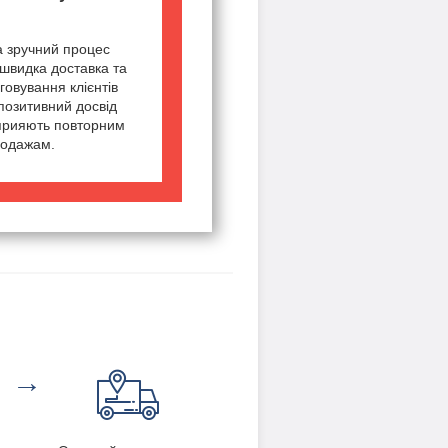
а зручний процес
швидка доставка та
говування клієнтів
позитивний досвід
сприяють повторним
одажам.
→