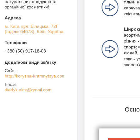
натуральних продуктів та
тільки 
органічної косметики!
харчува
клієнта
м. Київ, вул. Білицька, 72Г
Широки
(Індекс 04078), Київ, Україна
асортим
різних 
спортсм
+380 (50) 917-18-03
людей, 
також ус
здоров'
http://korysna-kramnytsya.com
diadyk.alex@gmail.com
Осно