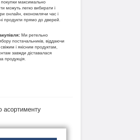
 покупки максимально
ти можуть легко вибирати і
ри онлайн, економлячи час і
ні продукти прямо до дверей.
акупівля:
Ми ретельно
ибору постачальників, віддаючи
 свіжим і якісним продуктам,
нтам завжди діставалася
ша продукція.
о асортименту