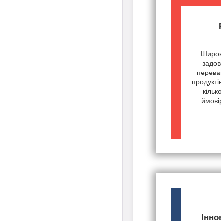
Широк
задов
переваг
продукті
кільк
ймові
Інно