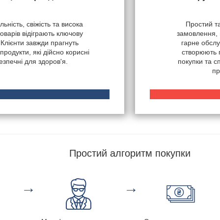
ьність, свіжість та висока
Простий т
товарів відіграють ключову
замовлення, 
 Клієнти завжди прагнуть
гарне обслу
продукти, які дійсно корисні
створюють 
безпечні для здоров'я.
покупки та 
пр
Простий алгоритм покупки
→
→