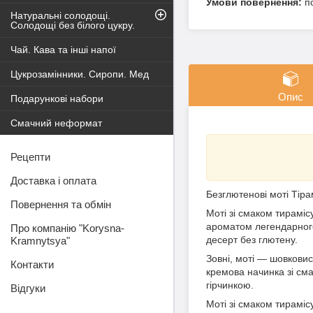
п
Натуральні солодощі.
Солодощі без білого цукру.
Чай. Кава та інші напої
Цукрозамінники. Сиропи. Мед
Опис
Подарункові набори
Смачний неформат
Рецепти
Доставка і оплата
Безглютенові моті Тіра
Повернення та обмін
Моті зі смаком тираміс
ароматом легендарного
Про компанію "Korysna-
десерт без глютену.
Kramnytsya"
Зовні, моті — шовковис
Контакти
кремова начинка зі см
гірчинкою.
Відгуки
Моті зі смаком тирамі