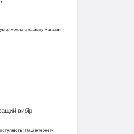
т.
укти, можна в нашому магазині -
ращий вибір
доступність:
Наш інтернет-