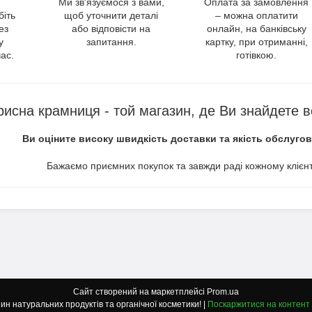
Ми зв'язуємося з вами,
Оплата за замовлення
біть
щоб уточнити деталі
– можна оплатити
ез
або відповісти на
онлайн, на банківську
у
запитання.
картку, при отриманні,
ас.
готівкою.
рисна крамниця - той магазин, де Ви знайдете в
Ви оціните високу швидкість доставки та якість обслуго
Бажаємо приємних покупок та завжди раді кожному клієнт
Сайт створений на маркетплейсі
Prom.ua
"Korysna Kramnytsya": Магазин натуральних продуктів та органічної косметики! |
Поскаржитися на контент