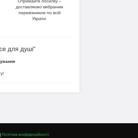
Отримайте посилку –
доставляємо вибраним
перевізником по всій
Україні.
се для душі"
вування
у!
|
Політика конфіденційності