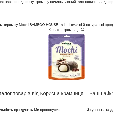
ак кавового десерту, кремову начинку, легкий, але насичений десер
ом тирамісу Mochi BAMBOO HOUSE та інші смачні й натуральні прод
Корисна крамниця 😉
талог товарів від Корисна крамниця – Ваш найк
льність продуктів:
Ми пропонуємо
Зручність та 