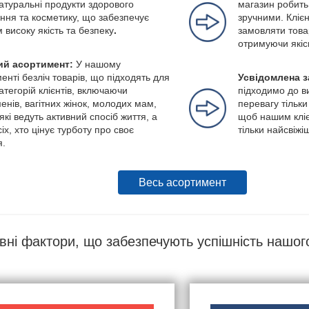
натуральні продукти здорового
магазин робить
ння та косметику, що забезпечує
зручними. Клієн
м високу якість та безпеку
.
замовляти това
отримуючи якіс
й асортимент:
У нашому
енті безліч товарів, що підходять для
Усвідомлена з
категорій клієнтів, включаючи
підходимо до в
енів, вагітних жінок, молодих мам,
перевагу тільки
які ведуть активний спосіб життя, а
щоб нашим кліє
іх, хто цінує турботу про своє
тільки найсвіжі
я.
Весь асортимент
вні фактори, що забезпечують успішність нашог