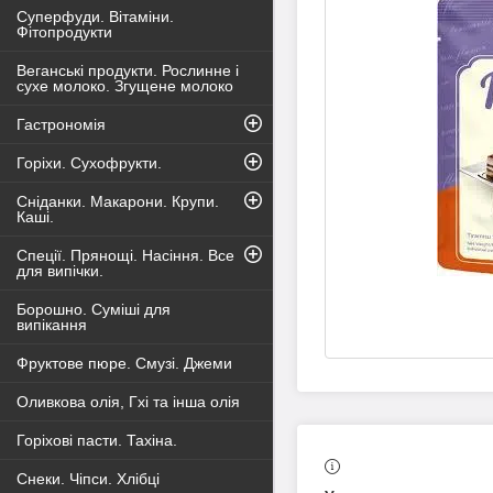
Суперфуди. Вітаміни.
Фітопродукти
Веганські продукти. Рослинне і
сухе молоко. Згущене молоко
Гастрономія
Горіхи. Сухофрукти.
Сніданки. Макарони. Крупи.
Каші.
Спеції. Прянощі. Насіння. Все
для випічки.
Борошно. Суміші для
випікання
Фруктове пюре. Смузі. Джеми
Оливкова олія, Гхі та інша олія
Горіхові пасти. Тахіна.
Снеки. Чіпси. Хлібці