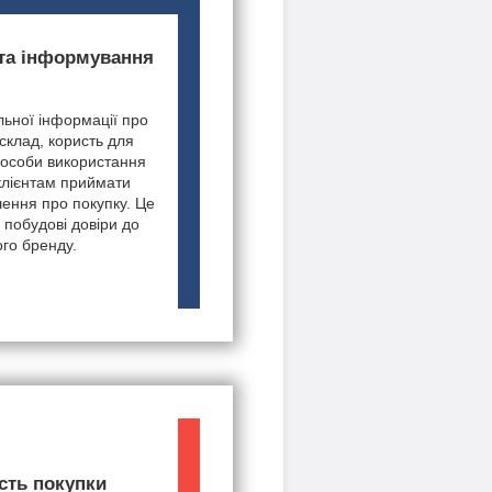
 та інформування
ьної інформації про
 склад, користь для
пособи використання
клієнтам приймати
шення про покупку. Це
 побудові довіри до
го бренду.
сть покупки