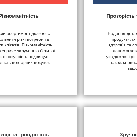
Різноманітність
Прозорість
ий асортимент дозволяє
Надання детал
ольнити різні потреби та
продукти, їх
и клієнтів. Різноманітність
здоров'я та с
в сприяє залученню більшої
допомагає 
ості покупців та підвищує
усвідомлені рі
рність повторних покупок
також сприяє
вашо
вації та трендовість
Зручні