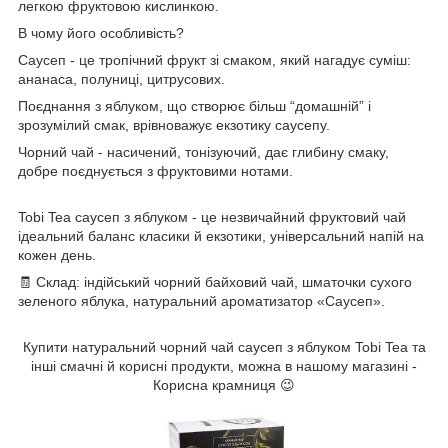
легкою фруктовою кислинкою.
В чому його особливість?
Саусеп - це тропічний фрукт зі смаком, який нагадує суміш:
ананаса, полуниці, цитрусових.
Поєднання з яблуком, що створює більш “домашній” і
зрозумілий смак, врівноважує екзотику саусепу.
Чорний чай - насичений, тонізуючий, дає глибину смаку,
добре поєднується з фруктовими нотами.
Tobi Tea саусеп з яблуком - це незвичайний фруктовий чай
ідеальний баланс класики й екзотики, універсальний напій на
кожен день.
🧾 Склад: індійський чорний байховий чай, шматочки сухого
зеленого яблука, натуральний ароматизатор «Саусеп».
Купити натуральний чорний чай саусеп з яблуком Tobi Tea та
інші смачні й корисні продукти, можна в нашому магазині -
Корисна крамниця 😉