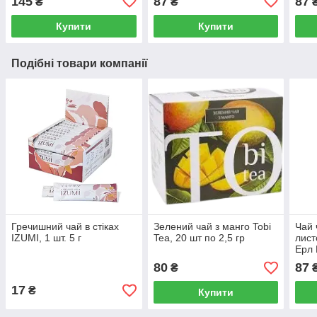
145
87
87
₴
₴
Купити
Купити
Подібні товари компанії
Гречишний чай в стіках
Зелений чай з манго Tobi
Чай 
IZUMI, 1 шт. 5 г
Tea, 20 шт по 2,5 гр
лист
Ерл 
80
87
₴
17
₴
Купити