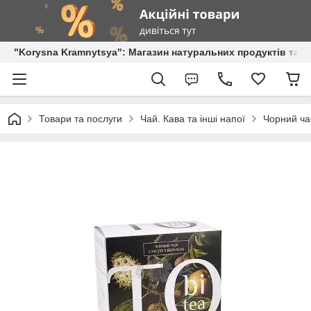
"Korysna Kramnytsya": Магазин натуральних продуктів та о
Товари та послуги
Чай. Кава та інші напої
Чорний чай