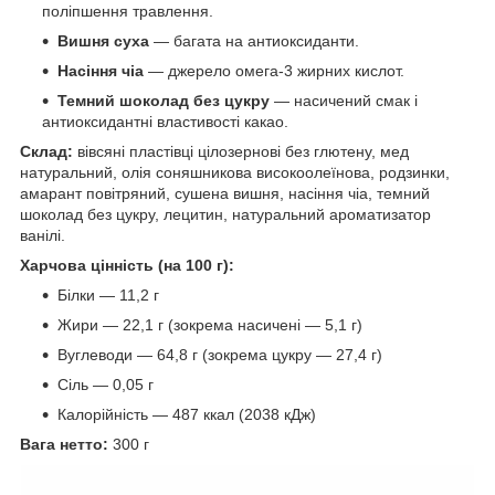
поліпшення травлення.
Вишня суха
— багата на антиоксиданти.
Насіння чіа
— джерело омега-3 жирних кислот.
Темний шоколад без цукру
— насичений смак і
антиоксидантні властивості какао.
Склад:
вівсяні пластівці цілозернові без глютену, мед
натуральний, олія соняшникова високоолеїнова, родзинки,
амарант повітряний, сушена вишня, насіння чіа, темний
шоколад без цукру, лецитин, натуральний ароматизатор
ванілі.
Харчова цінність (на 100 г):
Білки — 11,2 г
Жири — 22,1 г (зокрема насичені — 5,1 г)
Вуглеводи — 64,8 г (зокрема цукру — 27,4 г)
Сіль — 0,05 г
Калорійність — 487 ккал (2038 кДж)
Вага нетто:
300 г