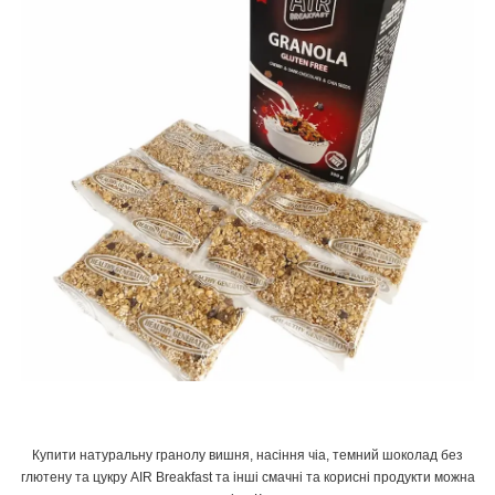
Купити натуральну гранолу вишня, насіння чіа, темний шоколад без
глютену та цукру AIR Breakfast та інші смачні та корисні продукти можна