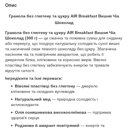
Опис
Гранола без глютену та цукру AIR Breakfast Вишня Чіа
Шоколад
Гранола без глютену та цукру AIR Breakfast Вишня Чіа
Шоколад (300 г) —
це смачна та поживна суміш для сніданку
або перекусу, що поєднує натуральну солодкість сухої вишні
та насичений смак темного шоколаду без цукру. Збагачена
насінням чіа та повітряним амарантом, що робить її
джерелом білка, клітковини та корисних жирів. Вівсяні
пластівці без глютену забезпечують енергію та тривале
відчуття ситості.
Інгредієнти та їхні переваги:
Вівсяні пластівці без глютену
— джерело
клітковини та складних вуглеводів.
Натуральний мед
— природна солодкість і
антиоксиданти.
Олія соняшникова високоолеїнова
— підтримка
здоров'я серця.
Родзинки й амарант повітряний
— енергія та