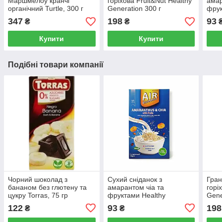
Маршмелоу кранчі
горіхова Fruit&Nut Healthy
амар
органічний Turtle, 300 г
Generation 300 г
фрук
Gene
347
198
93
₴
₴
140 
Купити
Купити
Подібні товари компанії
Чорний шоколад з
Сухий сніданок з
Гран
бананом без глютену та
амарантом чіа та
горі
цукру Torras, 75 гр
фруктами Healthy
Gene
Generation AIR Breakfast
122
93
198
₴
₴
140 г