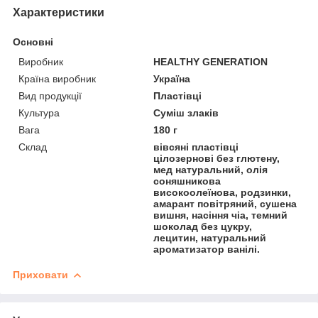
Характеристики
Основні
Виробник
HEALTHY GENERATION
Країна виробник
Україна
Вид продукції
Пластівці
Культура
Суміш злаків
Вага
180 г
Склад
вівсяні пластівці
цілозернові без глютену,
мед натуральний, олія
соняшникова
високоолеїнова, родзинки,
амарант повітряний, сушена
вишня, насіння чіа, темний
шоколад без цукру,
лецитин, натуральний
ароматизатор ванілі.
Приховати