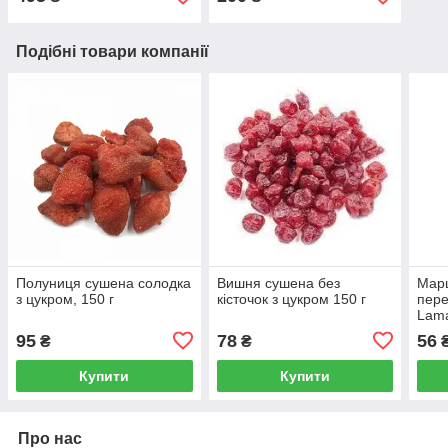
Подібні товари компанії
Полуниця сушена солодка
Вишня сушена без
Мар
з цукром, 150 г
кісточок з цукром 150 г
пер
Lama
95
78
56
₴
₴
Купити
Купити
Про нас