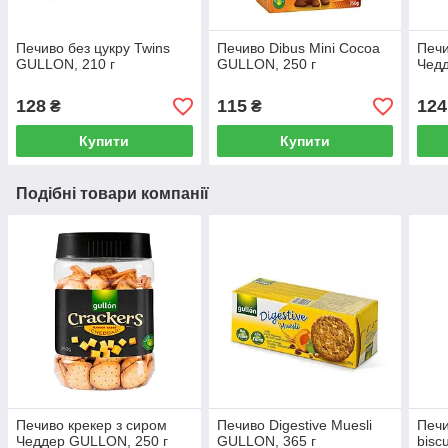
Печиво без цукру Twins
Печиво Dibus Mini Cocoa
Печи
GULLON, 210 г
GULLON, 250 г
Чедд
128
115
124
₴
₴
Купити
Купити
Подібні товари компанії
Печиво крекер з сиром
Печиво Digestive Muesli
Печи
Чеддер GULLON, 250 г
GULLON, 365 г
bisc