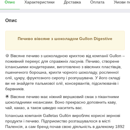
Опис
Характеристики
Доставка
Оплата
Умови п
Опис
Печиво вівсяне з шоколадом Gullon Digestive
🍪 Вівсяне печиво з шоколадною крихтою від компанії Gullon –
поживний перекус для справжніх ласунів. Печиво, створене
іспанськими кондитерами, виготовлено з вівсяних пластівців,
пшеничного борошна, крихти чорного шоколаду, рослинної
олії, цукру, фруктозного сиропу і розпушувача. У його складі
ви не знайдете пальмової олії, консервантів, підсилювачів і
барвників.
🌟 Вівсяне печиво має ніжний вершковий смак з пікантними
шоколадними нюансами. Воно прекрасно доповнить каву,
чай, какао, а також швидко наситить вас.
Іспанська компанія Galletas Gullón виробляє корисні зернові
продукти і печиво. Підприємство розташувалося в місті
Паленсія, а сам бренд почав свою діяльність в далекому 1892