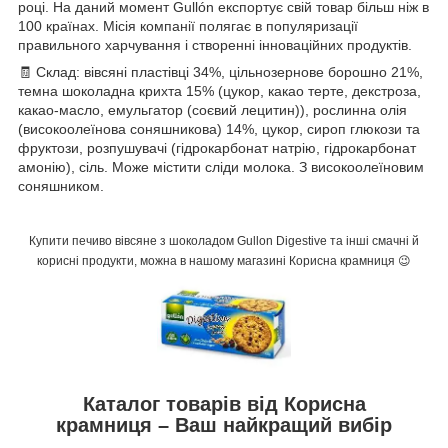
році. На даний момент Gullón експортує свій товар більш ніж в
100 країнах. Місія компанії полягає в популяризації
правильного харчування і створенні інноваційних продуктів.
🧾 Склад: вівсяні пластівці 34%, цільнозернове борошно 21%,
темна шоколадна крихта 15% (цукор, какао терте, декстроза,
какао-масло, емульгатор (соєвий лецитин)), рослинна олія
(високоолеїнова соняшникова) 14%, цукор, сироп глюкози та
фруктози, розпушувачі (гідрокарбонат натрію, гідрокарбонат
амонію), сіль. Може містити сліди молока. З високоолеїновим
соняшником.
Купити печиво вівсяне з шоколадом Gullon Digestive та інші смачні й
корисні продукти, можна в нашому магазині Корисна крамниця 😉
Каталог товарів від Корисна
крамниця – Ваш найкращий вибір