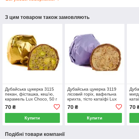
З цим товаром також замовляють
Дубайська цукерка 3115
Дубайська цукерка 3119
Дуба
пекан, фісташка, кеш'ю,
лісовий горіх, вафельна
мигд
карамель Lux Choco, 50 г
крихта, тісто катаїфі Lux
ката
Choco, 50 г
Choc
70
70
70
₴
₴
Купити
Купити
Подібні товари компанії