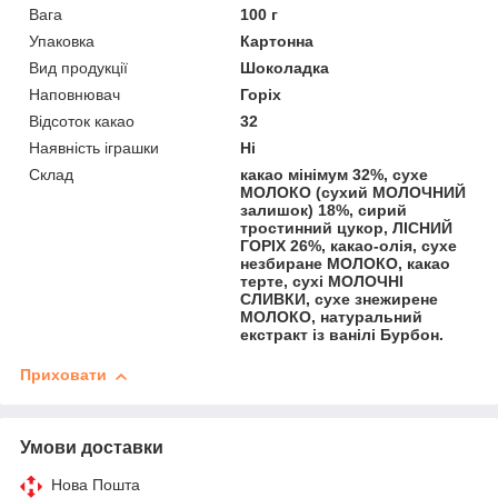
Вага
100 г
Упаковка
Картонна
Вид продукції
Шоколадка
Наповнювач
Горіх
Відсоток какао
32
Наявність іграшки
Ні
Склад
какао мінімум 32%, сухе
МОЛОКО (сухий МОЛОЧНИЙ
залишок) 18%, сирий
тростинний цукор, ЛІСНИЙ
ГОРІХ 26%, какао-олія, сухе
незбиране МОЛОКО, какао
терте, сухі МОЛОЧНІ
СЛИВКИ, сухе знежирене
МОЛОКО, натуральний
екстракт із ванілі Бурбон.
Приховати
Умови доставки
Нова Пошта