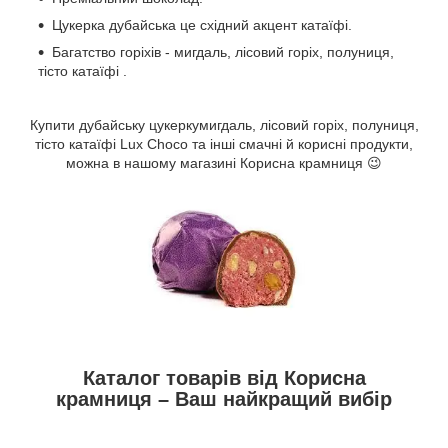
Цукерка дубайська це східний акцент катаїфі.
Багатство горіхів -
мигдаль, лісовий горіх, полуниця,
тісто катаїфі
.
Купити дубайську цукерку
мигдаль, лісовий горіх, полуниця,
тісто катаїфі
Lux Choco та інші смачні й корисні продукти,
можна в нашому магазині Корисна крамниця 😉
Каталог товарів від Корисна
крамниця – Ваш найкращий вибір