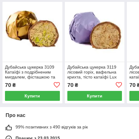
Дубайська цукерка 3109
Дубайська цукерка 3119
Дуба
Катаїфі з подрібненим
лісовий горіх, вафельна
лісо
мигдалем, фісташкою та
крихта, тісто катаїфі Lux
ката
лісовими горіхами Lux
Choco, 50 г
70
70
70
₴
₴
Choco, 50 г
Купити
Купити
Про нас
99% позитивних з 490 відгуків за рік
Працює з 23.03.2015