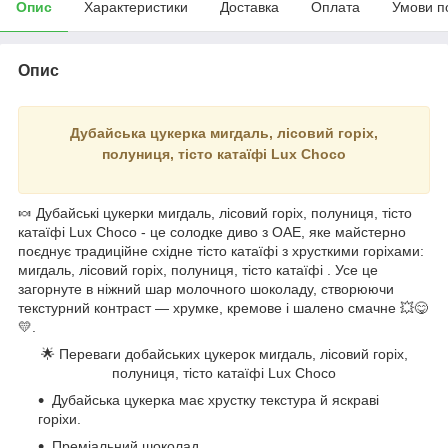
Опис
Характеристики
Доставка
Оплата
Умови п
Опис
Дубайська цукерка мигдаль, лісовий горіх,
полуниця, тісто катаїфі Lux Choco
🍬 Дубайські цукерки мигдаль, лісовий горіх, полуниця, тісто
катаїфі Lux Choco - це солодке диво з ОАЕ, яке майстерно
поєднує традиційне східне тісто катаїфі з хрусткими горіхами:
мигдаль, лісовий горіх, полуниця, тісто катаїфі
. Усе це
загорнуте в ніжний шар молочного шоколаду, створюючи
текстурний контраст — хрумке, кремове і шалено смачне 💥😋
💛.
🌟 Переваги добайських цукерок
мигдаль, лісовий горіх,
полуниця, тісто катаїфі
Lux Choco
Дубайська цукерка має хрустку текстура й яскраві
горіхи.
Преміальний шоколад.