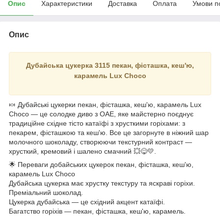
Опис
Характеристики
Доставка
Оплата
Умови п
Опис
Дубайська цукерка 3115 пекан, фісташка, кеш'ю,
карамель Lux Choco
🍬 Дубайські цукерки пекан, фісташка, кеш'ю, карамель Lux
Choco — це солодке диво з ОАЕ, яке майстерно поєднує
традиційне східне тісто катаїфі з хрусткими горіхами: з
пекарем, фісташкою та кеш'ю. Все це загорнуте в ніжний шар
молочного шоколаду, створюючи текстурний контраст —
хрусткий, кремовий і шалено смачний 💥😋💛.
🌟 Переваги добайських цукерок
пекан, фісташка, кеш'ю,
карамель
Lux Choco
Дубайська цукерка має хрустку текстуру та яскраві горіхи.
Преміальний шоколад.
Цукерка дубайська — це східний акцент катаїфі.
Багатство горіхів —
пекан, фісташка, кеш'ю, карамель
.