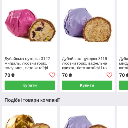
Дубайська цукерка 3122
Дубайська цукерка 3119
Дуба
мигдаль, лісовий горіх,
лісовий горіх, вафельна
мигд
полуниця, тісто катаїфі
крихта, тісто катаїфі Lux
ката
Lux Choco, 50 г
Choco, 50 г
Choc
70
70
70
₴
₴
Купити
Купити
Подібні товари компанії