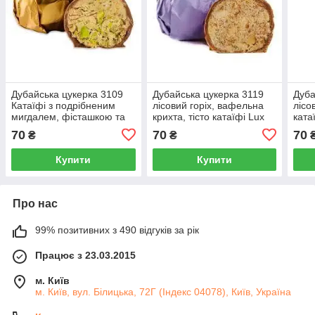
Дубайська цукерка 3109
Дубайська цукерка 3119
Дуба
Катаїфі з подрібненим
лісовий горіх, вафельна
лісо
мигдалем, фісташкою та
крихта, тісто катаїфі Lux
ката
лісовими горіхами Lux
Choco, 50 г
70
70
70
₴
₴
Choco, 50 г
Купити
Купити
Про нас
99% позитивних з 490 відгуків за рік
Працює з 23.03.2015
м. Київ
м. Київ, вул. Білицька, 72Г (Індекс 04078), Київ, Україна