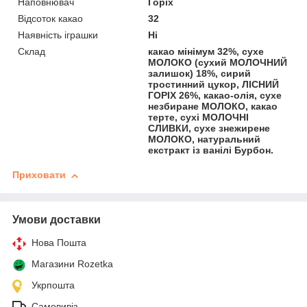
Наповнювач
Горіх
Відсоток какао
32
Наявність іграшки
Ні
Склад
какао мінімум 32%, сухе
МОЛОКО (сухий МОЛОЧНИЙ
залишок) 18%, сирий
тростинний цукор, ЛІСНИЙ
ГОРІХ 26%, какао-олія, сухе
незбиране МОЛОКО, какао
терте, сухі МОЛОЧНІ
СЛИВКИ, сухе знежирене
МОЛОКО, натуральний
екстракт із ванілі Бурбон.
Приховати
Умови доставки
Нова Пошта
Магазини Rozetka
Укрпошта
Самовивіз