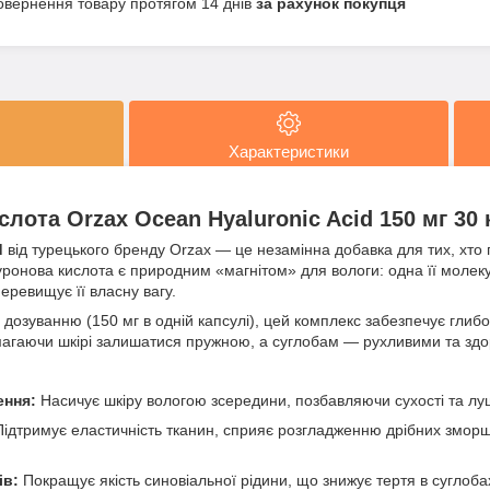
овернення товару протягом 14 днів
за рахунок покупця
Характеристики
слота Orzax Ocean Hyaluronic Acid 150 мг 30
d
від турецького бренду Orzax — це незамінна добавка для тих, хто 
луронова кислота є природним «магнітом» для вологи: одна її молеку
перевищує її власну вагу.
дозуванню (150 мг в одній капсулі), цей комплекс забезпечує глиб
омагаючи шкірі залишатися пружною, а суглобам — рухливими та зд
ення:
Насичує шкіру вологою зсередини, позбавляючи сухості та л
ідтримує еластичність тканин, сприяє розгладженню дрібних зморш
ів:
Покращує якість синовіальної рідини, що знижує тертя в суглоба