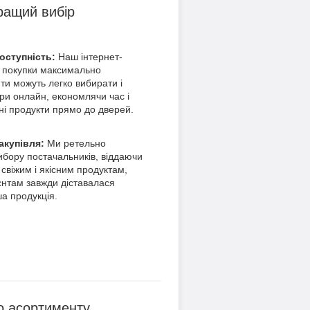
ращий вибір
доступність:
Наш інтернет-
 покупки максимально
ти можуть легко вибирати і
ри онлайн, економлячи час і
ні продукти прямо до дверей.
акупівля:
Ми ретельно
ибору постачальників, віддаючи
 свіжим і якісним продуктам,
нтам завжди діставалася
ша продукція.
о асортименту