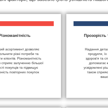
Різноманітність
Прозорість
ий асортимент дозволяє
Надання детал
ольнити різні потреби та
продукти, їх
и клієнтів. Різноманітність
здоров'я та с
в сприяє залученню більшої
допомагає 
ості покупців та підвищує
усвідомлені рі
рність повторних покупок
також сприяє
вашо