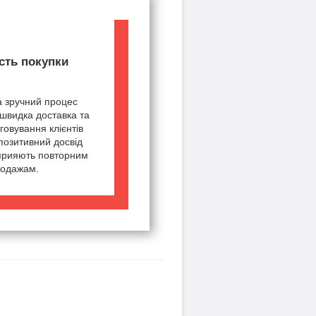
сть покупки
а зручний процес
швидка доставка та
говування клієнтів
позитивний досвід
сприяють повторним
одажам.