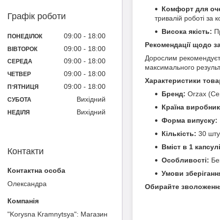
Комфорт для оч
Графік роботи
тривалій роботі за 
Висока якість:
Пр
09:00
18:00
ПОНЕДІЛОК
Рекомендації щодо з
09:00
18:00
ВІВТОРОК
Дорослим рекомендує
09:00
18:00
СЕРЕДА
максимального результ
09:00
18:00
ЧЕТВЕР
Характеристики това
09:00
18:00
ПʼЯТНИЦЯ
Бренд:
Orzax (Се
Вихідний
СУБОТА
Країна виробник
Вихідний
НЕДІЛЯ
Форма випуску:
Кількість:
30 шту
Вміст в 1 капсулі
Контакти
Особливості:
Бе
Умови зберіганн
Олександра
Обирайте зволоження 
"Korysna Kramnytsya": Магазин