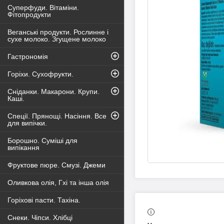
Суперфуди. Вітаміни.
Фітопродукти
Веганські продукти. Рослинне і
сухе молоко. Згущене молоко
Гастрономія
Горіхи. Сухофрукти.
Сніданки. Макарони. Крупи.
Каші.
Спеції. Прянощі. Насіння. Все
для випічки.
Борошно. Суміші для
випікання
Фруктове пюре. Смузі. Джеми
Оливкова олія, Гхі та інша олія
Горіхові пасти. Тахіна.
Снеки. Чіпси. Хлібці