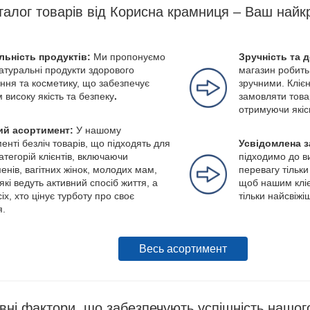
талог товарів від Корисна крамниця – Ваш найк
льність продуктів:
Ми пропонуємо
Зручність та 
натуральні продукти здорового
магазин робить
ння та косметику, що забезпечує
зручними. Клієн
м високу якість та безпеку
.
замовляти това
отримуючи якіс
й асортимент:
У нашому
енті безліч товарів, що підходять для
Усвідомлена з
категорій клієнтів, включаючи
підходимо до в
енів, вагітних жінок, молодих мам,
перевагу тільки
які ведуть активний спосіб життя, а
щоб нашим кліє
іх, хто цінує турботу про своє
тільки найсвіжі
я.
Весь асортимент
вні фактори, що забезпечують успішність нашог