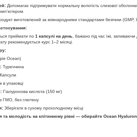
ей:
Допомагає підтримувати нормальну вологість слизової оболонк
комп’ютером.
одукт виготовлений за міжнародними стандартами безпеки (GMP, I
астосування:
ться приймати по
1 капсулі на день
, бажано під час їжі, запиваючи
ату рекомендується курс 1–2 місяці.
ру:
рія Ocean)
:
Туреччина
Капсули
к в упаковці
:
Гіалуронова кислота (150 мг)
з ГМО, без глютену
я:
Зберігати в сухому прохолодному місці
та молодість на клітинному рівні — обирайте Ocean Hyaluronic