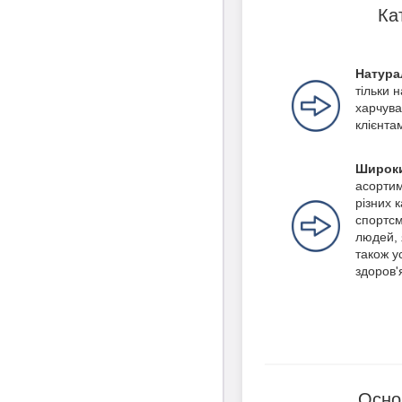
Ка
Натура
тільки 
харчува
клієнта
Широки
асортим
різних 
спортсм
людей, 
також ус
здоров'
Осно