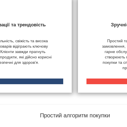
вації та трендовість
Зручні
ьність, свіжість та висока
Простий т
товарів відіграють ключову
замовлення, 
 Клієнти завжди прагнуть
гарне обслу
продукти, які дійсно корисні
створюють 
безпечні для здоров'я.
покупки та 
пр
Простий алгоритм покупки