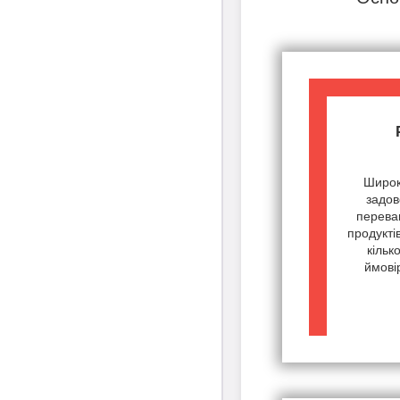
Широк
задов
переваг
продукті
кільк
ймові