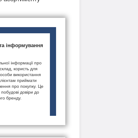
 та інформування
ьної інформації про
 склад, користь для
пособи використання
клієнтам приймати
шення про покупку. Це
 побудові довіри до
го бренду.