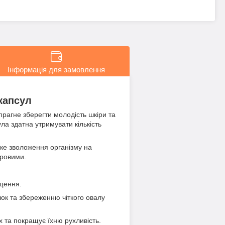
Інформація для замовлення
 капсул
прагне зберегти молодість шкіри та
ла здатна утримувати кількість
оке зволоження організму на
оровими.
ущення.
ок та збереженню чіткого овалу
х та покращує їхню рухливість.