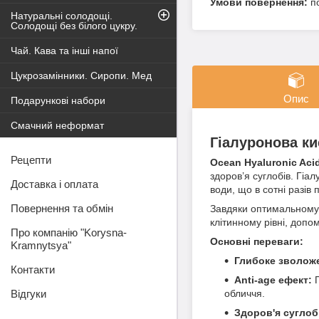
п
Натуральні солодощі.
Солодощі без білого цукру.
Чай. Кава та інші напої
Цукрозамінники. Сиропи. Мед
Опис
Подарункові набори
Смачний неформат
Гіалуронова ки
Рецепти
Ocean Hyaluronic Aci
здоров’я суглобів. Гіа
Доставка і оплата
води, що в сотні разів 
Повернення та обмін
Завдяки оптимальному 
клітинному рівні, доп
Про компанію "Korysna-
Основні переваги:
Kramnytsya"
Глибоке зволож
Контакти
Anti-age ефект:
П
Відгуки
обличчя.
Здоров'я суглоб