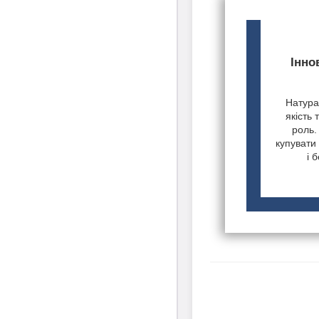
Інно
Натурал
якість 
роль.
купувати 
і 