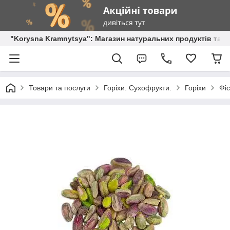
"Korysna Kramnytsya": Магазин натуральних продуктів та о
Товари та послуги
Горіхи. Сухофрукти.
Горіхи
Фі