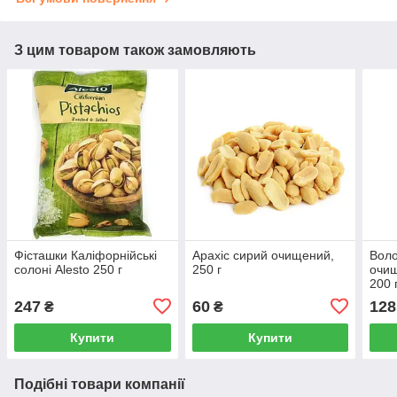
З цим товаром також замовляють
Фісташки Каліфорнійські
Арахіс сирий очищений,
Воло
солоні Alesto 250 г
250 г
очищ
200 
247
60
128
₴
₴
Купити
Купити
Подібні товари компанії