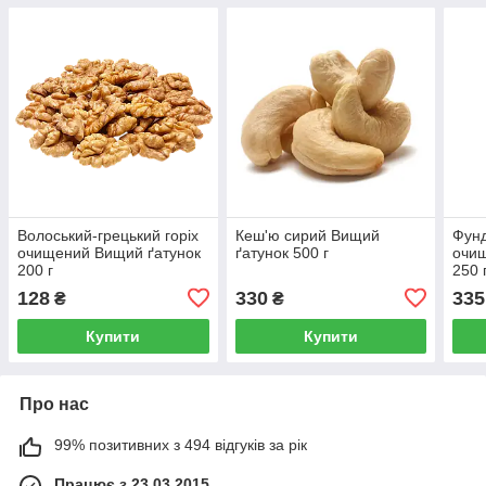
Волоський-грецький горіх
Кеш'ю сирий Вищий
Фун
очищений Вищий ґатунок
ґатунок 500 г
очищ
200 г
250 
128
330
335
₴
₴
Купити
Купити
Про нас
99% позитивних з 494 відгуків за рік
Працює з 23.03.2015