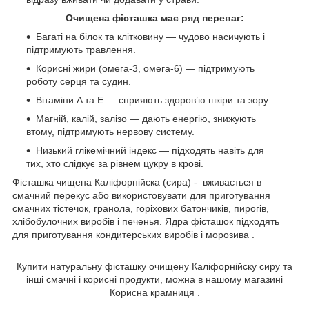
Очищена фісташка має ряд переваг:
Багаті на білок та клітковину — чудово насичують і
підтримують травлення.
Корисні жири (омега-3, омега-6) — підтримують
роботу серця та судин.
Вітаміни A та E — сприяють здоров’ю шкіри та зору.
Магній, калій, залізо — дають енергію, знижують
втому, підтримують нервову систему.
Низький глікемічний індекс — підходять навіть для
тих, хто слідкує за рівнем цукру в крові.
Фісташка чищена Каліфорнійска (сира) - вживається в
смачний перекус або використовувати для приготування
смачних тістечок, гранола, горіхових батончиків, пирогів,
хлібобулочних виробів і печенья. Ядра фісташок підходять
для приготування кондитерських виробів і морозива .
Купити натуральну фісташку очищену Каліфорнійску сиру та
інші смачні і корисні продукти, можна в нашому магазині
Корисна крамниця .