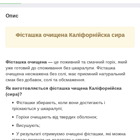
Опис
Фісташка очищена Каліфорнійска сира
Фісташка очищена —
це поживний та смачний горіх, який
уже готовий до споживання без шкаралупи. Фісташка
очищена несмажена без солі, має приємний натуральний
смак без добавок, солі та обсмаження.
Як виготовляється фісташка чищена Каліфорнійска
(сира)?
Фісташки збирають, коли вони достигають і
тріскаються у шкаралупі;
Горіхи очищають від твердих оболонок;
Висушують;
У результаті отримуємо очищені фісташки, які можна
відразу вживати чи додавати у страви.