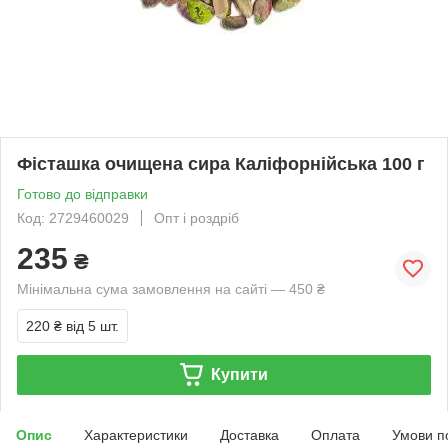
Фісташка очищена сира Каліфорнійська 100 г
Готово до відправки
Код: 2729460029
Опт і роздріб
235
₴
Мінімальна сума замовлення на сайті — 450 ₴
220 ₴
від 5 шт.
Купити
Опис
Характеристики
Доставка
Оплата
Умови п