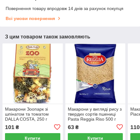
Повернення товару впродовж 14 днів за рахунок покупця
Всі умови повернення
З цим товаром також замовляють
Макарони Зоопарк зі
Макарони у вигляді рису з
Мака
шпінатом та томатом
твердих сортів пшениці
Piace
DALLA COSTA, 250 г
Pasta Reggia Riso 500 г
101
63
110
₴
₴
Купити
Купити