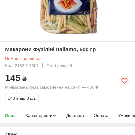
Макарони Фузіліні Italiamo, 500 гр
Немає в наявності
Код: 2163917301
Опт і роздріб
145
₴
Мінімальна сума замовлення на сайті — 450 ₴
140 ₴
від 3 шт.
Опис
Характеристики
Доставка
Оплата
Умови п
Опис