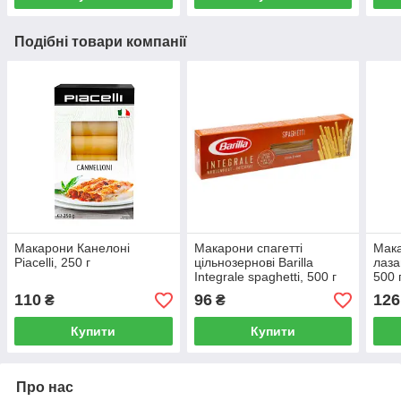
Подібні товари компанії
Макарони Канелоні
Макарони спагетті
Мака
Piacelli, 250 г
цільнозернові Barilla
лаза
Integrale spaghetti, 500 г
500 
110
96
126
₴
₴
Купити
Купити
Про нас