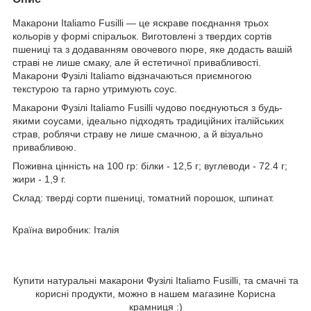
Макарони Italiamo Fusilli — це яскраве поєднання трьох
кольорів у формі спіральок. Виготовлені з твердих сортів
пшениці та з додаванням овочевого пюре, яке додасть вашій
страві не лише смаку, але й естетичної привабливості.
Макарони Фузілі Italiamo відзначаються приємногою
текстурою та гарно утримують соус.
Макарони Фузілі Italiamo Fusilli чудово поєднуються з будь-
якими соусами, ідеально підходять традиційних італійських
страв, роблячи страву не лише смачною, а й візуально
привабливою.
Поживна цінність на 100 гр: білки - 12,5 г; вуглеводи - 72.4 г;
жири - 1,9 г.
Склад: тверді сорти пшениці, томатний порошок, шпинат.
Країна виробник: Італія
Купити натуральні макарони Фузілі Italiamo Fusilli, та смачні та
корисні продукти, можно в нашем магазине Корисна
крамниця :)