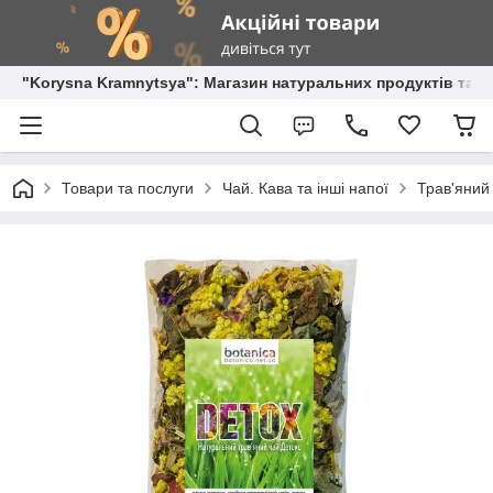
"Korysna Kramnytsya": Магазин натуральних продуктів та о
Товари та послуги
Чай. Кава та інші напої
Трав'яний 