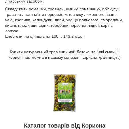
лікарським засобом.
Склад: квіти ромашки, троянди, цмину, соняшнику, гібіскусу;
трава та листя м’яти перцевої, котовнику лимонного, іван-
чаю, кропиви, календули, липи, хвощу польового, смородини,
вишні; плоди шипшини, горобини червоноплідної; корінь
лопуха.
Енергетична цінність на 100 г: 143,2 кКал.
Купити натуральний трав'яний чай Детокс, та інші смачні і
корисні чаї, можна в нашому магазині Корисна крамниця :)
Каталог товарів від Корисна