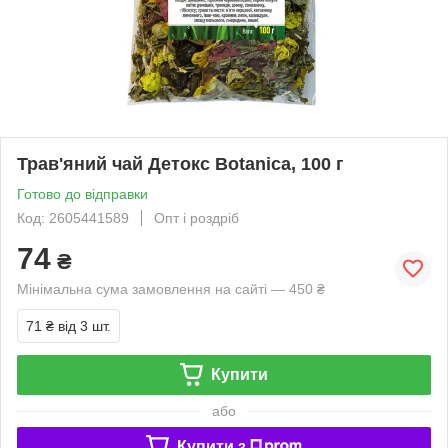
Трав'яний чай Детокс Botanica, 100 г
Готово до відправки
Код: 2605441589
Опт і роздріб
74
₴
Мінімальна сума замовлення на сайті — 450 ₴
71 ₴
від 3 шт.
Купити
або
Купити з