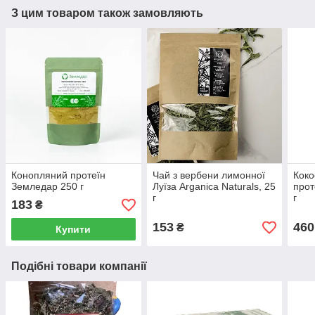
З цим товаром також замовляють
Конопляний протеїн
Чай з вербени лимонної
Коко
Земледар 250 г
Луїза Arganica Naturals, 25
прот
г
г
183
₴
153
460
₴
Купити
Подібні товари компанії