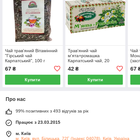
Чай трав'яний Вітамінний
Трав'яний чай
Чай 
"Гірський чай
м'ята+ромашка
Мона
Карпатський", 100 г
Карпатський чай, 20
(зас
пакетів
чай 
67
42
67
₴
₴
Купити
Купити
Про нас
99% позитивних з 493 відгуків за рік
Працює з 23.03.2015
м. Київ
м. Київ, вул. Білицька, 72Г (Індекс 04078), Київ, Україна