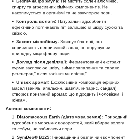
Безпечна формула:
Не містить солей алюмінію,
спирту та агресивних хімічних компонентів. Не
накопичується в організмі та не закупорює пори.
Контроль вологи:
Натуральні адсорбенти
ефективно поглинають піт, залишаючи шкіру сухою та
свіжою.
Захист мікробіому:
Знищує бактерії, що
спричиняють неприємний запах, не порушуючи
природну мікрофлору шкіри.
Догляд після депіляції:
Ферментований екстракт
хурми заспокоює шкіру, знімає запалення та сприяє
регенерації після гоління чи епіляції.
Unisex аромат:
Ексклюзивна композиція ефірних
масел (ваніль, апельсин, шавлія, кипарис, сандал)
створює приємний аромат, що підходить і чоловікам, і
жінкам.
Активні компоненти:
Diatomaceous Earth (діатомова земля):
Природний
адсорбент з морських водоростей, який вбирає вологу
та себум, не забиваючи пори.
SymDeo® B125:
Інноваційний безпечний компонент,