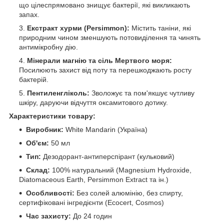
що цілеспрямовано знищує бактерії, які викликають
запах.
Екстракт хурми (Persimmon):
Містить таніни, які
природним чином зменшують потовиділення та чинять
антимікробну дію.
Мінерали магнію та сіль Мертвого моря:
Посилюють захист від поту та перешкоджають росту
бактерій.
Пентиленгліколь:
Зволожує та пом'якшує чутливу
шкіру, даруючи відчуття оксамитового дотику.
Характеристики товару:
Виробник:
White Mandarin (Україна)
Об'єм:
50 мл
Тип:
Дезодорант-антиперспірант (кульковий)
Склад:
100% натуральний (Magnesium Hydroxide,
Diatomaceous Earth, Persimmon Extract та ін.)
Особливості:
Без солей алюмінію, без спирту,
сертифіковані інгредієнти (Ecocert, Cosmos)
Час захисту:
До 24 годин