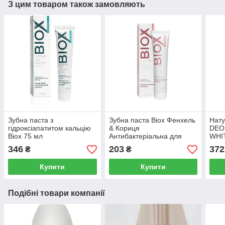
З цим товаром також замовляють
Зубна паста з
Зубна паста Biox Фенхель
Нату
гідроксіапатитом кальцію
& Кориця
DEO
Biox 75 мл
Антибактеріальна для
WHI
ясен Choice 75 мл 75 мл
346
203
372
₴
₴
Купити
Купити
Подібні товари компанії