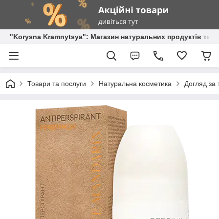
"Korysna Kramnytsya": Магазин натуральних продуктів та о
Товари та послуги
Натуральна косметика
Догляд за 