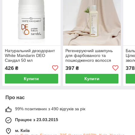
Натуральний дезодорант
Регенеруючий шампунь
Баль
White Mandarin DEO
для фарбованого та
Цілю
Сандал 50 мл
пошкодженого волосся
звол
White Mandarin 250 мл
воло
426
397
378
₴
₴
Купити
Купити
Про нас
99% позитивних з 490 відгуків за рік
Працює з 23.03.2015
м. Київ