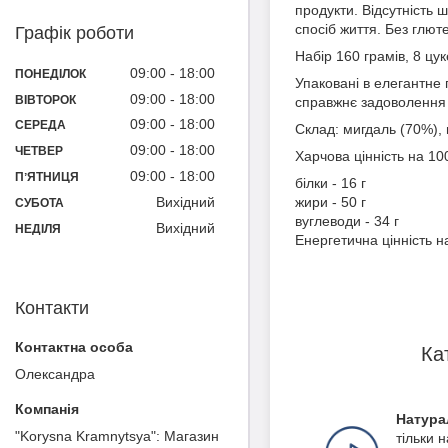
продукти. Відсутність 
спосіб життя. Без глют
Графік роботи
Набір 160 грамів, 8 цук
09:00
18:00
ПОНЕДІЛОК
Упаковані в елегантне
09:00
18:00
ВІВТОРОК
справжнє задоволення 
09:00
18:00
СЕРЕДА
Склад: мигдаль (70%), 
09:00
18:00
ЧЕТВЕР
Харчова цінність на 100
09:00
18:00
ПʼЯТНИЦЯ
білки - 16 г
Вихідний
жири - 50 г
СУБОТА
вуглеводи - 34 г
Вихідний
НЕДІЛЯ
Енергетична цінність на
Контакти
Ка
Олександра
Натура
"Korysna Kramnytsya": Магазин
тільки 