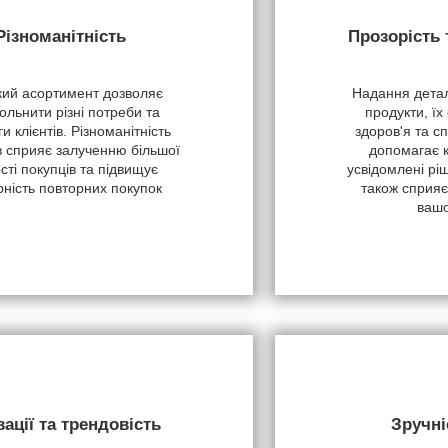
Різноманітність
Прозорість
ий асортимент дозволяє
Надання детал
ольнити різні потреби та
продукти, їх
и клієнтів. Різноманітність
здоров'я та с
в сприяє залученню більшої
допомагає 
ості покупців та підвищує
усвідомлені рі
рність повторних покупок
також сприяє
вашо
вації та трендовість
Зручні