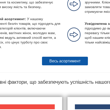
ння та косметику, що забезпечує
зручними. Клієн
м високу якість та безпеку
.
замовляти това
отримуючи якіс
й асортимент:
У нашому
енті безліч товарів, що підходять для
Усвідомлена з
категорій клієнтів, включаючи
підходимо до в
енів, вагітних жінок, молодих мам,
перевагу тільки
які ведуть активний спосіб життя, а
щоб нашим кліє
іх, хто цінує турботу про своє
тільки найсвіжі
я.
Весь асортимент
вні фактори, що забезпечують успішність нашог