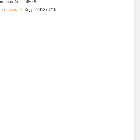
я на сайті — 450 ₴
 і в роздріб
Код:
2231278215