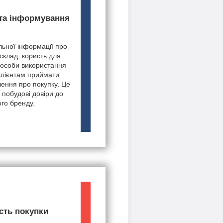
 та інформування
ьної інформації про
 склад, користь для
пособи використання
клієнтам приймати
шення про покупку. Це
 побудові довіри до
го бренду.
сть покупки