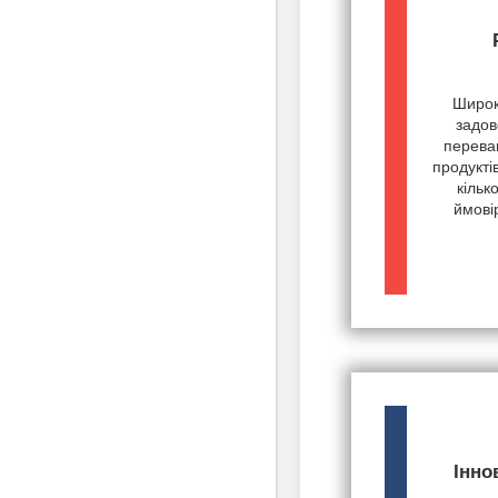
Широк
задов
переваг
продукті
кільк
ймові
Інно