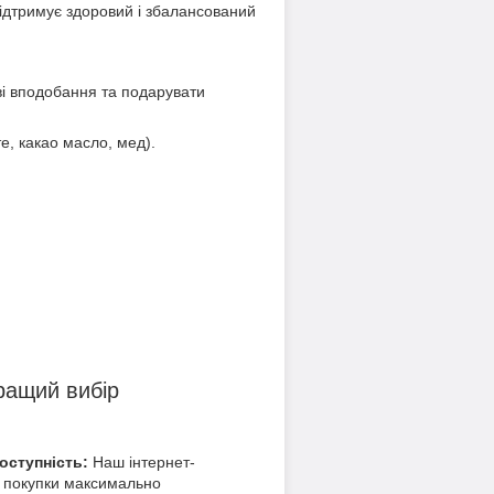
 підтримує здоровий і збалансований
ві вподобання та подарувати
е, какао масло, мед).
ращий вибір
доступність:
Наш інтернет-
 покупки максимально