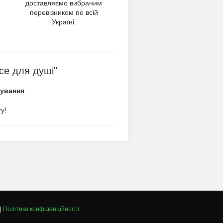
доставляємо вибраним
перевізником по всій
Україні.
се для душі"
вування
у!
|
Політика конфіденційності