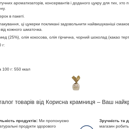
штучних ароматизаторів, консервантів і доданого цукру для тих, хто
ену.
ерок в пакеті.
 пакування, ці цукерки покликані задовольнити найвишуканіші смако
від кожного шматочка.
мед (25%), олія кокосова, олія гірчична, чорний шоколад (какао терт
 г:
 100 г: 550 ккал
талог товарів від Корисна крамниця – Ваш найк
льність продуктів:
Ми пропонуємо
Зручність та 
натуральні продукти здорового
магазин робить