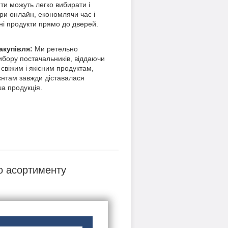
ти можуть легко вибирати і
ри онлайн, економлячи час і
ні продукти прямо до дверей.
акупівля:
Ми ретельно
ибору постачальників, віддаючи
 свіжим і якісним продуктам,
нтам завжди діставалася
ша продукція.
о асортименту