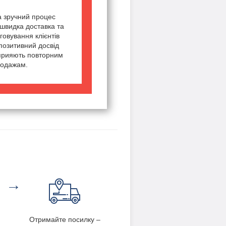
а зручний процес
швидка доставка та
говування клієнтів
позитивний досвід
сприяють повторним
одажам.
→
Отримайте посилку –