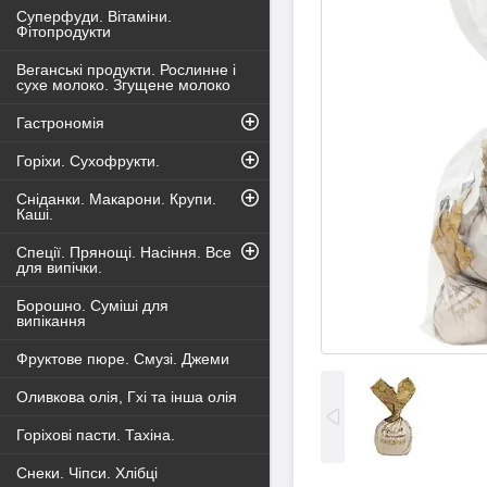
Суперфуди. Вітаміни.
Фітопродукти
Веганські продукти. Рослинне і
сухе молоко. Згущене молоко
Гастрономія
Горіхи. Сухофрукти.
Сніданки. Макарони. Крупи.
Каші.
Спеції. Прянощі. Насіння. Все
для випічки.
Борошно. Суміші для
випікання
Фруктове пюре. Смузі. Джеми
Оливкова олія, Гхі та інша олія
Горіхові пасти. Тахіна.
Снеки. Чіпси. Хлібці