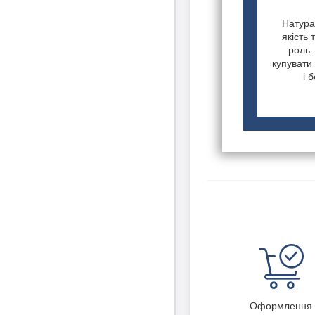
Натурал
якість 
роль.
купувати 
і 
Оформлення