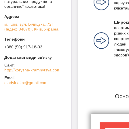
натуральних продуктів та
харчува
органічної косметики!
клієнта
Широки
м. Київ, вул. Білицька, 72Г
асортим
(Індекс 04078), Київ, Україна
різних 
спортсм
людей, 
+380 (50) 917-18-03
також ус
здоров'
http://korysna-kramnytsya.com
diadyk.alex@gmail.com
Осно