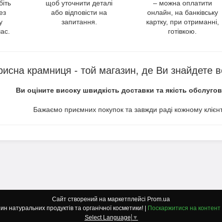
біть
щоб уточнити деталі
– можна оплатити
ез
або відповісти на
онлайн, на банківську
у
запитання.
картку, при отриманні,
ас.
готівкою.
рисна крамниця - той магазин, де Ви знайдете в
Ви оціните високу швидкість доставки та якість обслуго
Бажаємо приємних покупок та завжди раді кожному клієнт
Сайт створений на маркетплейсі
Prom.ua
"Korysna Kramnytsya": Магазин натуральних продуктів та органічної косметики! |
Поскаржитися на контент
Select Language
▼