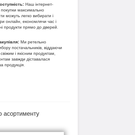
доступність:
Наш інтернет-
 покупки максимально
ти можуть легко вибирати і
ри онлайн, економлячи час і
ні продукти прямо до дверей.
акупівля:
Ми ретельно
ибору постачальників, віддаючи
 свіжим і якісним продуктам,
нтам завжди діставалася
ша продукція.
о асортименту