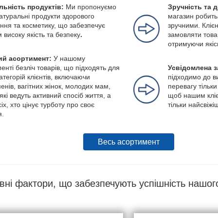
льність продуктів:
Ми пропонуємо
Зручність та 
натуральні продукти здорового
магазин робить
ння та косметику, що забезпечує
зручними. Клієн
м високу якість та безпеку
.
замовляти това
отримуючи якіс
й асортимент:
У нашому
енті безліч товарів, що підходять для
Усвідомлена з
категорій клієнтів, включаючи
підходимо до в
енів, вагітних жінок, молодих мам,
перевагу тільки
які ведуть активний спосіб життя, а
щоб нашим кліє
іх, хто цінує турботу про своє
тільки найсвіжі
я.
Весь асортимент
вні фактори, що забезпечують успішність нашог