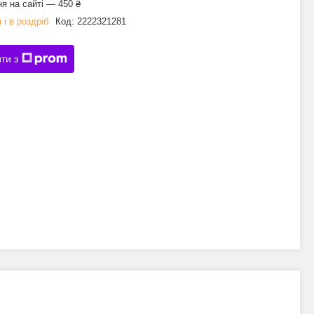
я на сайті — 450 ₴
 і в роздріб
Код:
2222321281
ти з