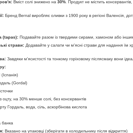
ров'я:
Вміст солі знижено на
30%
. Продукт не містить консервантів
ї:
Бренд Bernal виробляє оливки з 1900 року в регіоні Валенсія, 
 (tapas):
Подавайте разом із твердими сирами, хамоном або іншим
ькі страви:
Додавайте у салати чи м'ясні страви для надання їм хр
ва:
Завдяки м'ясистості та тонкому горіховому післясмаку вони ідеа
ру:
 (Іспанія)
даль (Gordal)
істочки
 оцту, на 30% менше солі, без консервантів
ту Гордаль, вода, сіль, аскорбінова кислота
 банка
я:
Вказано на упаковці (зберігати в холодильнику після відкриття)