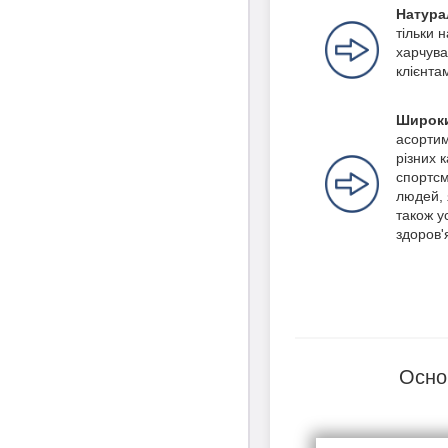
Натура
тільки 
харчува
клієнта
Широки
асортим
різних 
спортсм
людей, 
також ус
здоров'
Осно