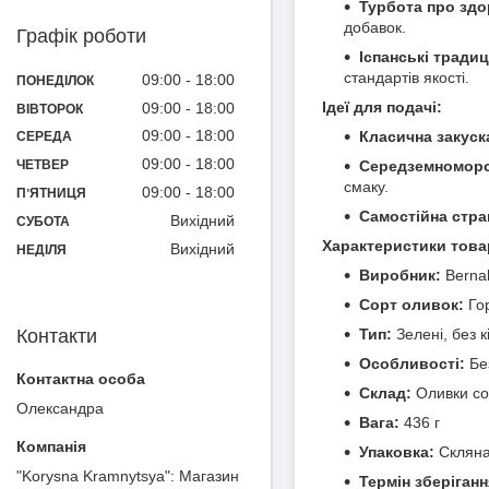
Турбота про здо
добавок.
Графік роботи
Іспанські традиці
стандартів якості.
09:00
18:00
ПОНЕДІЛОК
Ідеї для подачі:
09:00
18:00
ВІВТОРОК
09:00
18:00
Класична закуска
СЕРЕДА
09:00
18:00
Середземноморс
ЧЕТВЕР
смаку.
09:00
18:00
ПʼЯТНИЦЯ
Самостійна стра
Вихідний
СУБОТА
Характеристики това
Вихідний
НЕДІЛЯ
Виробник:
Bernal
Сорт оливок:
Гор
Контакти
Тип:
Зелені, без к
Особливості:
Без
Склад:
Оливки сор
Олександра
Вага:
436 г
Упаковка:
Скляна
"Korysna Kramnytsya": Магазин
Термін зберіганн