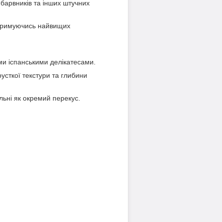
, барвників та інших штучних
дотримуючись найвищих
и іспанськими делікатесами.
усткої текстури та глибини
льні як окремий перекус.