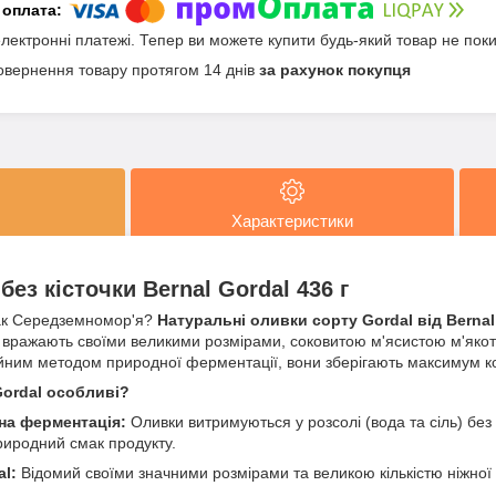
електронні платежі. Тепер ви можете купити будь-який товар не пок
овернення товару протягом 14 днів
за рахунок покупця
Характеристики
без кісточки Bernal Gordal 436 г
ак Середземномор'я?
Натуральні оливки сорту Gordal від Bernal
ки вражають своїми великими розмірами, соковитою м'ясистою м'яко
ійним методом природної ферментації, вони зберігають максимум кор
Gordal особливі?
на ферментація:
Оливки витримуються у розсолі (вода та сіль) без
риродний смак продукту.
al:
Відомий своїми значними розмірами та великою кількістю ніжної м