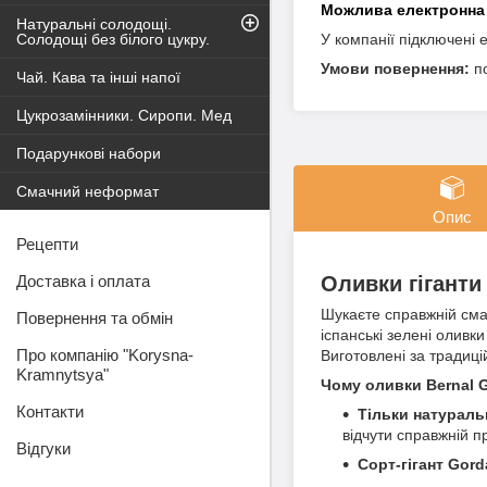
Натуральні солодощі.
Солодощі без білого цукру.
У компанії підключені 
п
Чай. Кава та інші напої
Цукрозамінники. Сиропи. Мед
Подарункові набори
Смачний неформат
Опис
Рецепти
Оливки гіганти 
Доставка і оплата
Шукаєте справжній см
Повернення та обмін
іспанські зелені олив
Про компанію "Korysna-
Виготовлені за традиц
Kramnytsya"
Чому оливки Bernal 
Контакти
Тільки натураль
відчути справжній п
Відгуки
Сорт-гігант Gord