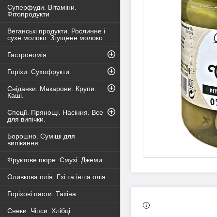
Суперфуди. Вітаміни.
Фітопродукти
Веганські продукти. Рослинне і
сухе молоко. Згущене молоко
Гастрономія
Горіхи. Сухофрукти.
Сніданки. Макарони. Крупи.
Каші.
Спеції. Прянощі. Насіння. Все
для випічки.
Борошно. Суміші для
випікання
Фруктове пюре. Смузі. Джеми
Оливкова олія, Гхі та інша олія
Горіхові пасти. Тахіна.
Снеки. Чіпси. Хлібці