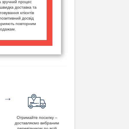
а зручний процес
швидка доставка та
говування клієнтів
позитивний досвід
сприяють повторним
одажам.
→
Отримайте посилку –
доставляємо вибраним
перевізником по всій