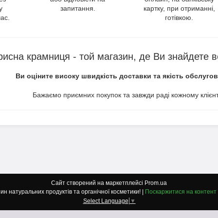
у
запитання.
картку, при отриманні,
ас.
готівкою.
рисна крамниця - той магазин, де Ви знайдете в
Ви оціните високу швидкість доставки та якість обслуго
Бажаємо приємних покупок та завжди раді кожному клієнт
Сайт створений на маркетплейсі
Prom.ua
"Korysna Kramnytsya": Магазин натуральних продуктів та органічної косметики! |
Поскаржитися на контент
Select Language
▼