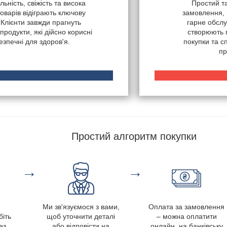
ьність, свіжість та висока
Простий т
товарів відіграють ключову
замовлення, 
 Клієнти завжди прагнуть
гарне обслу
продукти, які дійсно корисні
створюють 
безпечні для здоров'я.
покупки та 
пр
Простий алгоритм покупки
→
→
Ми зв'язуємося з вами,
Оплата за замовлення
біть
щоб уточнити деталі
– можна оплатити
ез
або відповісти на
онлайн, на банківську