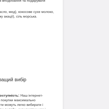
ві вподобання та подарувати
асло, мед), кокосове сухе молоко,
у акації), сіль морська.
ращий вибір
доступність:
Наш інтернет-
 покупки максимально
ти можуть легко вибирати і