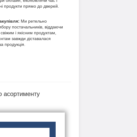
ри онлайн, економлячи час і
ні продукти прямо до дверей.
акупівля:
Ми ретельно
ибору постачальників, віддаючи
 свіжим і якісним продуктам,
нтам завжди діставалася
ша продукція.
о асортименту