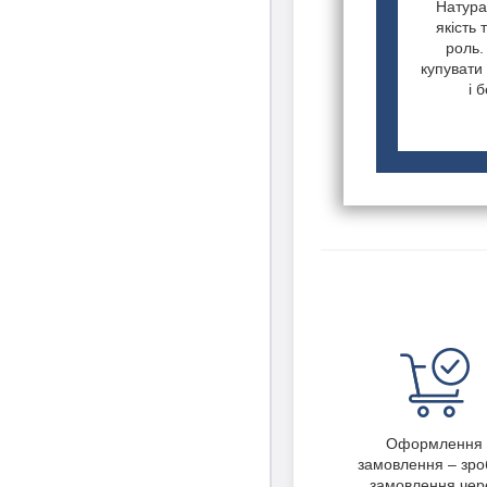
Натурал
якість 
роль.
купувати 
і 
Оформлення
замовлення – зро
замовлення чер