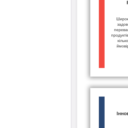
Широк
задов
переваг
продукті
кільк
ймові
Інно