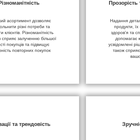
Різноманітність
Прозорість
ий асортимент дозволяє
Надання детал
ольнити різні потреби та
продукти, їх
и клієнтів. Різноманітність
здоров'я та с
в сприяє залученню більшої
допомагає 
ості покупців та підвищує
усвідомлені рі
рність повторних покупок
також сприяє
вашо
вації та трендовість
Зручні