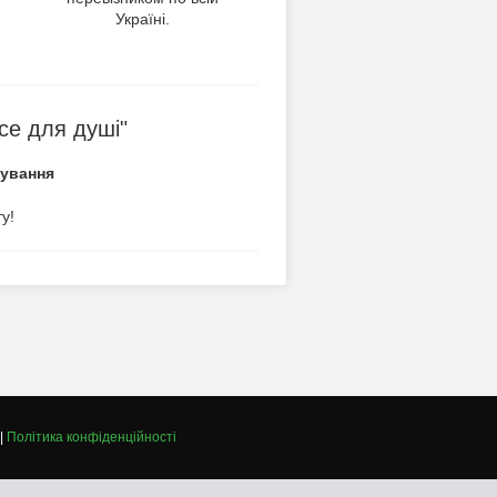
Україні.
се для душі"
вування
у!
|
Політика конфіденційності