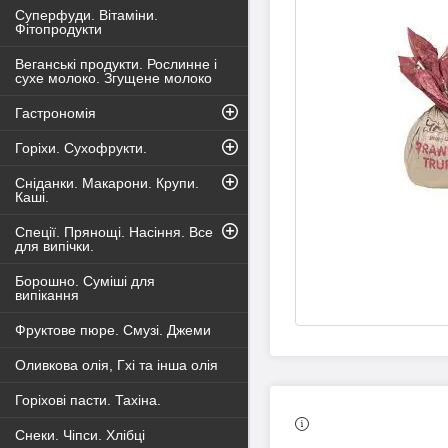
Суперфуди. Вітаміни.
Фітопродукти
Веганські продукти. Рослинне і
сухе молоко. Згущене молоко
Гастрономія
Горіхи. Сухофрукти.
Сніданки. Макарони. Крупи.
Каші.
Спеції. Прянощі. Насіння. Все
для випічки.
Борошно. Суміші для
випікання
Фруктове пюре. Смузі. Джеми
Оливкова олія, Гхі та інша олія
Горіхові пасти. Тахіна.
Снеки. Чіпси. Хлібці