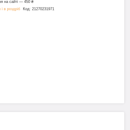
я на сайті — 450 ₴
 і в роздріб
Код:
21270231971