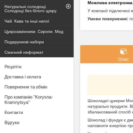
Натуральні солодощі.
Солодощі без білого цукру.
У компанії підключені 
п
Чай. Кава та інші напої
Цукрозамінники. Сиропи. Мед
Подарункові набори
Смачний неформат
Опис
Рецепти
Доставка і оплата
Повернення та обмін
Про компанію "Korysna-
Шоколадні цукерки Mon
Kramnytsya"
натуральні продукти. В
збалансований спосіб ж
Контакти
Шоколад і фундук є дж
Відгуки
наповнити енергією пр