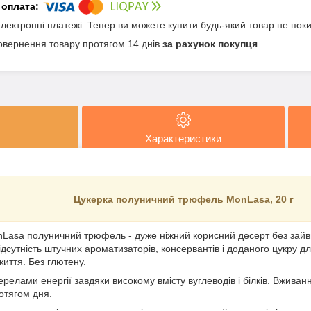
електронні платежі. Тепер ви можете купити будь-який товар не пок
овернення товару протягом 14 днів
за рахунок покупця
Характеристики
Цукерка полуничний трюфель MonLasa, 20 г
Lasa полуничний трюфель - дуже ніжний корисний десерт без зайвих
ідсутність штучних ароматизаторів, консервантів і доданого цукру дл
иття. Без глютену.
ерелами енергії завдяки високому вмісту вуглеводів і білків. Вжив
отягом дня.