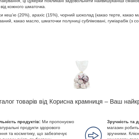
 пакування, ці цукерки покликані задовольнити найвишуканіші смако
від кожного шматочка.
хи кеш’ю (20%), арахіс (15%), чорний шоколад (какао терте, какао м
аний, какао масло, шматочки полуниці сублімовані, гуміарабік (з сок
талог товарів від Корисна крамниця – Ваш найк
льність продуктів:
Ми пропонуємо
Зручність та 
натуральні продукти здорового
магазин робить
ння та косметику, що забезпечує
зручними. Клієн