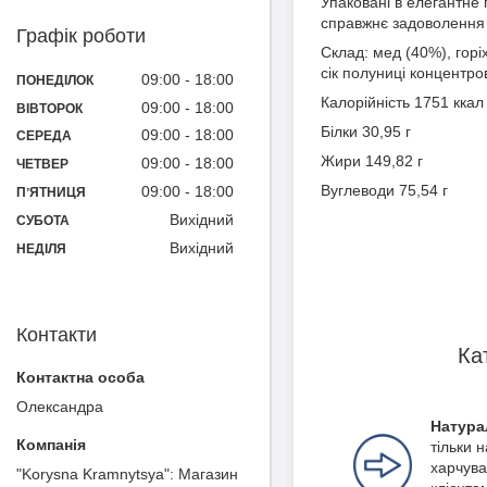
Упаковані в елегантне
справжнє задоволення 
Графік роботи
Склад: мед (40%), горі
сік полуниці концентров
09:00
18:00
ПОНЕДІЛОК
Калорійність 1751 ккал
09:00
18:00
ВІВТОРОК
Білки 30,95 г
09:00
18:00
СЕРЕДА
Жири 149,82 г
09:00
18:00
ЧЕТВЕР
Вуглеводи 75,54 г
09:00
18:00
ПʼЯТНИЦЯ
Вихідний
СУБОТА
Вихідний
НЕДІЛЯ
Контакти
Ка
Олександра
Натура
тільки 
харчува
"Korysna Kramnytsya": Магазин