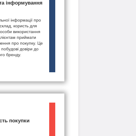
 та інформування
ьної інформації про
 склад, користь для
пособи використання
клієнтам приймати
шення про покупку. Це
 побудові довіри до
го бренду.
сть покупки