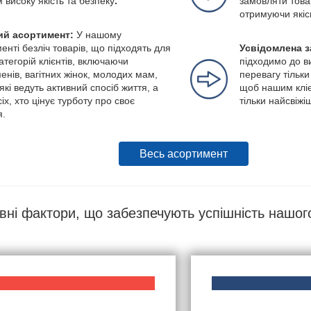
м високу якість та безпеку
.
замовляти това
отримуючи якіс
й асортимент:
У нашому
енті безліч товарів, що підходять для
Усвідомлена з
категорій клієнтів, включаючи
підходимо до в
енів, вагітних жінок, молодих мам,
перевагу тільки
які ведуть активний спосіб життя, а
щоб нашим кліє
іх, хто цінує турботу про своє
тільки найсвіжі
я.
Весь асортимент
вні фактори, що забезпечують успішність нашог