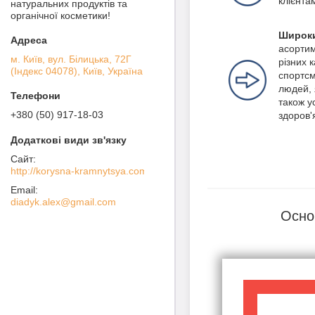
клієнта
натуральних продуктів та
органічної косметики!
Широки
асортим
м. Київ, вул. Білицька, 72Г
різних 
(Індекс 04078), Київ, Україна
спортсм
людей, 
також ус
+380 (50) 917-18-03
здоров'
http://korysna-kramnytsya.com
diadyk.alex@gmail.com
Осно