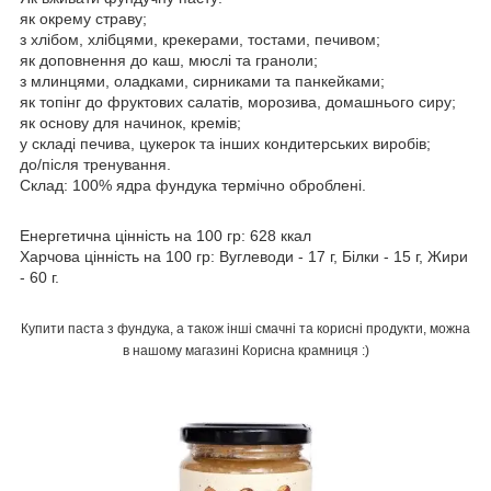
як окрему страву;
з хлібом, хлібцями, крекерами, тостами, печивом;
як доповнення до каш, мюслі та граноли;
з млинцями, оладками, сирниками та панкейками;
як топінг до фруктових салатів, морозива, домашнього сиру;
як основу для начинок, кремів;
у складі печива, цукерок та інших кондитерських виробів;
до/після тренування.
Склад: 100% ядра фундука термічно оброблені.
Енергетична цінність на 100 гр: 628 ккал
Харчова цінність на 100 гр: Вуглеводи - 17 г, Білки - 15 г, Жири
- 60 г.
Купити паста з фундука, а також інші смачні та корисні продукти, можна
в нашому магазині Корисна крамниця :)