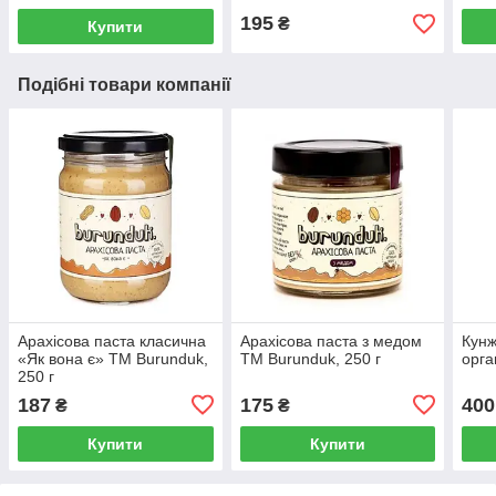
195
₴
Купити
Подібні товари компанії
Арахісова паста класична
Арахісова паста з медом
Кунж
«Як вона є» TM Burunduk,
ТМ Burunduk, 250 г
орга
250 г
187
175
400
₴
₴
Купити
Купити