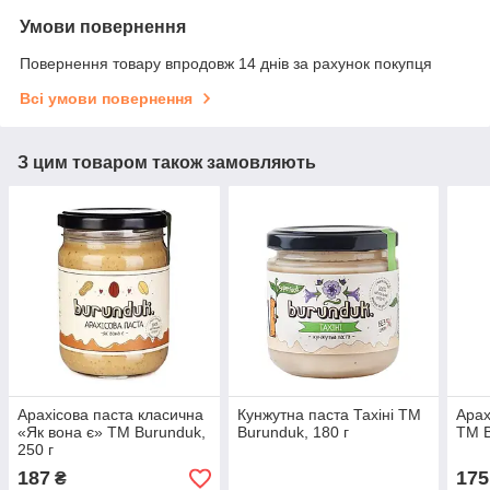
Умови повернення
Повернення товару впродовж 14 днів за рахунок покупця
Всі умови повернення
З цим товаром також замовляють
Арахісова паста класична
Кунжутна паста Тахіні ТМ
Арах
«Як вона є» TM Burunduk,
Burunduk, 180 г
ТМ B
250 г
187
175
₴