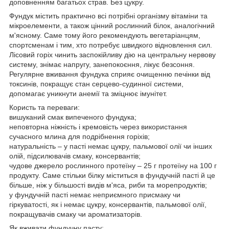
доповненням багатьох страв. Без цукру.
Фундук містить практично всі потрібні організму вітаміни та
мікроелементи, а також цінний рослинний білок, аналогічний
м'ясному. Саме тому його рекомендують вегетаріанцям,
спортсменам і тим, хто потребує швидкого відновлення сил.
Лісовий горіх чинить заспокійливу дію на центральну нервову
систему, знімає напругу, занепокоєння, лікує безсоння.
Регулярне вживання фундука сприяє очищенню печінки від
токсинів, покращує стан серцево-судинної системи,
допомагає уникнути анемії та зміцнює імунітет.
Користь та переваги:
вишуканий смак випеченого фундука;
неповторна ніжність і кремовість через використання
сучасного млина для подрібнення горіхів;
натуральність – у пасті немає цукру, пальмової олії чи інших
олій, підсилювачів смаку, консервантів;
чудове джерело рослинного протеїну – 25 г протеїну на 100 г
продукту. Саме стільки білку міститься в фундучній пасті й це
більше, ніж у більшості видів м'яса, риби та морепродуктів;
у фундучній пасті немає неприємного присмаку чи
гіркуватості, як і немає цукру, консервантів, пальмової олії,
покращувачів смаку чи ароматизаторів.
Як вживати фундучну пасту: