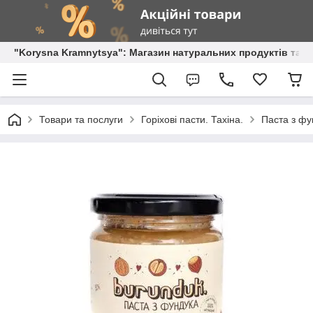
"Korysna Kramnytsya": Магазин натуральних продуктів та о
Товари та послуги
Горіхові пасти. Тахіна.
Паста з фу