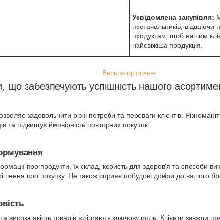
Усвідомлена закупівля:
М
постачальників, віддаючи п
продуктам, щоб нашим кліє
найсвіжіша продукція.
Весь асортимент
, що забезпечують успішність нашого асортиме
воляє задовольнити різні потреби та переваги клієнтів. Різноманіт
пців та підвищує ймовірність повторних покупок
формування
рмації про продукти, їх склад, користь для здоров'я та способи в
рішення про покупку. Це також сприяє побудові довіри до вашого бр
овість
 та висока якість товарів відіграють ключову роль. Клієнти завжди пр