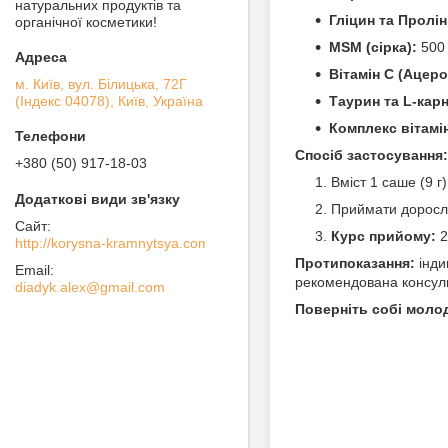
натуральних продуктів та
Гліцин та Пролін
органічної косметики!
MSM (сірка):
500 
Вітамін С (Ацеро
м. Київ, вул. Білицька, 72Г
(Індекс 04078), Київ, Україна
Таурин та L-карн
Комплекс вітамін
Спосіб застосування:
+380 (50) 917-18-03
Вміст 1 саше (9 г
Приймати дорос
Курс прийому:
2
http://korysna-kramnytsya.com
Протипоказання:
індив
рекомендована консуль
diadyk.alex@gmail.com
Поверніть собі молод