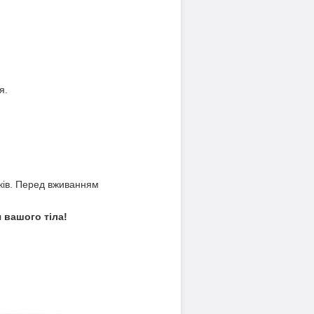
я.
років. Перед вживанням
 вашого тіла!