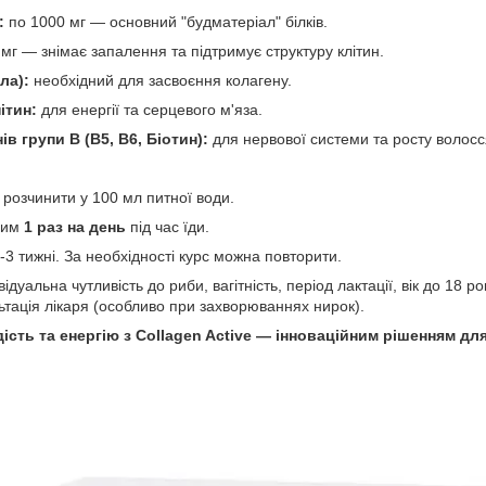
:
по 1000 мг — основний "будматеріал" білків.
мг — знімає запалення та підтримує структуру клітин.
ла):
необхідний для засвоєння колагену.
ітин:
для енергії та серцевого м'яза.
ів групи B (B5, B6, Біотин):
для нервової системи та росту волосс
) розчинити у 100 мл питної води.
лим
1 раз на день
під час їди.
-3 тижні. За необхідності курс можна повторити.
ідуальна чутливість до риби, вагітність, період лактації, вік до 18 
тація лікаря (особливо при захворюваннях нирок).
ість та енергію з Collagen Active — інноваційним рішенням для