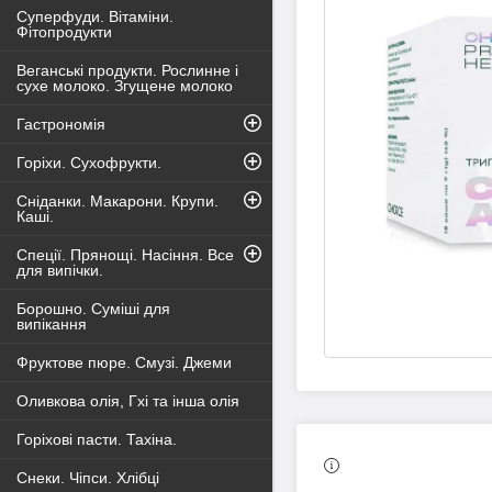
Суперфуди. Вітаміни.
Фітопродукти
Веганські продукти. Рослинне і
сухе молоко. Згущене молоко
Гастрономія
Горіхи. Сухофрукти.
Сніданки. Макарони. Крупи.
Каші.
Спеції. Прянощі. Насіння. Все
для випічки.
Борошно. Суміші для
випікання
Фруктове пюре. Смузі. Джеми
Оливкова олія, Гхі та інша олія
Горіхові пасти. Тахіна.
Снеки. Чіпси. Хлібці