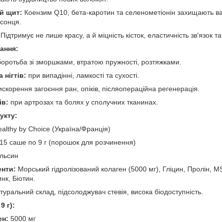
й щит:
Коензим Q10, бета-каротин та селенометіонін захищають ва
 сонця.
Підтримує не лише красу, а й міцність кісток, еластичність зв'язок т
ання:
оротьба зі зморшками, втратою пружності, розтяжками.
 нігтів:
при випадінні, ламкості та сухості.
скорення загоєння ран, опіків, післяопераційна регенерація.
ів:
при артрозах та болях у сполучних тканинах.
укту:
althy by Choice (Україна/Франція)
15 саше по 9 г (порошок для розчинення)
льсин
енти:
Морський гідролізований колаген (5000 мг), Гліцин, Пролін, M
нк, Біотин.
уральний склад, підсолоджувач стевія, висока біодоступність.
9 г):
ен:
5000 мг