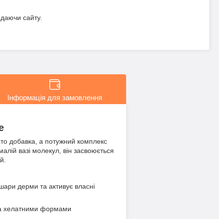
идаючи сайту.
Інформація для замовлення
е
сто добавка, а потужний комплекс
малій вазі молекул, він засвоюється
й.
шари дерми та активує власні
 та хелатними формами