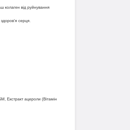
ш колаген від руйнування
а здоров'я серця.
SM, Екстракт ацероли (Вітамін