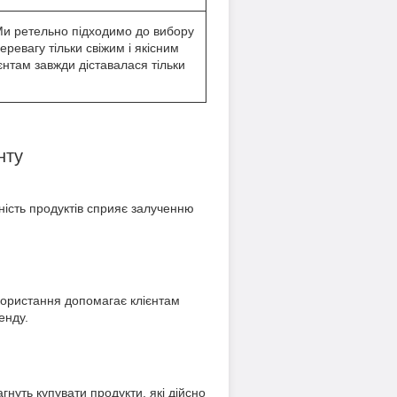
и ретельно підходимо до вибору
еревагу тільки свіжим і якісним
нтам завжди діставалася тільки
нту
ність продуктів сприяє залученню
икористання допомагає клієнтам
енду.
агнуть купувати продукти, які дійсно