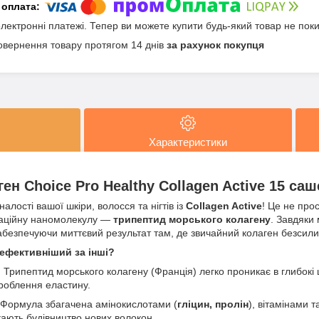
електронні платежі. Тепер ви можете купити будь-який товар не пок
овернення товару протягом 14 днів
за рахунок покупця
Характеристики
ен Choice Pro Healthy Collagen Active 15 саш
алості вашої шкіри, волосся та нігтів із
Collagen Active
! Це не про
оваційну наномолекулу —
трипептид морського колагену
. Завдяки 
абезпечуючи миттєвий результат там, де звичайний колаген безсили
 ефективніший за інші?
:
Трипептид морського колагену (Франція) легко проникає в глибокі 
роблення еластину.
Формула збагачена амінокислотами (
гліцин, пролін
), вітамінами
скають будівництво нових волокон.