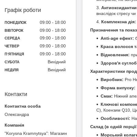
Антиоксидантни
Графік роботи
внаслідок стресу чи
Комплексна дія:
09:00
18:00
ПОНЕДІЛОК
Призначення та показ
09:00
18:00
ВІВТОРОК
09:00
18:00
Anti-age ефект:
б
СЕРЕДА
09:00
18:00
Краса волосся та
ЧЕТВЕР
09:00
18:00
ПʼЯТНИЦЯ
Відновлення:
при
Вихідний
СУБОТА
Здоров'я суглоб
Вихідний
НЕДІЛЯ
Характеристики прод
Виробник:
Pro He
Форма випуску:
Контакти
Смак:
Ніжний апе
Ключові компон
С), Коензим Q10, Ци
Олександра
Особливості:
Нат
Склад (в одній порції 
"Korysna Kramnytsya": Магазин
Морський колаг