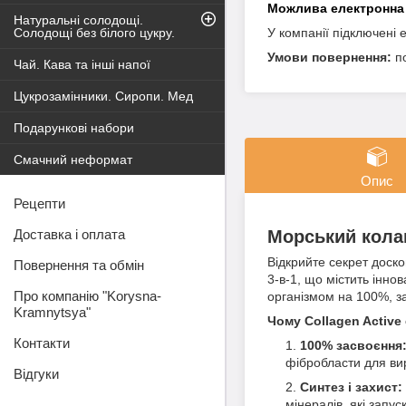
Натуральні солодощі.
Солодощі без білого цукру.
У компанії підключені 
п
Чай. Кава та інші напої
Цукрозамінники. Сиропи. Мед
Подарункові набори
Смачний неформат
Опис
Рецепти
Морський колаг
Доставка і оплата
Відкрийте секрет доскон
Повернення та обмін
3-в-1, що містить інн
Про компанію "Korysna-
організмом на 100%, з
Kramnytsya"
Чому Collagen Active
Контакти
100% засвоєння
фібробласти для ви
Відгуки
Синтез і захист:
мінералів, які запу