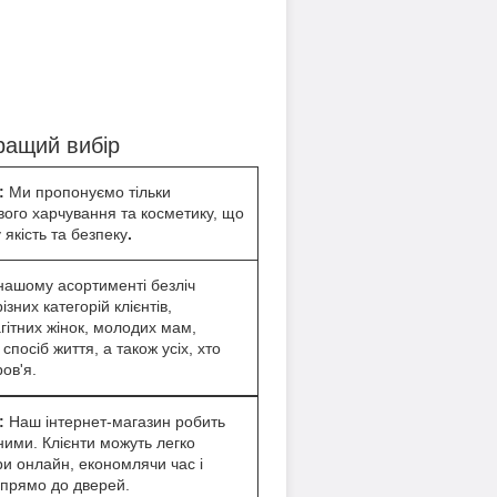
ращий вибір
:
Ми пропонуємо тільки
вого харчування та косметику, що
 якість та безпеку
.
нашому асортименті безліч
ізних категорій клієнтів,
гітних жінок, молодих мам,
спосіб життя, а також усіх, хто
ов'я.
ь:
Наш інтернет-магазин робить
ими. Клієнти можуть легко
ри онлайн, економлячи час і
 прямо до дверей.