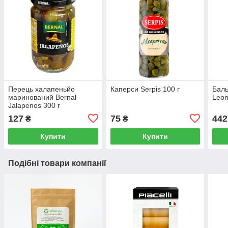
Перець халапеньйо
Каперси Serpis 100 г
Баль
маринований Bernal
Leon
Jalapenos 300 г
127
75
442
₴
₴
Купити
Купити
Подібні товари компанії