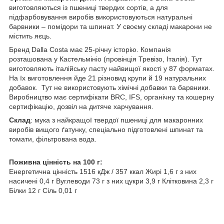
виготовляються із пшениці твердих сортів, а для
підфарбовування виробів використовуються натуральні
барвники – помідори та шпинат. У своєму складі макарони не
містить яєць.
Бренд Dalla Costa має 25-річну історію. Компанія
розташована у Кастельмініо (провінція Тревізо, Італія). Тут
виготовляють італійську пасту найвищої якості у 87 форматах.
На їх виготовлення йде 21 різновид крупи й 19 натуральних
добавок. Тут не використовують хімічні добавки та барвники.
Виробництво має сертифікати BRC, IFS, органічну та кошерну
сертифікацію, дозвіл на дитяче харчування.
Склад
: мука з найкращої твердої пшениці для макаронних
виробів вищого ґатунку, спеціально підготовлені шпинат та
томати, фільтрована вода.
Поживна цінність на 100 г:
Енергетична цінність 1516 кДж / 357 ккал Жирі 1,6 г з них
насичені 0,4 г Вуглеводи 73 г з них цукри 3,9 г Клітковина 2,3 г
Білки 12 г Сіль 0,01 г