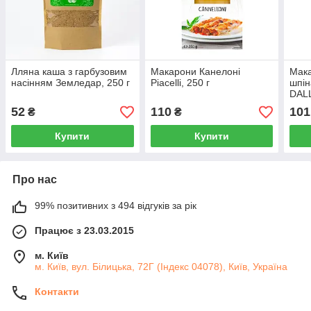
Лляна каша з гарбузовим
Макарони Канелоні
Мака
насінням Земледар, 250 г
Piacelli, 250 г
шпін
DALL
52
110
101
₴
₴
Купити
Купити
Про нас
99% позитивних з 494 відгуків за рік
Працює з 23.03.2015
м. Київ
м. Київ, вул. Білицька, 72Г (Індекс 04078), Київ, Україна
Контакти