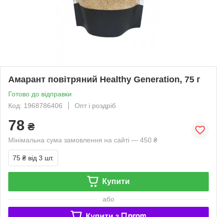
Амарант повітряний Healthy Generation, 75 г
Готово до відправки
Код: 1968786406
Опт і роздріб
78
₴
Мінімальна сума замовлення на сайті — 450 ₴
75 ₴
від 3 шт.
Купити
або
Купити з