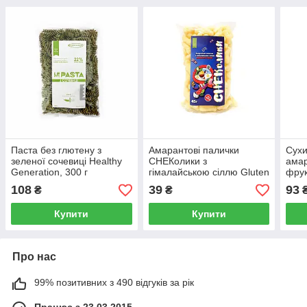
Паста без глютену з
Амарантові палички
Сухи
зеленої сочевиці Healthy
СНЕКолики з
амар
Generation, 300 г
гімалайською сіллю Gluten
фрук
Free, Healthy Generation,
Gene
108
39
93
₴
₴
45 г
140 
Купити
Купити
Про нас
99% позитивних з 490 відгуків за рік