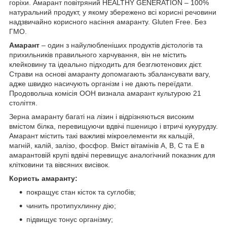
горіхи. Амарант повітряний HEALTHY GENERATION – 100%
натуральний продукт, у якому збережено всі корисні речовини
надзвичайно корисного насіння амаранту. Gluten Free. Без
ГМО.
Амарант
– один з найулюбленіших продуктів дієтологів та
прихильників правильного харчування, він не містить
клейковину та ідеально підходить для безглютенових дієт.
Страви на основі амаранту допомагають збалансувати вагу,
адже швидко насичують організм і не дають переїдати.
Продовольча комісія ООН визнала амарант культурою 21
століття.
Зерна амаранту багаті на лізин і відрізняються високим
вмістом білка, перевищуючи вдвічі пшеницю і втричі кукурудзу.
Амарант містить такі важливі мікроелементи як кальцій,
магній, калій, залізо, фосфор. Вміст вітамінів А, В, С та Е в
амарантовій крупі вдвічі перевищує аналогічний показник для
клітковини та вівсяних висівок.
Користь амаранту:
покращує стан кісток та суглобів;
чинить протипухлинну дію;
підвищує тонус організму;