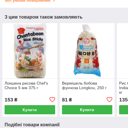
Всі умови повернення
З цим товаром також замовляють
Локшина рисова Chef's
Вермішель бобова
Рис 
Choice 5 мм 375 г
фунчоза Longkou, 250 г
Indi
кг
153
81
135
₴
₴
Купити
Купити
Подібні товари компанії