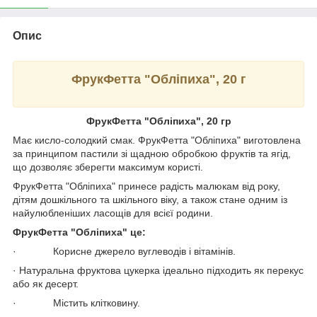
Опис
ФрукФетта "Обліпиха", 20 г
ФрукФетта "Обліпиха", 20 гр
Має кисло-солодкий смак. ФрукФетта "Обліпиха" виготовлена
за принципом пастили зі щадною обробкою фруктів та ягід,
що дозволяє зберегти максимум користі.
ФрукФетта "Обліпиха" принесе радість малюкам від року,
дітям дошкільного та шкільного віку, а також стане одним із
найулюбленіших ласощів для всієї родини.
ФрукФетта "Обліпиха" це:
· Корисне джерело вуглеводів і вітамінів.
· Натуральна фруктова цукерка ідеально підходить як перекус
або як десерт.
· Містить клітковину.