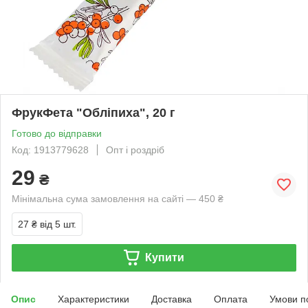
ФрукФета "Обліпиха", 20 г
Готово до відправки
Код: 1913779628
Опт і роздріб
29
₴
Мінімальна сума замовлення на сайті — 450 ₴
27 ₴
від 5 шт.
Купити
Опис
Характеристики
Доставка
Оплата
Умови п