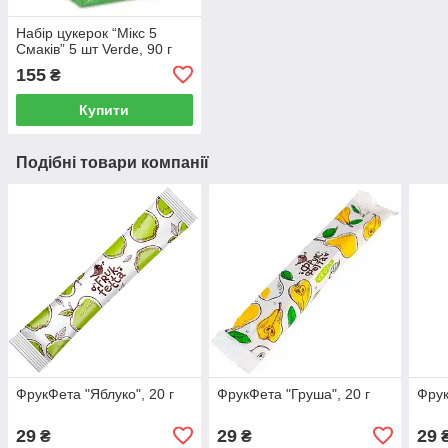
Набір цукерок “Мікс 5
Смаків” 5 шт Verde, 90 г
155
₴
Купити
Подібні товари компанії
ФрукФета "Яблуко", 20 г
ФрукФета "Груша", 20 г
Фрук
29
29
29
₴
₴