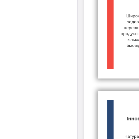
Широк
задов
переваг
продукті
кільк
ймові
Інно
Натурал