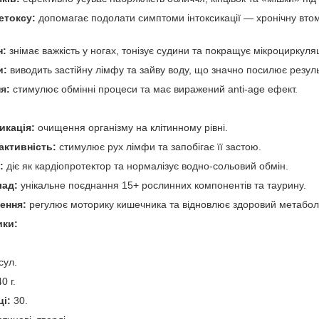
етоксу:
допомагає подолати симптоми інтоксикації — хронічну втому
н:
знімає важкість у ногах, тонізує судини та покращує мікроциркуляц
и:
виводить застійну лімфу та зайву воду, що значно посилює резул
я:
стимулює обмінні процеси та має виражений anti-age ефект.
икація:
очищення організму на клітинному рівні.
ктивність:
стимулює рух лімфи та запобігає її застою.
:
діє як кардіопротектор та нормалізує водно-сольовий обмін.
лад:
унікальне поєднання 15+ рослинних компонентів та таурину.
ення:
регулює моторику кишечника та відновлює здоровий метабол
ики:
сул.
0 г.
ці:
30.