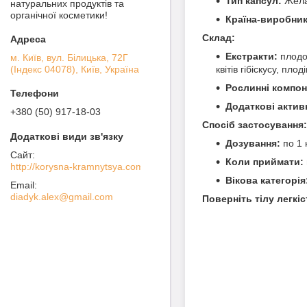
Тип капсул:
Желат
натуральних продуктів та
органічної косметики!
Країна-виробник
Склад:
Екстракти:
плодон
м. Київ, вул. Білицька, 72Г
(Індекс 04078), Київ, Україна
квітів гібіскусу, пл
Рослинні компон
Додаткові актив
+380 (50) 917-18-03
Спосіб застосування:
Дозування:
по 1 
Коли приймати:
http://korysna-kramnytsya.com
Вікова категорія
diadyk.alex@gmail.com
Поверніть тілу легкі