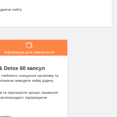
идаючи сайту.
Інформація для замовлення
& Detox 60 капсул
 глибокого очищення організму та
опомагає виводити зайву рідину,
нів та прискорити процес зниження
а антиоксидант, підтримуючи
 очима.