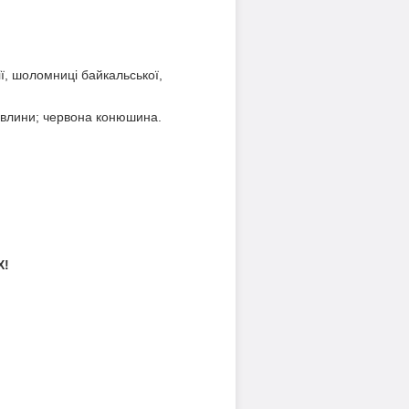
ії, шоломниці байкальської,
авлини; червона конюшина.
X!