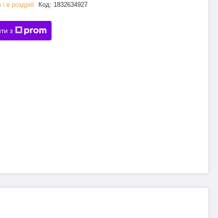
 і в роздріб
Код:
1832634927
ти з