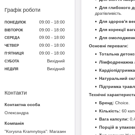
Для глибокого д
Графік роботи
дратівливість.
Для здоров'я ве
09:00
18:00
ПОНЕДІЛОК
Для корекції ваг
09:00
18:00
ВІВТОРОК
09:00
18:00
Для омолодженн
СЕРЕДА
09:00
18:00
Основні переваги:
ЧЕТВЕР
09:00
18:00
ПʼЯТНИЦЯ
Тотальна детокс
Вихідний
СУБОТА
Лімфодренажна а
Вихідний
НЕДІЛЯ
Кардіопідтримка
Натуральний ск
Підтримка травл
Контакти
Технічні характерист
Бренд:
Choice.
Кількість:
60 кап
Олександра
Вага капсули:
0,4
Порцій в упаков
"Korysna Kramnytsya": Магазин