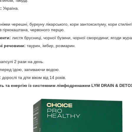
инові, тверді.
:
Україна.
іжки черешні, буркуну лікарського, кори зантоксилуму, кори стилінг
одів гіркокаштана, червоного перцю.
енти:
листя брусниці, чорної бузини, чорної смородини; ягоди жур
ні речовини:
таурин, імбир, розмарин.
капсулі 2 рази на день.
перед їдою, запиваючи водою.
:
дорослі та діти віком від 14 років.
сть та енергію із системним лімфодренажем LYM DRAIN & DETO