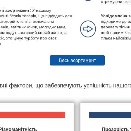
отримуючи якіс
й асортимент:
У нашому
енті безліч товарів, що підходять для
Усвідомлена з
категорій клієнтів, включаючи
підходимо до в
енів, вагітних жінок, молодих мам,
перевагу тільки
які ведуть активний спосіб життя, а
щоб нашим кліє
іх, хто цінує турботу про своє
тільки найсвіжі
я.
Весь асортимент
вні фактори, що забезпечують успішність нашог
Різноманітність
Прозорість