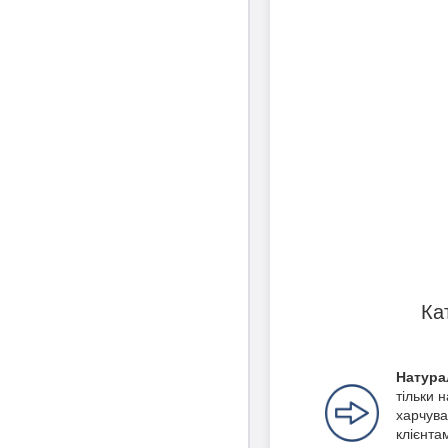
Ка
Натура
тільки 
харчува
клієнта