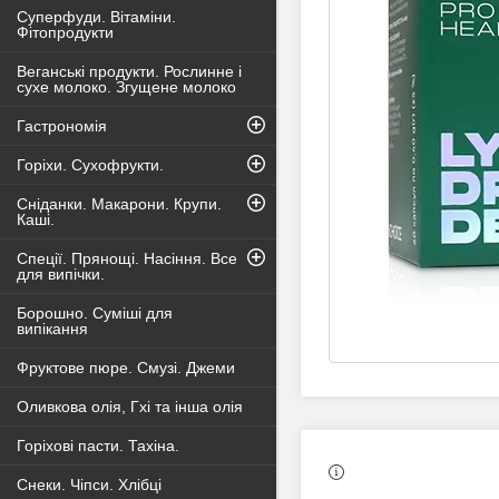
Суперфуди. Вітаміни.
Фітопродукти
Веганські продукти. Рослинне і
сухе молоко. Згущене молоко
Гастрономія
Горіхи. Сухофрукти.
Сніданки. Макарони. Крупи.
Каші.
Спеції. Прянощі. Насіння. Все
для випічки.
Борошно. Суміші для
випікання
Фруктове пюре. Смузі. Джеми
Оливкова олія, Гхі та інша олія
Горіхові пасти. Тахіна.
Снеки. Чіпси. Хлібці