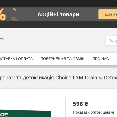
их
СТАВКА І ОПЛАТА
ПОВЕРНЕННЯ ТА ОБМІН
ПРО НАС
енаж та детоксикація Choice LYM Drain & Detox
598 ₴
Показати оптові ціни