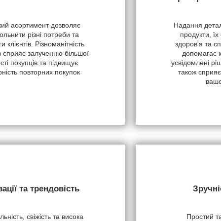
ий асортимент дозволяє
Надання детал
ольнити різні потреби та
продукти, їх
и клієнтів. Різноманітність
здоров'я та с
в сприяє залученню більшої
допомагає 
ості покупців та підвищує
усвідомлені рі
рність повторних покупок
також сприяє
вашо
вації та трендовість
Зручні
ьність, свіжість та висока
Простий т