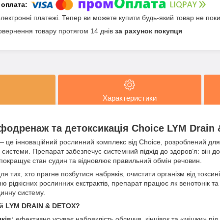
електронні платежі. Тепер ви можете купити будь-який товар не пок
овернення товару протягом 14 днів
за рахунок покупця
Характеристики
одренаж та детоксикація Choice LYM Drain 
 це інноваційний рослинний комплекс від Choice, розроблений для
ї системи. Препарат забезпечує системний підхід до здоров’я: він д
, покращує стан судин та відновлює правильний обмін речовин.
я тих, хто прагне позбутися набряків, очистити організм від токси
ю рідкісних рослинних екстрактів, препарат працює як венотонік т
динну систему.
й LYM DRAIN & DETOX?
ків:
ефективно усуває набряклість обличчя, кінцівок та «мішки» під