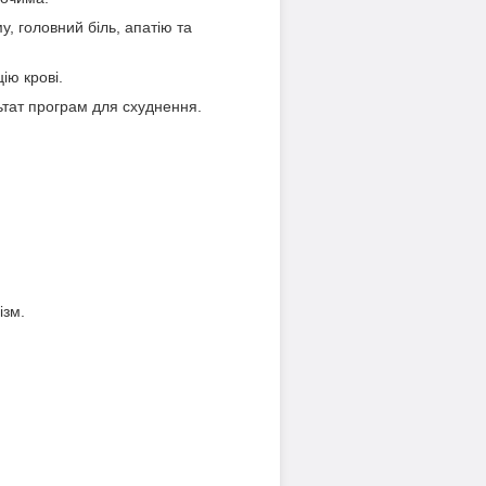
, головний біль, апатію та
ію крові.
ьтат програм для схуднення.
ізм.