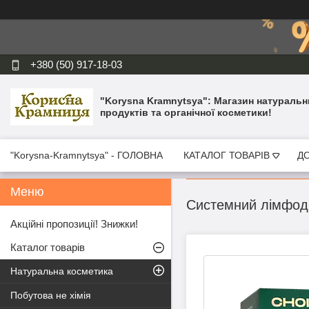
+380 (50) 917-18-03
"Korysna Kramnytsya": Магазин натуральн
продуктів та органічної косметики!
"Korysna-Kramnytsya" - ГОЛОВНА
КАТАЛОГ ТОВАРІВ
ДО
Системний лімфодр
Акційні пропозиції! Знижки!
Каталог товарів
Натуральна косметика
Побутова не хімія