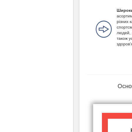
Широки
асортим
різних 
спортсм
людей, 
також ус
здоров'
Осно