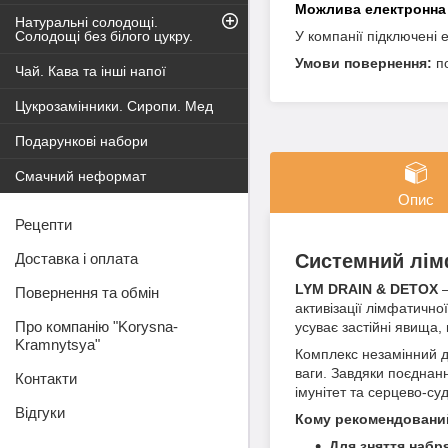
Натуральні солодощі.
Солодощі без білого цукру.
У компанії підключені 
п
Чай. Кава та інші напої
Цукрозамінники. Сиропи. Мед
Подарункові набори
Смачний неформат
Опис
Рецепти
Системний лімф
Доставка і оплата
LYM DRAIN & DETOX
—
Повернення та обмін
активізації лімфатично
Про компанію "Korysna-
усуває застійні явища
Kramnytsya"
Комплекс незамінний дл
ваги. Завдяки поєднанн
Контакти
імунітет та серцево-су
Відгуки
Кому рекомендовани
Для зняття набря