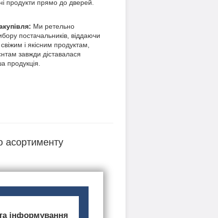
ні продукти прямо до дверей.
акупівля:
Ми ретельно
ибору постачальників, віддаючи
 свіжим і якісним продуктам,
нтам завжди діставалася
ша продукція.
о асортименту
 та інформування