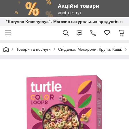
"Korysna Kramnytsya": Магазин натуральних продуктів та о
Товари та послуги
Сніданки. Макарони. Крупи. Каші.