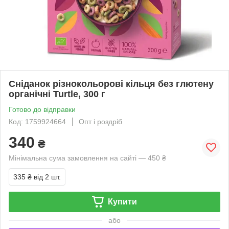
Сніданок різнокольорові кільця без глютену
органічні Turtle, 300 г
Готово до відправки
Код: 1759924664
Опт і роздріб
340
₴
Мінімальна сума замовлення на сайті — 450 ₴
335 ₴
від 2 шт.
Купити
або