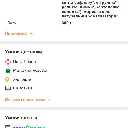
квітів сафлору*, спіруліна*,
редька*, лимон*, картопляна
солодка*), морська сіль,
натуральні ароматизатори* .
Вага
300 г
Приховати
Умови доставки
Нова Пошта
Магазини Rozetka
Укрпошта
Самовивіз
Всі умови доставки
Умови оплати