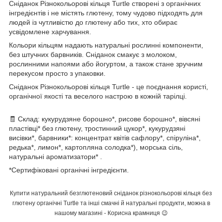
Сніданок Різнокольорові кільця Turtle створені з органічних
інгредієнтів і не містять глютену, тому чудово підходять для
людей із чутливістю до глютену або тих, хто обирає
усвідомлене харчування.
Кольори кільцям надають натуральні рослинні компоненти,
без штучних барвників. Сніданок смакує з молоком,
рослинними напоями або йогуртом, а також стане зручним
перекусом просто з упаковки.
Сніданок Різнокольорові кільця Turtle - це поєднання користі,
органічної якості та веселого настрою в кожній тарілці.
🧾 Склад: кукурудзяне борошно*, рисове борошно*, вівсяні
пластівці* без глютену, тростинний цукор*, кукурудзяні
висівки*, барвники*: концентрат квітів сафлору*, спіруліна*,
редька*, лимон*, картопляна солодка*), морська сіль,
натуральні ароматизатори* .
*Сертифіковані органічні інгредієнти.
Купити натуральний безглютеновий сніданок різнокольорові кільця без
глютену органічні Turtle та інші смачні й натуральні продукти, можна в
нашому магазині - Корисна крамниця 😉