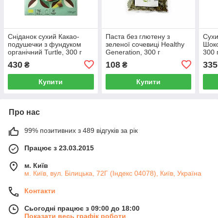
Сніданок сухий Какао-
Паста без глютену з
Сухи
подушечки з фундуком
зеленої сочевиці Healthy
Шоко
органічний Turtle, 300 г
Generation, 300 г
300 
430
108
335
₴
₴
Купити
Купити
Про нас
99% позитивних з 489 відгуків за рік
Працює з 23.03.2015
м. Київ
м. Київ, вул. Білицька, 72Г (Індекс 04078), Київ, Україна
Контакти
Сьогодні працює з 09:00 до 18:00
Показати весь графік роботи