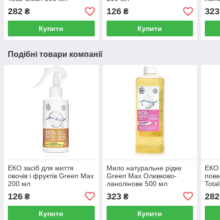
282
126
323
₴
₴
Купити
Купити
Подібні товари компанії
ЕКО засіб для миття
Мило натуральне рідке
ЕКО 
овочів і фруктів Green Max
Green Max Оливково-
пове
200 мл
ланолінове 500 мл
Tota
126
323
282
₴
₴
Купити
Купити