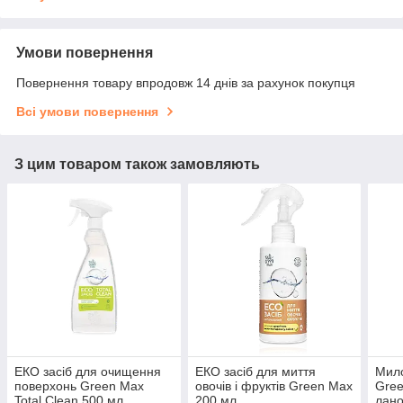
Умови повернення
Повернення товару впродовж 14 днів за рахунок покупця
Всі умови повернення
З цим товаром також замовляють
ЕКО засіб для очищення
ЕКО засіб для миття
Мило
поверхонь Green Max
овочів і фруктів Green Max
Gree
Total Сlean 500 мл
200 мл
лано