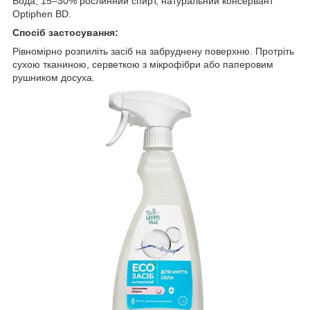
Вода, 15–30% рослинний спирт, натуральний консервант
Optiphen BD.
Спосіб застосування:
Рівномірно розпиліть засіб на забруднену поверхню. Протріть
сухою тканиною, серветкою з мікрофібри або паперовим
рушником досуха.