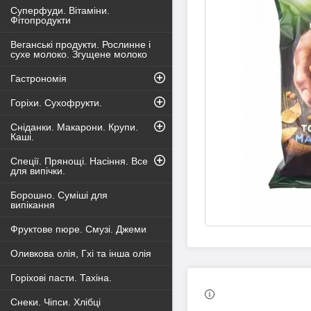
Суперфуди. Вітаміни.
Фітопродукти
Веганські продукти. Рослинне і
сухе молоко. Згущене молоко
Гастрономія
Горіхи. Сухофрукти.
Сніданки. Макарони. Крупи.
Каші.
Спеції. Прянощі. Насіння. Все
для випічки.
Борошно. Суміші для
випікання
Фруктове пюре. Смузі. Джеми
Оливкова олія, Гхі та інша олія
Горіхові пасти. Тахіна.
Снеки. Чіпси. Хлібці