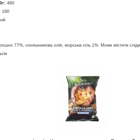
0г:
480
:
180
ий.
рошно 77%, соняшникова олія, морська сіль 1%. Може містити слід
ьгія