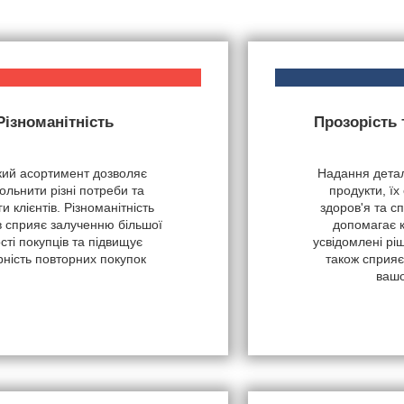
Різноманітність
Прозорість
ий асортимент дозволяє
Надання детал
ольнити різні потреби та
продукти, їх
и клієнтів. Різноманітність
здоров'я та с
в сприяє залученню більшої
допомагає 
ості покупців та підвищує
усвідомлені рі
рність повторних покупок
також сприяє
вашо