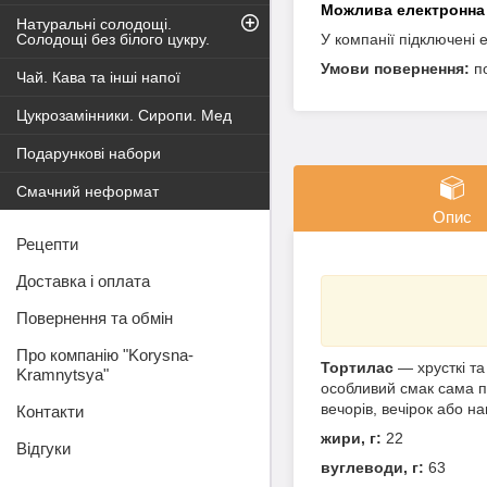
Натуральні солодощі.
Солодощі без білого цукру.
У компанії підключені 
п
Чай. Кава та інші напої
Цукрозамінники. Сиропи. Мед
Подарункові набори
Смачний неформат
Опис
Рецепти
Доставка і оплата
Повернення та обмін
Про компанію "Korysna-
Тортилас
— хрусткі та
Kramnytsya"
особливий смак сама по
вечорів, вечірок або на
Контакти
жири, г:
22
Відгуки
вуглеводи, г:
63