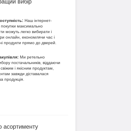
ращий вибір
доступність:
Наш інтернет-
 покупки максимально
ти можуть легко вибирати і
ри онлайн, економлячи час і
ні продукти прямо до дверей.
акупівля:
Ми ретельно
ибору постачальників, віддаючи
 свіжим і якісним продуктам,
нтам завжди діставалася
ша продукція.
о асортименту