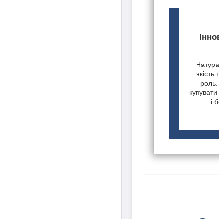
Інно
Натурал
якість 
роль.
купувати 
і 