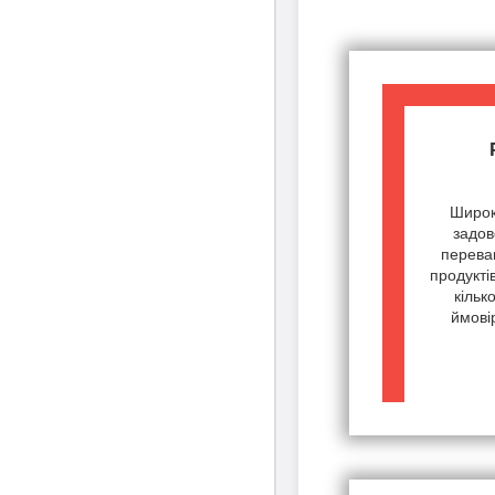
Широк
задов
переваг
продукті
кільк
ймові