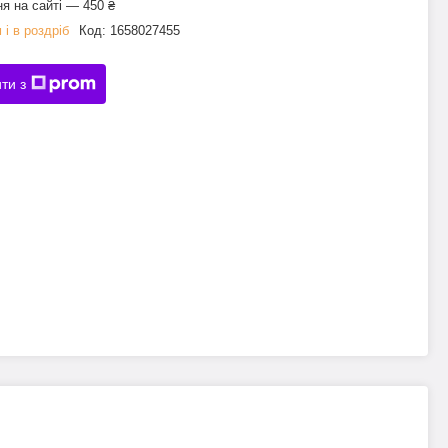
я на сайті — 450 ₴
 і в роздріб
Код:
1658027455
ти з