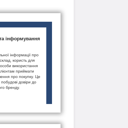
 та інформування
ьної інформації про
 склад, користь для
пособи використання
клієнтам приймати
шення про покупку. Це
 побудові довіри до
го бренду.