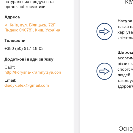
Ка
натуральних продуктів та
органічної косметики!
Натура
м. Київ, вул. Білицька, 72Г
тільки 
(Індекс 04078), Київ, Україна
харчува
клієнта
+380 (50) 917-18-03
Широки
асортим
різних 
спортсм
http://korysna-kramnytsya.com
людей, 
також ус
diadyk.alex@gmail.com
здоров'
Осно