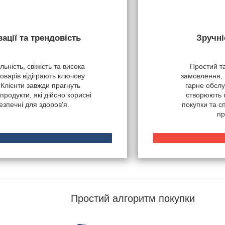
вації та трендовість
Зручні
ьність, свіжість та висока
Простий т
товарів відіграють ключову
замовлення, 
 Клієнти завжди прагнуть
гарне обслу
продукти, які дійсно корисні
створюють 
безпечні для здоров'я.
покупки та 
пр
Простий алгоритм покупки