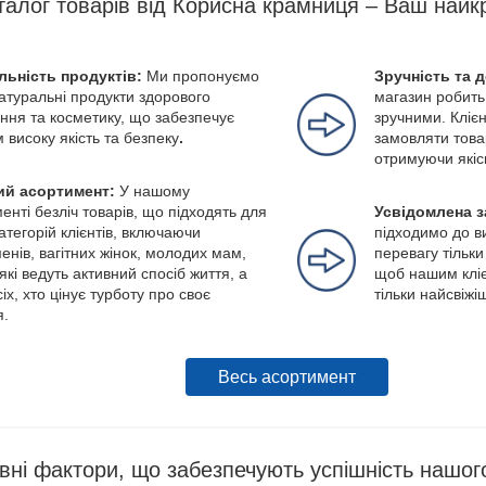
талог товарів від Корисна крамниця – Ваш найк
льність продуктів:
Ми пропонуємо
Зручність та 
натуральні продукти здорового
магазин робить
ння та косметику, що забезпечує
зручними. Клієн
м високу якість та безпеку
.
замовляти това
отримуючи якіс
й асортимент:
У нашому
енті безліч товарів, що підходять для
Усвідомлена з
категорій клієнтів, включаючи
підходимо до в
енів, вагітних жінок, молодих мам,
перевагу тільки
які ведуть активний спосіб життя, а
щоб нашим кліє
іх, хто цінує турботу про своє
тільки найсвіжі
я.
Весь асортимент
вні фактори, що забезпечують успішність нашог