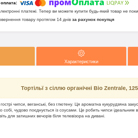
електронні платежі. Тепер ви можете купити будь-який товар не пок
овернення товару протягом 14 днів
за рахунок покупця
Характеристики
Тортільї з сіллю органічні Bio Zentrale, 125
 гострі чипси, веганські, без глютену. Ця ароматна кукурудзяна зак
 собі, чудово поєднується із соусами. Це робить чипси ідеальним 
віть для затишних вечорів біля телевізора на дивані.