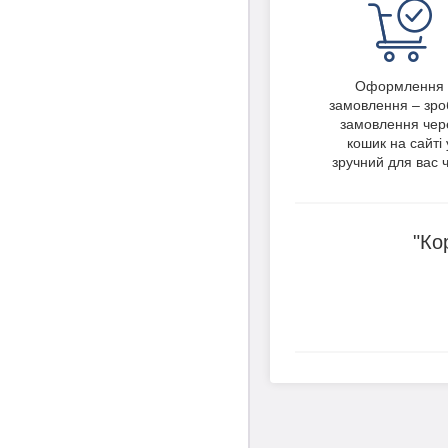
Оформлення
замовлення – зро
замовлення чер
кошик на сайті 
зручний для вас ч
"Ко