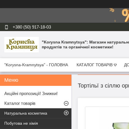
+380 (50) 917-18-03
"Korysna Kramnytsya": Магазин натуральн
продуктів та органічної косметики!
"Korysna-Kramnytsya" - ГОЛОВНА
КАТАЛОГ ТОВАРІВ
ДО
Тортільї з сіллю орг
Акційні пропозиції! Знижки!
Каталог товарів
Натуральна косметика
Побутова не хімія