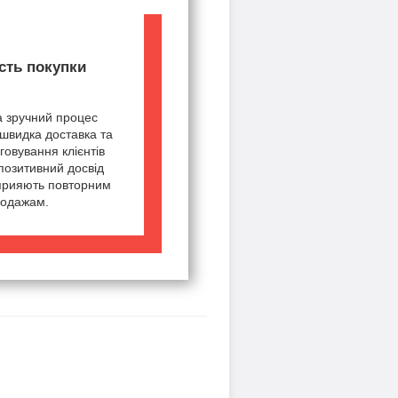
сть покупки
а зручний процес
швидка доставка та
говування клієнтів
позитивний досвід
сприяють повторним
одажам.