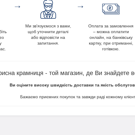
→
→
Ми зв'язуємося з вами,
Оплата за замовлення
біть
щоб уточнити деталі
– можна оплатити
ез
або відповісти на
онлайн, на банківську
у
запитання.
картку, при отриманні,
ас.
готівкою.
рисна крамниця - той магазин, де Ви знайдете в
Ви оціните високу швидкість доставки та якість обслуго
Бажаємо приємних покупок та завжди раді кожному клієнт