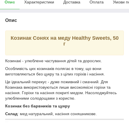
Опис
Характеристики
Доставка
Оплата
Умови п
Опис
Козинак Сонях на меду Healthy Sweets, 50
г
Козинакі - улюблене частування дітей та дорослих.
Особливість цих козинаків полягає в тому, що вони
виготовляються без цукру та з цілих горіхів і насіння.
Це ідеальний перекус - дуже поживний і смачний. Для
Козинака використовуються лише високоякісні горіхи та
насіння. Горіхи та насіння покриті медом. Насолоджуйтесь
улюбленими солодощами з користю.
Козинак без барвників та цукру
Склад
: мед натуральний, насіння соняшникове.