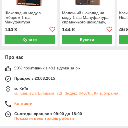
Шоколад на меду з
Молочний шоколад на
Кози
імбиром 1-ша
меду 1-ша Мануфактура
Heal
Мануфактура
справжнього шоколаду,
справжнього шоколаду,
100 г
144
144
46
₴
₴
100 г
Купити
Купити
Про нас
99% позитивних з 491 відгука за рік
Працює з 23.03.2015
м. Київ
м. Київ, вул. Білицька, 72Г (Індекс 04078), Київ, Україна
Контакти
Сьогодні працює з 09:00 до 18:00
Показати весь графік роботи