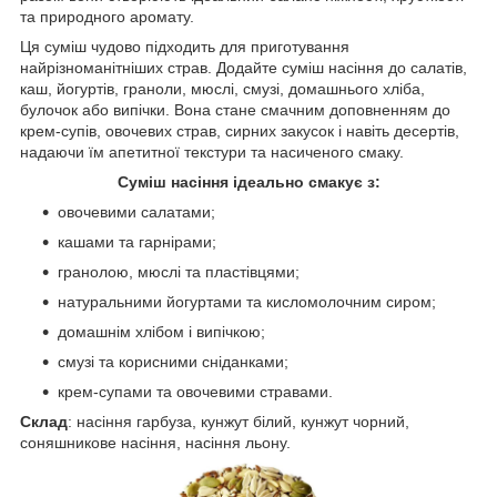
та природного аромату.
Ця суміш чудово підходить для приготування
найрізноманітніших страв. Додайте суміш насіння до салатів,
каш, йогуртів, граноли, мюслі, смузі, домашнього хліба,
булочок або випічки. Вона стане смачним доповненням до
крем-супів, овочевих страв, сирних закусок і навіть десертів,
надаючи їм апетитної текстури та насиченого смаку.
Суміш насіння ідеально смакує з:
овочевими салатами;
кашами та гарнірами;
гранолою, мюслі та пластівцями;
натуральними йогуртами та кисломолочним сиром;
домашнім хлібом і випічкою;
смузі та корисними сніданками;
крем-супами та овочевими стравами.
Склад
: насіння гарбуза, кунжут білий, кунжут чорний,
соняшникове насіння, насіння льону.