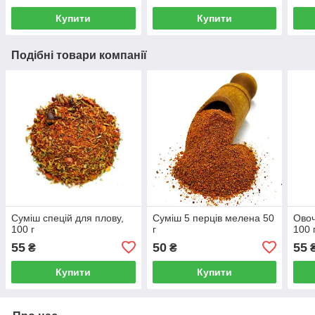
Купити
Купити
Подібні товари компанії
Суміш спецій для плову,
Суміш 5 перців мелена 50
Овоч
100 г
г
100 
55
50
55
₴
₴
Купити
Купити