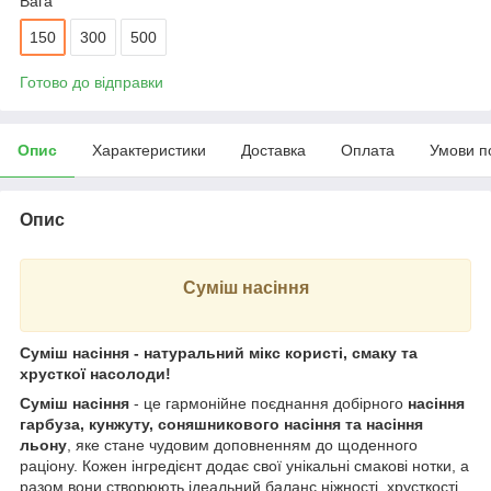
Вага
150
300
500
Готово до відправки
Опис
Характеристики
Доставка
Оплата
Умови п
Опис
Суміш насіння
Суміш насіння - натуральний мікс користі, смаку та
хрусткої насолоди!
Суміш насіння
- це гармонійне поєднання добірного
насіння
гарбуза, кунжуту, соняшникового насіння та насіння
льону
, яке стане чудовим доповненням до щоденного
раціону. Кожен інгредієнт додає свої унікальні смакові нотки, а
разом вони створюють ідеальний баланс ніжності, хрусткості