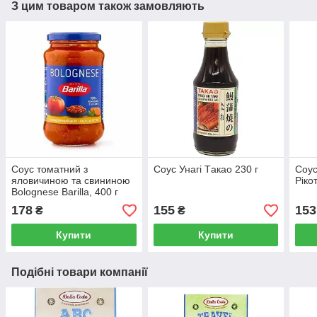
З цим товаром також замовляють
Соус томатний з
Соус Унагі Tакао 230 г
Соус
яловичиною та свининою
Рікот
Bolognese Barilla, 400 г
178
155
153
₴
₴
Купити
Купити
Подібні товари компанії