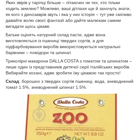
Яких звірів у тарілці більше – літаючих чи тих, хто тільки
ходить землею? Можливо, ваші дітлахи ще й захочуть знати,
як кого з динозаврів звуть і яка у них історія – тут уже сміливо
давайте волю своєї фантазії або дайте малюкам самим
вигадати щось цікаве.
Батьки оцінять натурний склад пасти, адже вона
виготовляється із пшениці твердих сортів, а для
підфарбовування виробів використовуються натуральні
барвники – помідори та шпинат.
Триколірні макарони DALLA COSTA з томатом та шпинатом –
лише один із представників дитячої серії італійських виробів.
Вибирайте кохані, адже зробити їжу цікавою так просто!
Склад
: борошно з твердих сортів пшениці, вода, зневоднений
томат 1.5%, зневоднений шпинат 1.5%.