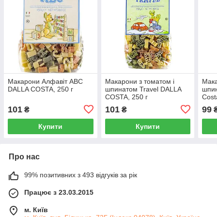
Макарони Алфавіт ABC
Макарони з томатом і
Мака
DALLA COSTA, 250 г
шпинатом Travel DALLA
шпин
COSTA, 250 г
Cost
101
101
99
₴
₴
Купити
Купити
Про нас
99% позитивних з 493 відгуків за рік
Працює з 23.03.2015
м. Київ