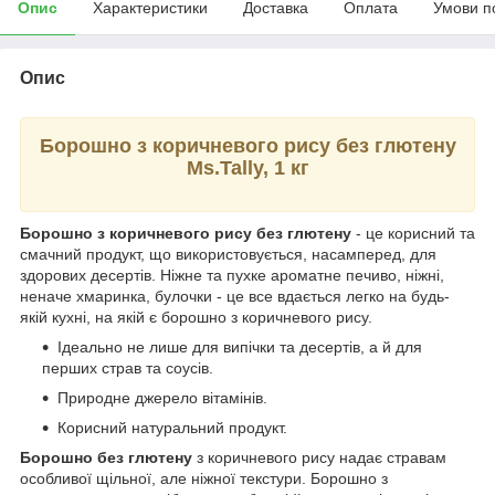
Опис
Характеристики
Доставка
Оплата
Умови п
Опис
Борошно з коричневого рису без глютену
Ms.Tally, 1 кг
Борошно з коричневого рису без глютену
- це корисний та
смачний продукт, що використовується, насамперед, для
здорових десертів. Ніжне та пухке ароматне печиво, ніжні,
неначе хмаринка, булочки - це все вдається легко на будь-
якій кухні, на якій є борошно з коричневого рису.
Ідеально не лише для випічки та десертів, а й для
перших страв та соусів.
Природне джерело вітамінів.
Корисний натуральний продукт.
Борошно без глютену
з коричневого рису надає стравам
особливої щільної, але ніжної текстури. Борошно з