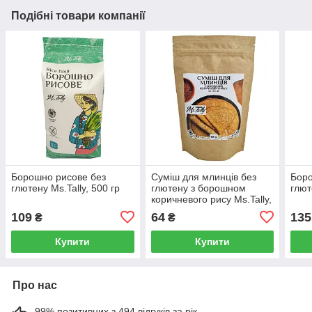
Подібні товари компанії
Борошно рисове без
Cумiш для млинцiв без
Боро
глютену Ms.Tally, 500 гр
глютену з борошном
глют
коричневого рису Ms.Tally,
150 г
109
64
135
₴
₴
Купити
Купити
Про нас
99% позитивних з 494 відгуків за рік