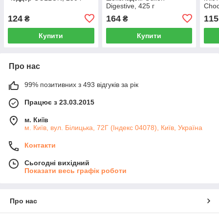
Digestive, 425 г
Choc
124
164
115
₴
₴
Купити
Купити
Про нас
99% позитивних з 493 відгуків за рік
Працює з 23.03.2015
м. Київ
м. Київ, вул. Білицька, 72Г (Індекс 04078), Київ, Україна
Контакти
Сьогодні вихідний
Показати весь графік роботи
Про нас