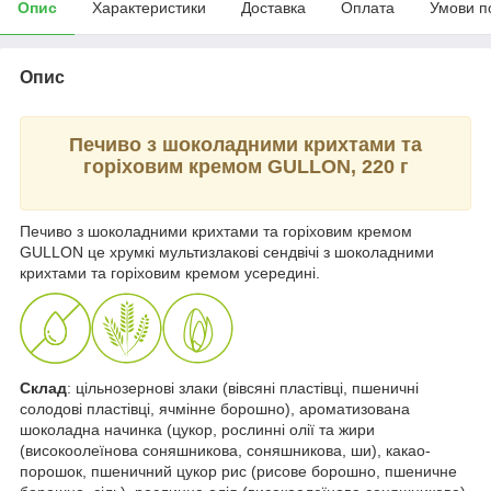
Опис
Характеристики
Доставка
Оплата
Умови п
Опис
Печиво з шоколадними крихтами та
горіховим кремом GULLON, 220 г
Печиво з шоколадними крихтами та горіховим кремом
GULLON це хрумкі мультизлакові сендвічі з шоколадними
крихтами та горіховим кремом усередині.
Склад
: цільнозернові злаки (вівсяні пластівці, пшеничні
солодові пластівці, ячмінне борошно), ароматизована
шоколадна начинка (цукор, рослинні олії та жири
(високоолеїнова соняшникова, соняшникова, ши), какао-
порошок, пшеничний цукор рис (рисове борошно, пшеничне