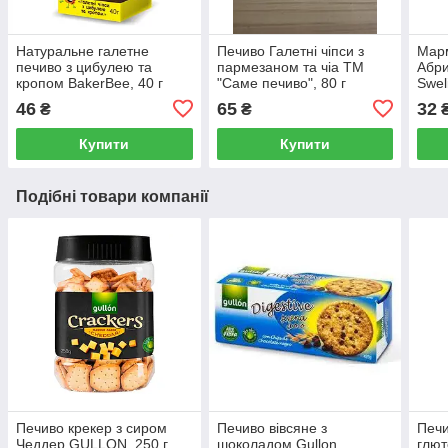
Натуральне галетне
Печиво Галетні чіпси з
Марм
печиво з цибулею та
пармезаном та чіа ТМ
Абри
кропом BakerBee, 40 г
"Саме печиво", 80 г
Sweli
46
65
32
₴
₴
Купити
Купити
Подібні товари компанії
Печиво крекер з сиром
Печиво вівсяне з
Печи
Чеддер GULLON, 250 г
шоколадом Gullon
глют