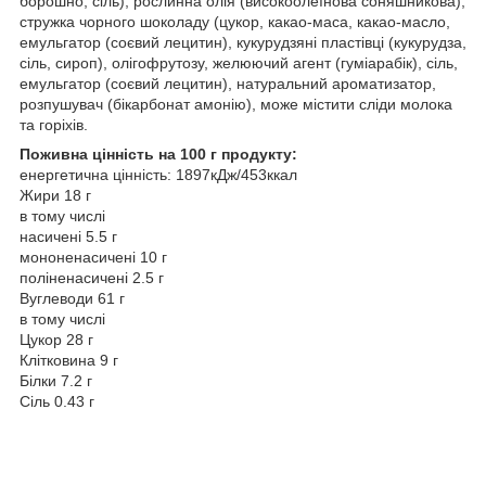
борошно, сіль), рослинна олія (високоолеїнова соняшникова),
стружка чорного шоколаду (цукор, какао-маса, какао-масло,
емульгатор (соєвий лецитин), кукурудзяні пластівці (кукурудза,
сіль, сироп), олігофрутозу, желюючий агент (гуміарабік), сіль,
емульгатор (соєвий лецитин), натуральний ароматизатор,
розпушувач (бікарбонат амонію), може містити сліди молока
та горіхів.
Поживна цінність на 100 г продукту:
енергетична цінність: 1897кДж/453ккал
Жири 18 г
в тому числі
насичені 5.5 г
мононенасичені 10 г
поліненасичені 2.5 г
Вуглеводи 61 г
в тому числі
Цукор 28 г
Клітковина 9 г
Білки 7.2 г
Сіль 0.43 г