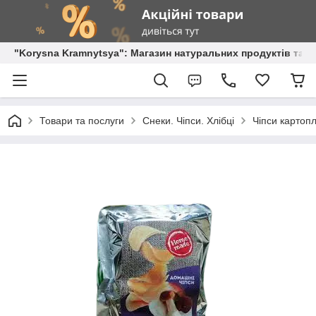
"Korysna Kramnytsya": Магазин натуральних продуктів та о
Товари та послуги
Снеки. Чіпси. Хлібці
Чіпси картоп