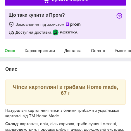
Що таке купити з Пром?
Замовлення під захистом
Доступна доставка
Опис
Характеристики
Доставка
Оплата
Умови п
Опис
Чіпси картопляні з грибами Home made,
67 г
Натуральні картопляні чіпси з білими грибами з української
картоплі від ТМ Home Made.
Склад
: картопля, олія, сіль харчова, гриби сушені мелені,
мальтодекстрин, порошок цибулі, цукор, дріжджовий екстракт,