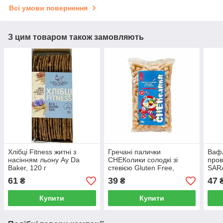
Всі умови повернення
З цим товаром також замовляють
Хлібці Fitness житні з
Гречані палички
Вафл
насінням льону Ay Da
СНЕКолики солодкі зі
пров
Baker, 120 г
стевією Gluten Free,
SARA
Healthy Generation, 35 г
61
39
47
₴
₴
Купити
Купити