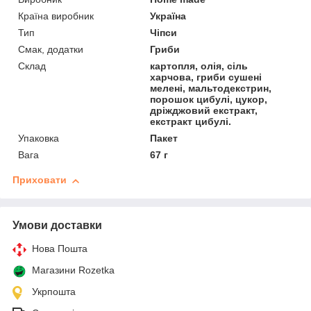
Країна виробник
Україна
Тип
Чіпси
Смак, додатки
Гриби
Склад
картопля, олія, сіль
харчова, гриби сушені
мелені, мальтодекстрин,
порошок цибулі, цукор,
дріжджовий екстракт,
екстракт цибулі.
Упаковка
Пакет
Вага
67 г
Приховати
Умови доставки
Нова Пошта
Магазини Rozetka
Укрпошта