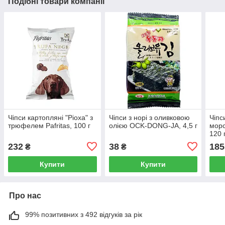
Подібні товари компанії
Чіпси картопляні "Рiоха" з
Чіпси з норі з оливковою
Чіпс
трюфелем Pafritas, 100 г
олією OCK-DONG-JA, 4,5 г
морс
120 
232
38
185
₴
₴
Купити
Купити
Про нас
99% позитивних з 492 відгуків за рік