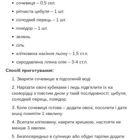
сочевиця – 0,5 скл.
ріпчаста цибуля – 1 шт.
солодкий перець – 1 шт.
помідор – 1 шт.
зелень
сіль
клітковина насіння льону – 1,5 ст.л.
сиродавлена лляна олія – 3-4 ст.л.
Спосіб приготування:
Зварити сочевицю в підсоленій воді.
Нарізати овочі кубиками і ледь підв’ялити їх на
сковорідці з товстим дном у такій послідовності: цибуля,
солодкий перець, помідор.
Коли сочевиця готова – додати овочі, посолити і дати
юшці покипіти 1 хвилину.
Всипати клітковину, накрити кришкою, настояти не
менше 3 хвилин.
Безпосередньо в супницю або обідні тарілки додати