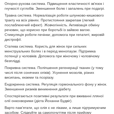
Опорно-рухова система. Підвищення еластичності зв'язок і
гнучкості суглобів. Зменшення болю і запалень при подагрі.
Травна система. Нормалізація роботи шлунково-кишкового
тракту на всіх рівнях. Протистояння закрепам (легкий
послаблюючий ефект). Жовчогінність. Активізація обміну
речовин, що корисно при боротьбі із зайвою вагою.
Стимуляція роботи печінки; допомога при гепатиті, жировій
дистрофії.
Статева система. Користь для жінок при сильних
менструальних болях і в період менопаузи. Підтримка
потенції у чоловіків. Допомога при жіночому і чоловічому
безплідді.
Покривна система. Поліпшення регенерації тканин (у тому
числі після сонячних опіків). Усунення мозолів, різних
висипань, екземи та псоріазу.
Ендокринна система. Регуляція гормонального фону у жінок.
Зменшення ризиків виникнення діабету.
Спостерігаються позитивні результати при вживанні лляної
олії онкохворими (дієта Йоханни Будвіг).
Варто пам'ятати, що олія є не ліками, а лише підтримуючим
засобом. Слідкуйте за самопочуттям після прийому