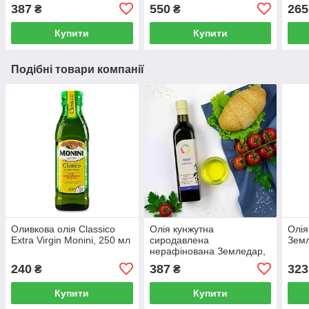
250 мл
250 
387
550
265
₴
₴
Купити
Купити
Подібні товари компанії
Оливкова олія Classico
Олія кунжутна
Олія
Extra Virgin Monini, 250 мл
сиродавлена
Земл
нерафінована Земледар,
250 мл
240
387
323
₴
₴
Купити
Купити