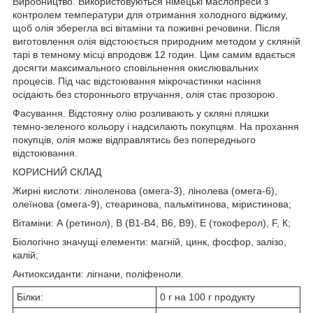
Виробництво. Використовуються німецькі маслопреси з
контролем температури для отримання холодного віджиму,
щоб олія зберегла всі вітаміни та поживні речовини. Після
виготовлення олія відстоюється природним методом у скляній
тарі в темному місці впродовж 12 годин. Цим самим вдається
досягти максимального сповільнення окислювальних
процесів. Під час відстоювання мікрочастинки насіння
осідають без стороннього втручання, олія стає прозорою.
Фасування. Відстояну олію розливають у скляні пляшки
темно-зеленого кольору і надсилають покупцям. На прохання
покупців, олія може відправлятись без попереднього
відстоювання.
КОРИСНИЙ СКЛАД
Жирні кислоти: ліноленова (омега-3), лінолева (омега-6),
олеїнова (омега-9), стеаринова, пальмітинова, міристинова;
Вітаміни: А (ретинол), В (В1-В4, В6, В9), Е (токоферол), F, К;
Біологічно значущі елементи: магній, цинк, фосфор, залізо,
калій;
Антиоксиданти: лігнани, поліфеноли.
Білки:
0 г на 100 г продукту