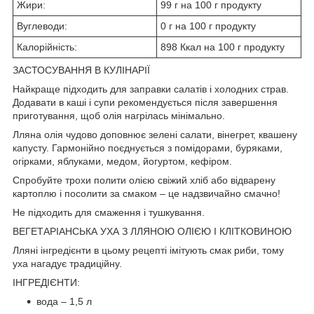
Жири:
99 г на 100 г продукту
Вуглеводи:
0 г на 100 г продукту
Калорійність:
898 Ккал на 100 г продукту
ЗАСТОСУВАННЯ В КУЛІНАРІЇ
Найкраще підходить для заправки салатів і холодних страв.
Додавати в каші і супи рекомендується після завершення
приготування, щоб олія нагрілась мінімально.
Лляна олія чудово доповнює зелені салати, вінегрет, квашену
капусту. Гармонійно поєднується з помідорами, буряками,
огірками, яблуками, медом, йогуртом, кефіром.
Спробуйте трохи полити олією свіжий хліб або відварену
картоплю і посолити за смаком – це надзвичайно смачно!
Не підходить для смаження і тушкування.
ВЕГЕТАРІАНСЬКА УХА З ЛЛЯНОЮ ОЛІЄЮ І КЛІТКОВИНОЮ
Лляні інгредієнти в цьому рецепті імітують смак риби, тому
уха нагадує традиційну.
ІНГРЕДІЄНТИ:
вода – 1,5 л