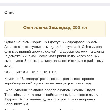
Опис
Олія лляна Земледар, 250 мл
Одна з найбільш корисних і доступних сиродавлених олій.
Активно застосовується в медицині та кулінарії. Свіжа лляна
олія має пряний аромат, схожий на аромат соломи, та злегка
“підсмажений” смак. Може мати рибні нотки через великий
вміст омега-3 (ця жирна кислота також міститься в риб'ячому
жирі).
ОСОБЛИВОСТІ ВИРОБНИЦТВА
Компанія “Земледар” ретельно контролює весь процес
виробництва олії: від посіву насіння до розливу в тару.
Вирощування. Компанія обрала екологічні сонячні поля
Тернопільщини та один з найкращих олійних сортів льону –
Кудряш. Застосування будь-якої агрохімії є категорично
неприйнятним.