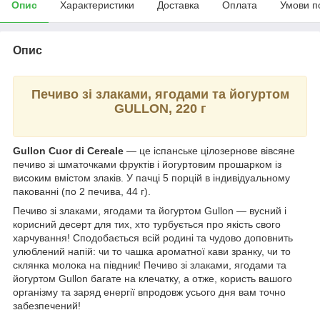
Опис
Характеристики
Доставка
Оплата
Умови п
Опис
Печиво зі злаками, ягодами та йогуртом
GULLON, 220 г
Gullon Cuor di Cereale
— це іспанське цілозернове вівсяне
печиво зі шматочками фруктів і йогуртовим прошарком із
високим вмістом злаків. У пачці 5 порцій в індивідуальному
пакованні (по 2 печива, 44 г).
Печиво зі злаками, ягодами та йогуртом Gullon — вусний і
корисний десерт для тих, хто турбується про якість свого
харчування! Сподобається всій родині та чудово доповнить
улюблений напій: чи то чашка ароматної кави зранку, чи то
склянка молока на півдник! Печиво зі злаками, ягодами та
йогуртом Gullon багате на клечатку, а отже, користь вашого
організму та заряд енергії впродовж усього дня вам точно
забезпечений!