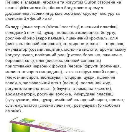
Печиво зі злаками, ягодами та йогуртом Gullon створене на
основі цілісних злаків, ніжного йогуртового крему з
додаванням лісових ягід, має особливо хрустку текстуру та
насичений ягідний смак.
Склад
: цільне зерно (вівсяні пластівці, пшеничні пластівці,
солодовий ячмінь), цукор, порошок знежиреного йогурту,
рослинний жир (ядро пальми), пшеничний крохмаль, олія
(високоолеїновий соняшник), знежирене молоко — порошок,
емульгатор (соєвий лецитин), молочна кислота, аромат смаку
йогурту, цукор, повітряний рис, (рисове борошно, пшеничне
борошно, сіль), олія (високоолеїновий соняшник)
приготування червоних фруктів (червоні фрукти (полуниця,
малина та чорна смородина), глюкозо-фруктозний сироп,
глюкозний сироп, зволожувач: гліцерин, цукри, пшеничні
волокна, желювальний агент (пектин), рослинний жир,
регулятори кислотності, (яблучна та лимонна кислоти),
ароматизатори, рослинні волокна, кукурудзяні пластівці
(кукурудзики, сіль, цукор, ячмінний солодовий сироп, аромат,
сіль, емульгатор (соєвий лецитин), розпушувач (бікарбонат
амонію).