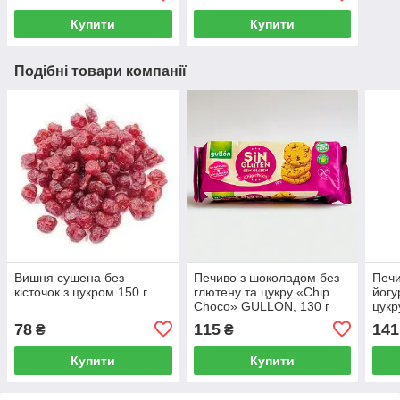
Купити
Купити
Подібні товари компанії
Вишня сушена без
Печиво з шоколадом без
Печи
кісточок з цукром 150 г
глютену та цукру «Chip
йогу
Choco» GULLON, 130 г
цукр
78
115
141
₴
₴
Купити
Купити