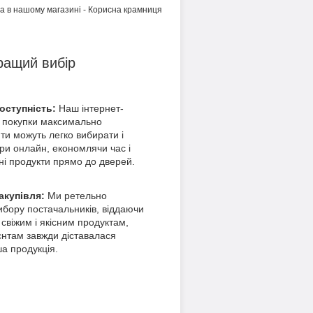
жна в нашому магазині - Корисна крамниця
ращий вибір
доступність:
Наш інтернет-
 покупки максимально
ти можуть легко вибирати і
ри онлайн, економлячи час і
ні продукти прямо до дверей.
акупівля:
Ми ретельно
ибору постачальників, віддаючи
 свіжим і якісним продуктам,
нтам завжди діставалася
ша продукція.