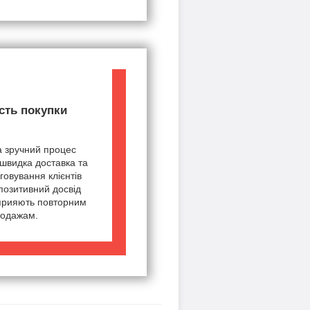
сть покупки
а зручний процес
швидка доставка та
говування клієнтів
позитивний досвід
сприяють повторним
одажам.