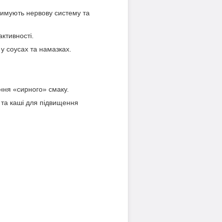
римують нервову систему та
активності.
у соусах та намазках.
ння «сирного» смаку.
і та каші для підвищення