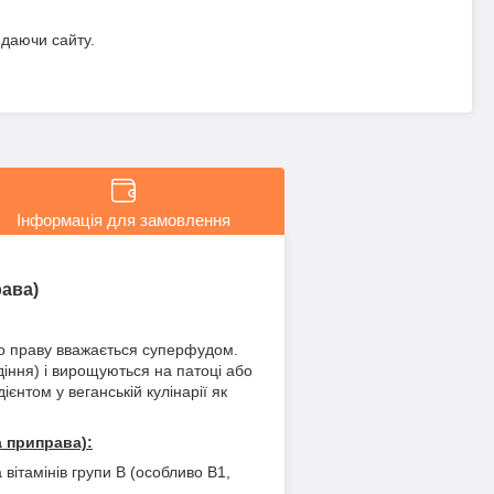
идаючи сайту.
Інформація для замовлення
рава)
по праву вважається суперфудом.
діння) і вирощуються на патоці або
єнтом у веганській кулінарії як
а приправа):
вітамінів групи B (особливо B1,