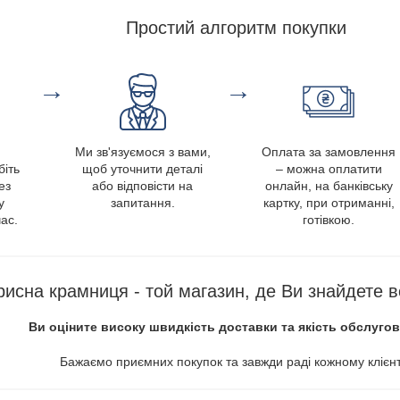
Простий алгоритм покупки
→
→
Ми зв'язуємося з вами,
Оплата за замовлення
біть
щоб уточнити деталі
– можна оплатити
ез
або відповісти на
онлайн, на банківську
у
запитання.
картку, при отриманні,
ас.
готівкою.
рисна крамниця - той магазин, де Ви знайдете в
Ви оціните високу швидкість доставки та якість обслуго
Бажаємо приємних покупок та завжди раді кожному клієнт