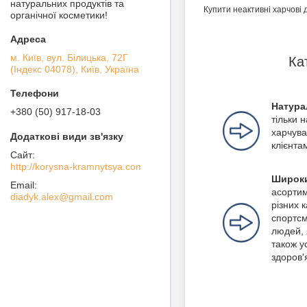
натуральних продуктів та
Купити неактивні харчові 
органічної косметики!
м. Київ, вул. Білицька, 72Г
Ка
(Індекс 04078), Київ, Україна
Натура
+380 (50) 917-18-03
тільки 
харчува
клієнта
http://korysna-kramnytsya.com
Широки
асортим
diadyk.alex@gmail.com
різних 
спортсм
людей, 
також ус
здоров'