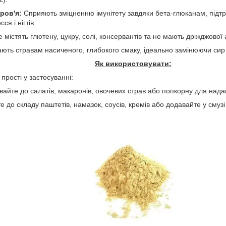
ров'я:
Сприяють зміцненню імунітету завдяки бета-глюканам, підт
ся і нігтів.
 містять глютену, цукру, солі, консервантів та не мають дріжджової 
ють стравам насиченого, глибокого смаку, ідеально замінюючи сир 
Як використовувати:
прості у застосуванні:
айте до салатів, макаронів, овочевих страв або попкорну для нада
е до складу паштетів, намазок, соусів, кремів або додавайте у смуз