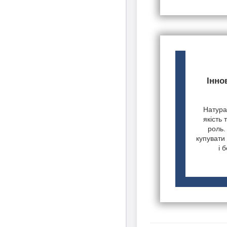
Інно
Натурал
якість 
роль.
купувати 
і 