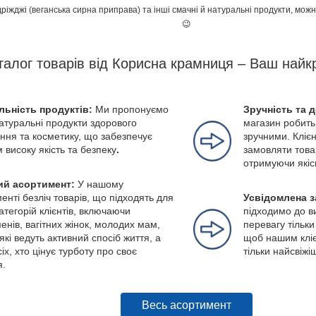
дріжджі (веганська сирна приправа) та інші смачні й натуральні продукти, мо
😉
талог товарів від Корисна крамниця – Ваш найк
льність продуктів:
Ми пропонуємо
Зручність та 
натуральні продукти здорового
магазин робить
ння та косметику, що забезпечує
зручними. Клієн
м високу якість та безпеку
.
замовляти това
отримуючи якіс
й асортимент:
У нашому
енті безліч товарів, що підходять для
Усвідомлена з
категорій клієнтів, включаючи
підходимо до в
енів, вагітних жінок, молодих мам,
перевагу тільки
які ведуть активний спосіб життя, а
щоб нашим кліє
іх, хто цінує турботу про своє
тільки найсвіжі
я.
Весь асортимент