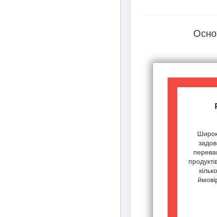
Осно
Широк
задов
переваг
продукті
кільк
ймові