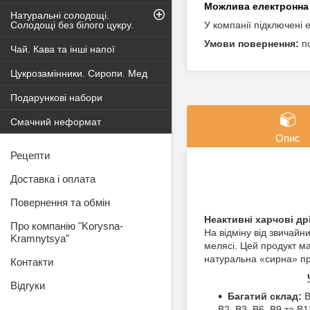
Натуральні солодощі.
Солодощі без білого цукру.
У компанії підключені 
п
Чай. Кава та інші напої
Цукрозамінники. Сиропи. Мед
Подарункові набори
Смачний неформат
Опис
Рецепти
Доставка і оплата
Повернення та обмін
Неактивні харчові др
Про компанію "Korysna-
На відміну від звичайн
Kramnytsya"
мелясі. Цей продукт ма
натуральна «сирна» п
Контакти
Відгуки
Багатий склад:
В
B2, B3, B6, B9 та B1