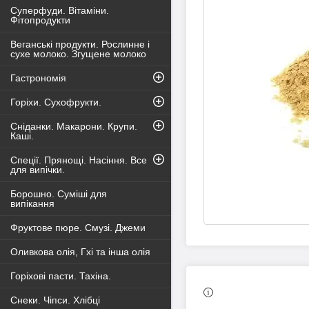
Суперфуди. Вітаміни.
Фітопродукти
Веганські продукти. Рослинне і
сухе молоко. Згущене молоко
Гастрономія
Горіхи. Сухофрукти.
Сніданки. Макарони. Крупи.
Каші.
Спеції. Прянощі. Насіння. Все
для випічки.
Борошно. Суміші для
випікання
Фруктове пюре. Смузі. Джеми
Оливкова олія, Гхі та інша олія
Горіхові пасти. Тахіна.
Снеки. Чіпси. Хлібці