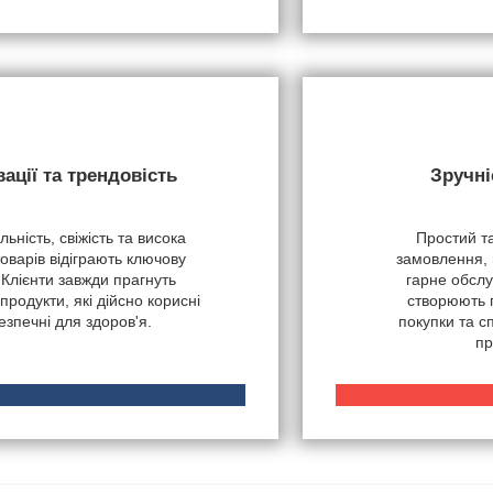
вації та трендовість
Зручні
ьність, свіжість та висока
Простий т
товарів відіграють ключову
замовлення, 
 Клієнти завжди прагнуть
гарне обслу
продукти, які дійсно корисні
створюють 
безпечні для здоров'я.
покупки та 
пр