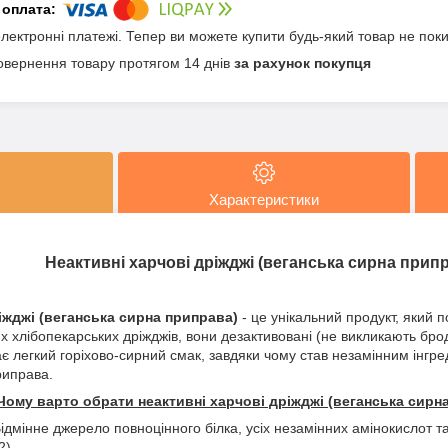
електронні платежі. Тепер ви можете купити будь-який товар не пок
овернення товару протягом 14 днів
за рахунок покупця
Характеристики
Неактивні харчові дріжджі
(веганська сирна прип
іжджі (веганська сирна приправа)
- це унікальний продукт, який 
их хлібопекарських дріжджів, вони дезактивовані (не викликають бро
є легкий горіхово-сирний смак, завдяки чому став незамінним інгреді
риправа.
Чому варто обрати неактивні харчові дріжджі (веганська сирн
ідмінне джерело повноцінного білка, усіх незамінних амінокислот та 
2).