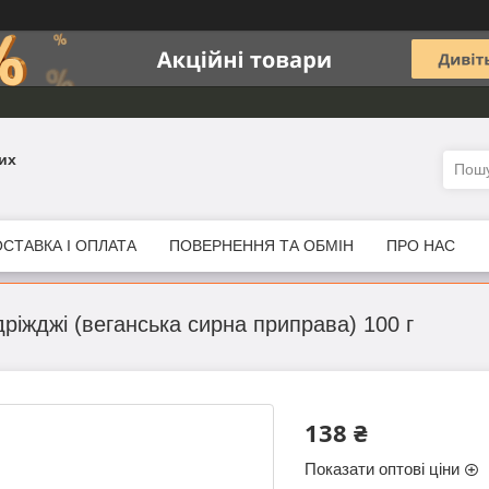
их
СТАВКА І ОПЛАТА
ПОВЕРНЕННЯ ТА ОБМІН
ПРО НАС
дріжджі (веганська сирна приправа) 100 г
138 ₴
Показати оптові ціни