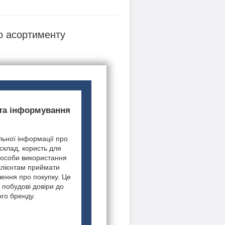
о асортименту
 та інформування
ьної інформації про
 склад, користь для
пособи використання
клієнтам приймати
шення про покупку. Це
 побудові довіри до
го бренду.