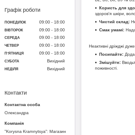
Користь для здо
Графік роботи
здоров'я шкіри, волос
Чистий склад:
Не
09:00
18:00
ПОНЕДІЛОК
09:00
18:00
Смак умамі:
Нада
ВІВТОРОК
09:00
18:00
СЕРЕДА
09:00
18:00
ЧЕТВЕР
Неактивні дріжджі дуже 
09:00
18:00
ПʼЯТНИЦЯ
Посипайте:
Додав
Вихідний
СУБОТА
Змішуйте:
Вводьт
поживності.
Вихідний
НЕДІЛЯ
Контакти
Олександра
"Korysna Kramnytsya": Магазин