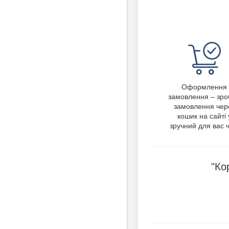
Оформлення
замовлення – зро
замовлення чер
кошик на сайті 
зручний для вас ч
"Ко