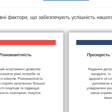
вні фактори, що забезпечують успішність нашог
Різноманітність
Прозорість
ий асортимент дозволяє
Надання детал
ольнити різні потреби та
продукти, їх
и клієнтів. Різноманітність
здоров'я та с
в сприяє залученню більшої
допомагає 
ості покупців та підвищує
усвідомлені рі
рність повторних покупок
також сприяє
вашо