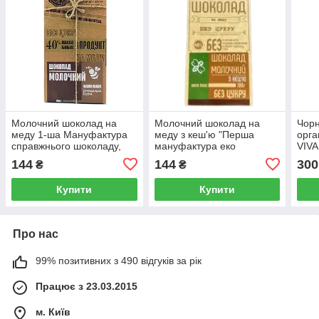
Молочний шоколад на
Молочний шоколад на
Чор
меду 1-ша Мануфактура
меду з кеш'ю "Перша
орга
справжнього шоколаду,
мануфактура еко
VIVA
100 г
шоколаду", 100 г
144
144
300
₴
₴
Купити
Купити
Про нас
99% позитивних з 490 відгуків за рік
Працює з 23.03.2015
м. Київ