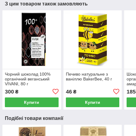
З цим товаром також замовляють
Чорний шоколад 100%
Печиво натуральне з
Шок
органічний веганський
ваніллю BakerBee, 40 г
орга
VIVANI, 80 г
амар
300
46
185
₴
₴
Купити
Купити
Подібні товари компанії