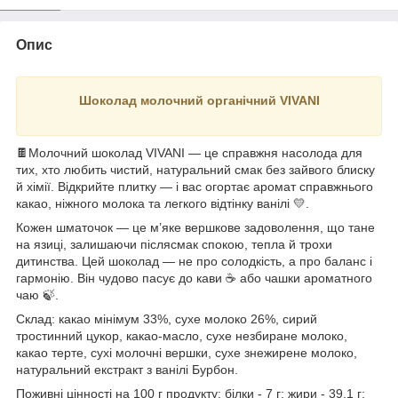
Опис
Шоколад молочний органічний VIVANI
🍫Молочний шоколад VIVANI — це справжня насолода для
тих, хто любить чистий, натуральний смак без зайвого блиску
й хімії. Відкрийте плитку — і вас огортає аромат справжнього
какао, ніжного молока та легкого відтінку ванілі 💛.
Кожен шматочок — це м’яке вершкове задоволення, що тане
на язиці, залишаючи післясмак спокою, тепла й трохи
дитинства. Цей шоколад — не про солодкість, а про баланс і
гармонію. Він чудово пасує до кави ☕ або чашки ароматного
чаю 🍃.
Склад: какао мінімум 33%, сухе молоко 26%, сирий
тростинний цукор, какао-масло, сухе незбиране молоко,
какао терте, сухі молочні вершки, сухе знежирене молоко,
натуральний екстракт з ванілі Бурбон.
Поживні цінності на 100 г продукту: білки - 7 г; жири - 39,1 г;