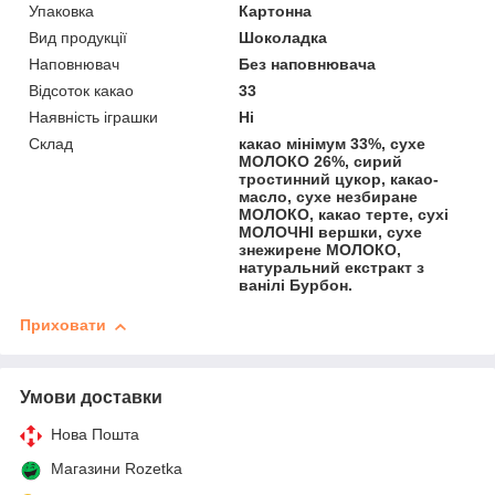
Упаковка
Картонна
Вид продукції
Шоколадка
Наповнювач
Без наповнювача
Відсоток какао
33
Наявність іграшки
Ні
Склад
какао мінімум 33%, сухе
МОЛОКО 26%, сирий
тростинний цукор, какао-
масло, сухе незбиране
МОЛОКО, какао терте, сухі
МОЛОЧНІ вершки, сухе
знежирене МОЛОКО,
натуральний екстракт з
ванілі Бурбон.
Приховати
Умови доставки
Нова Пошта
Магазини Rozetka