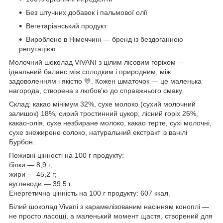
Без штучних добавок і пальмової олії
Вегетаріанський продукт
Вироблено в Німеччині — бренд із бездоганною
репутацією
Молочний шоколад VIVANI з цілим лісовим горіхом —
ідеальний баланс між солодким і природним, між
задоволенням і якістю 💛. Кожен шматочок — це маленька
нагорода, створена з любов’ю до справжнього смаку.
Склад: какао мінімум 32%, сухе молоко (сухий молочний
залишок) 18%, сирий тростинний цукор, лісний горіх 26%,
какао-олія, сухе незбиране молоко, какао терте, сухі молочні,
сухе знежирене солоко, натуральний екстракт із ванілі
Бурбон.
Поживні цінності на 100 г продукту:
білки — 8,9 г;
жири — 45,2 г;
вуглеводи — 39,5 г.
Енергетична цінність на 100 г продукту: 607 ккал.
Білий шоколад Vivani з карамелізованим насінням коноплі —
не просто ласощі, а маленький момент щастя, створений для