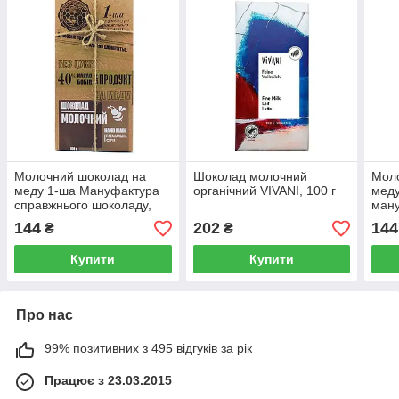
Молочний шоколад на
Шоколад молочний
Мол
меду 1-ша Мануфактура
органічний VIVANI, 100 г
меду
справжнього шоколаду,
ману
100 г
шоко
144
202
144
₴
₴
Купити
Купити
Про нас
99% позитивних з 495 відгуків за рік
Працює з 23.03.2015