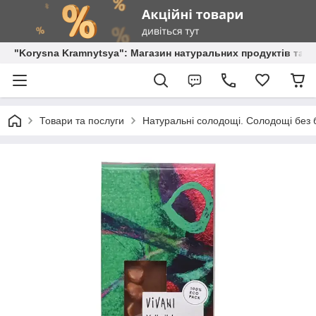
"Korysna Kramnytsya": Магазин натуральних продуктів та о
Товари та послуги
Натуральні солодощі. Солодощі без б