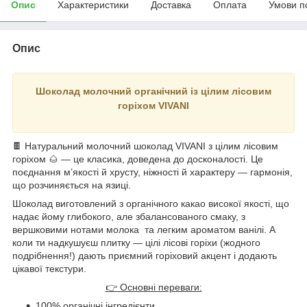
Опис
Характеристики
Доставка
Оплата
Умови п
Опис
Шоколад молочний органічний із цілим лісовим
горіхом VIVANI
🍫 Натуральний молочний шоколад VIVANI з цілим лісовим
горіхом 🌰 — це класика, доведена до досконалості. Це
поєднання м’якості й хрусту, ніжності й характеру — гармонія,
що розчиняється на язиці.
Шоколад виготовлений з органічного какао високої якості, що
надає йому глибокого, але збалансованого смаку, з
вершковими нотами молока та легким ароматом ванілі. А
коли ти надкушуєш плитку — цілі лісові горіхи (жодного
подрібнення!) дають приємний горіховий акцент і додають
цікавої текстури.
👉 Основні переваги:
100% органічні інгредієнти