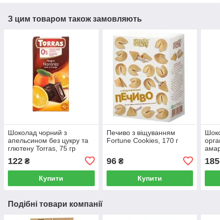
З цим товаром також замовляють
Шоколад чорний з
Печиво з віщуванням
Шок
апельсином без цукру та
Fortune Сookies, 170 г
орга
глютену Torras, 75 гр
амар
122
96
185
₴
₴
Купити
Купити
Подібні товари компанії