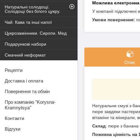
Натуральні солодощі.
Солодощі без білого цукру.
У компанії підключені 
п
Чай. Кава та інші напої
Цукрозамінники. Сиропи. Мед
Подарункові набори
Смачний неформат
Опис
Рецепти
Доставка і оплата
Повернення та обмін
Про компанію "Korysna-
Натуральне смузі з б
Kramnytsya"
пюре завдяки пастериза
вітаміни та мінерали, в
Контакти
Склад
: пюре з банана
Відгуки
Поживна цінність на 