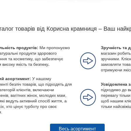
талог товарів від Корисна крамниця – Ваш найк
льність продуктів:
Ми пропонуємо
Зручність та 
натуральні продукти здорового
магазин робить
ння та косметику, що забезпечує
зручними. Клієн
м високу якість та безпеку
.
замовляти това
отримуючи якіс
й асортимент:
У нашому
енті безліч товарів, що підходять для
Усвідомлена з
категорій клієнтів, включаючи
підходимо до в
енів, вагітних жінок, молодих мам,
перевагу тільки
які ведуть активний спосіб життя, а
щоб нашим кліє
іх, хто цінує турботу про своє
тільки найсвіжі
я.
Весь асортимент