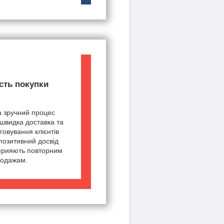
сть покупки
а зручний процес
швидка доставка та
говування клієнтів
позитивний досвід
сприяють повторним
одажам.