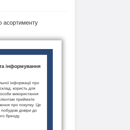
о асортименту
 та інформування
ьної інформації про
 склад, користь для
пособи використання
клієнтам приймати
шення про покупку. Це
 побудові довіри до
го бренду.