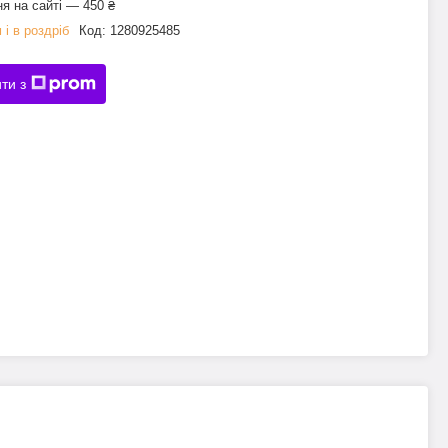
я на сайті — 450 ₴
 і в роздріб
Код:
1280925485
ти з