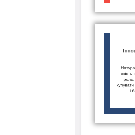
Інно
Натурал
якість 
роль.
купувати 
і 