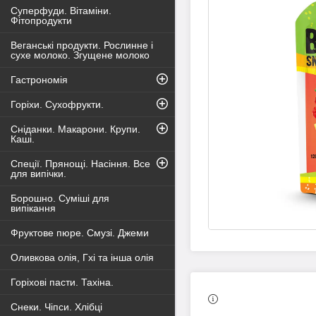
Суперфуди. Вітаміни.
Фітопродукти
Веганські продукти. Рослинне і
сухе молоко. Згущене молоко
Гастрономія
Горіхи. Сухофрукти.
Сніданки. Макарони. Крупи.
Каші.
Спеції. Прянощі. Насіння. Все
для випічки.
Борошно. Суміші для
випікання
Фруктове пюре. Смузі. Джеми
Оливкова олія, Гхі та інша олія
Горіхові пасти. Тахіна.
Снеки. Чіпси. Хлібці