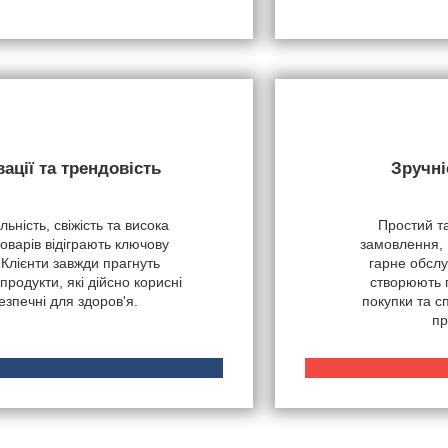
вації та трендовість
Зручні
ьність, свіжість та висока
Простий т
товарів відіграють ключову
замовлення, 
 Клієнти завжди прагнуть
гарне обслу
продукти, які дійсно корисні
створюють 
безпечні для здоров'я.
покупки та 
пр