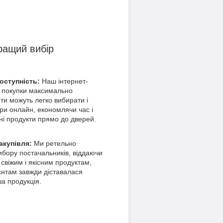
ращий вибір
доступність:
Наш інтернет-
 покупки максимально
ти можуть легко вибирати і
ри онлайн, економлячи час і
ні продукти прямо до дверей.
акупівля:
Ми ретельно
ибору постачальників, віддаючи
 свіжим і якісним продуктам,
нтам завжди діставалася
ша продукція.