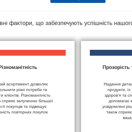
вні фактори, що забезпечують успішність нашог
Різноманітність
Прозорість
ий асортимент дозволяє
Надання детал
ольнити різні потреби та
продукти, їх
и клієнтів. Різноманітність
здоров'я та с
в сприяє залученню більшої
допомагає 
ості покупців та підвищує
усвідомлені рі
рність повторних покупок
також сприяє
вашо