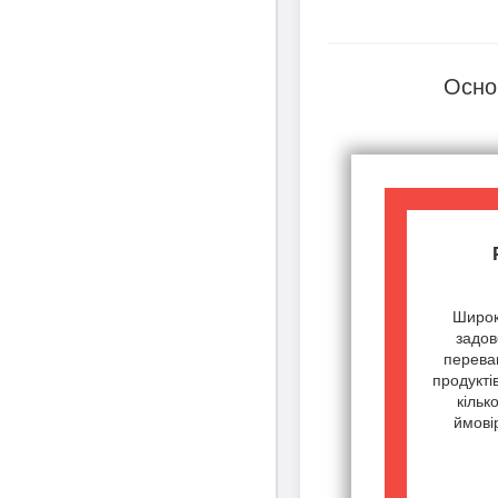
Осно
Широк
задов
переваг
продукті
кільк
ймові