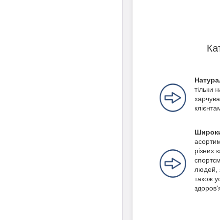
Ка
Натура
тільки 
харчува
клієнта
Широки
асортим
різних 
спортсм
людей, 
також ус
здоров'