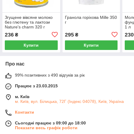
Згущене вівсяне молоко
Гранола горіхова Mille 350
Моло
без глютену та лактози
г
фунд
Nature's charm 320 г
1 л
236
295
230
₴
₴
Купити
Купити
Про нас
99% позитивних з 490 відгуків за рік
Працює з 23.03.2015
м. Київ
м. Київ, вул. Білицька, 72Г (Індекс 04078), Київ, Україна
Контакти
Сьогодні працює з 09:00 до 18:00
Показати весь графік роботи