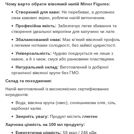
Чому варто обрати вівсяний напій Minor Figures:
Створений для кави:
Не перебиває, а доповнює
смак кавових зерен, роблячи напій витонченим.
Професійна якість:
Забезпечує легке збивання та
створення ідеальної мікропіни для капучино чи лате.
Збалансований смак:
Має м'який вівсяний профіль
з легкими нотками солодкості, без зайвої цукристості.
Універсальність:
Чудово поєднується не лише з
кавою, а й з чаєм, смузі або ранковими пластівцями.
Натуральний склад:
Виготовлений із добірної
органічної вівсяної крупи без ГМО.
Склад та походження:
Напій виготовлений із високоякісних сертифікованих
інгредієнтів:
Вода, вівсяна крупа (овес), соняшникова олія, сіль,
карбонат калію.
Зверніть увагу:
Продукт містить
глютен
.
Харчова цінність на 100 мл продукту:
Енергетична цінність:
59 ккал / 246 кДж.