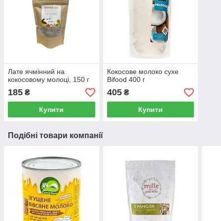
Лате ячмінний на
Кокосове молоко сухе
кокосовому молоці, 150 г
Bifood 400 г
185
405
₴
₴
Купити
Купити
Подібні товари компанії