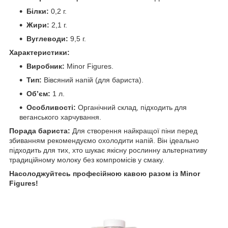
Білки:
0,2 г.
Жири:
2,1 г.
Вуглеводи:
9,5 г.
Характеристики:
Виробник:
Minor Figures.
Тип:
Вівсяний напій (для бариста).
Об’єм:
1 л.
Особливості:
Органічний склад, підходить для
веганського харчування.
Порада бариста:
Для створення найкращої піни перед
збиванням рекомендуємо охолодити напій. Він ідеально
підходить для тих, хто шукає якісну рослинну альтернативу
традиційному молоку без компромісів у смаку.
Насолоджуйтесь професійною кавою разом із Minor
Figures!