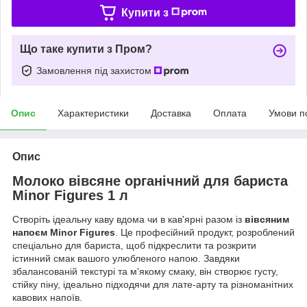
Купити з
Що таке купити з Пром?
Замовлення під захистом
Опис
Характеристики
Доставка
Оплата
Умови п
Опис
Молоко вівсяне органічний для бариста
Minor Figures 1 л
Створіть ідеальну каву вдома чи в кав'ярні разом із
вівсяним
напоєм Minor Figures
. Це професійний продукт, розроблений
спеціально для бариста, щоб підкреслити та розкрити
істинний смак вашого улюбленого напою. Завдяки
збалансованій текстурі та м'якому смаку, він створює густу,
стійку піну, ідеально підходячи для лате-арту та різноманітних
кавових напоїв.