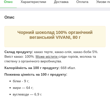
Опис
Характеристики
Доставка
Оплата
Умови п
Опис
Чорний шоколад 100% органічний
веганський VIVANI, 80 г
Склад продукту:
какао терте, какао-олія, какао-боби 5%.
Вміст какао: 100%.
Може містити
сліди горіхів, молока та
глютену з органічного виробництва.
Калорійність на 100 г продукту:
668 кКал.
Поживна цінність на 100 г продукту:
білки - 9 г;
жири — 64 г;
вуглеводи — 6,9 г.