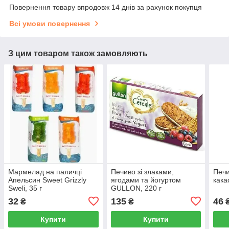
Повернення товару впродовж 14 днів за рахунок покупця
Всі умови повернення
З цим товаром також замовляють
Мармелад на паличці
Печиво зі злаками,
Печи
Апельсин Sweet Grizzly
ягодами та йогуртом
кака
Sweli, 35 г
GULLON, 220 г
32
135
46
₴
₴
Купити
Купити