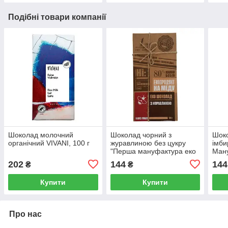
Подібні товари компанії
Шоколад молочний
Шоколад чорний з
Шоко
органічний VIVANI, 100 г
журавлиною без цукру
імби
"Перша мануфактура еко
Ман
шоколаду", 100 г
спра
202
144
144
₴
₴
100 
Купити
Купити
Про нас