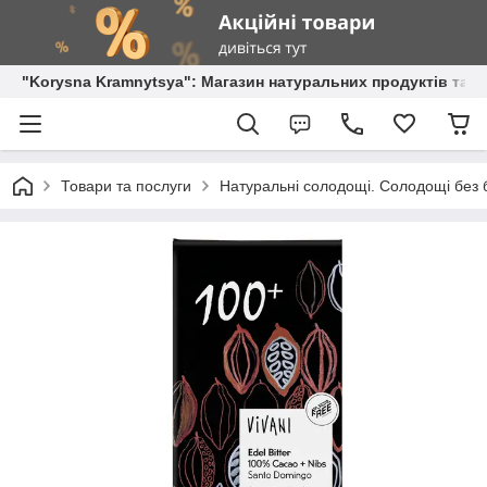
"Korysna Kramnytsya": Магазин натуральних продуктів та о
Товари та послуги
Натуральні солодощі. Солодощі без б