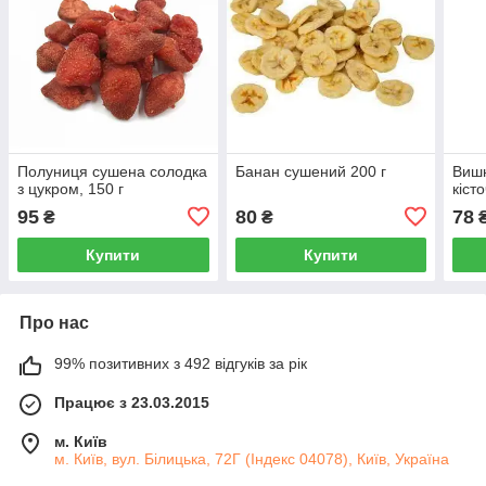
Полуниця сушена солодка
Банан сушений 200 г
Вишн
з цукром, 150 г
кіст
95
80
78
₴
₴
Купити
Купити
Про нас
99% позитивних з 492 відгуків за рік
Працює з 23.03.2015
м. Київ
м. Київ, вул. Білицька, 72Г (Індекс 04078), Київ, Україна