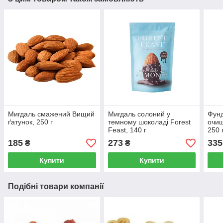
Мигдаль смажений Вищий
Мигдаль солоний у
Фун
ґатунок, 250 г
темному шоколаді Forest
очищ
Feast, 140 г
250 
185
273
335
₴
₴
Купити
Купити
Подібні товари компанії