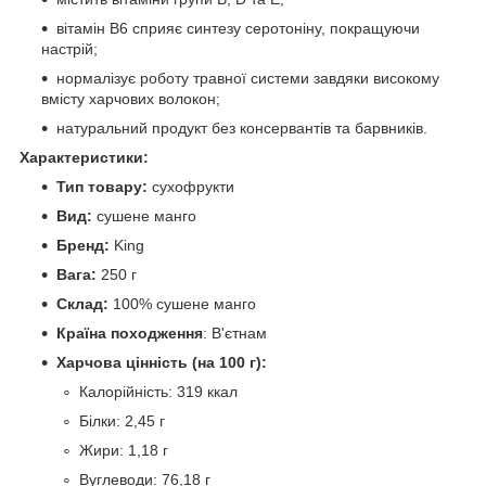
вітамін B6 сприяє синтезу серотоніну, покращуючи
настрій;
нормалізує роботу травної системи завдяки високому
вмісту харчових волокон;
натуральний продукт без консервантів та барвників.
Характеристики:
Тип товару:
сухофрукти
Вид:
сушене манго
Бренд:
King
Вага:
250 г
Склад:
100% сушене манго
Країна походження
: В'єтнам
Харчова цінність (на 100 г):
Калорійність: 319 ккал
Білки: 2,45 г
Жири: 1,18 г
Вуглеводи: 76,18 г