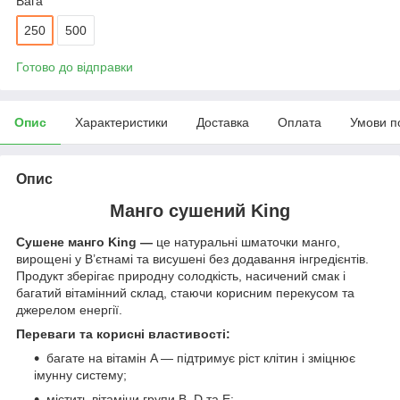
Вага
250
500
Готово до відправки
Опис
Характеристики
Доставка
Оплата
Умови п
Опис
Манго сушений King
Сушене манго King —
це натуральні шматочки манго,
вирощені у В’єтнамі та висушені без додавання інгредієнтів.
Продукт зберігає природну солодкість, насичений смак і
багатий вітамінний склад, стаючи корисним перекусом та
джерелом енергії.
Переваги та корисні властивості:
багате на вітамін A — підтримує ріст клітин і зміцнює
імунну систему;
містить вітаміни групи B, D та E;